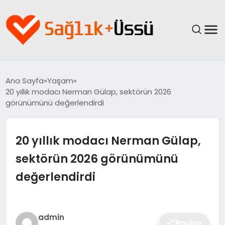
ANASAYFA
Ana Sayfa
Yaşam
20 yıllık modacı Nerman Gülap, sektörün 2026
YAŞAM
görünümünü değerlendirdi
SAĞLIK
20 yıllık modacı Nerman Gülap,
GÜNCEL
sektörün 2026 görünümünü
değerlendirdi
SPOR & FITNESS
BESLENME
admin
Paylaş