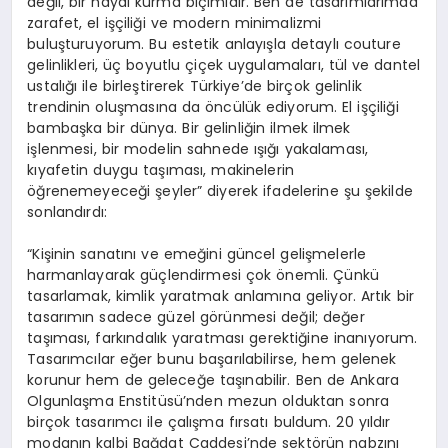
değil, bir hayal kurma biçimidir. Ben de tasarımlarımda
zarafet, el işçiliği ve modern minimalizmi
buluşturuyorum. Bu estetik anlayışla detaylı couture
gelinlikleri, üç boyutlu çiçek uygulamaları, tül ve dantel
ustalığı ile birleştirerek Türkiye’de birçok gelinlik
trendinin oluşmasına da öncülük ediyorum. El işçiliği
bambaşka bir dünya. Bir gelinliğin ilmek ilmek
işlenmesi, bir modelin sahnede ışığı yakalaması,
kıyafetin duygu taşıması, makinelerin
öğrenemeyeceği şeyler” diyerek ifadelerine şu şekilde
sonlandırdı:
“Kişinin sanatını ve emeğini güncel gelişmelerle
harmanlayarak güçlendirmesi çok önemli. Çünkü
tasarlamak, kimlik yaratmak anlamına geliyor. Artık bir
tasarımın sadece güzel görünmesi değil; değer
taşıması, farkındalık yaratması gerektiğine inanıyorum.
Tasarımcılar eğer bunu başarılabilirse, hem gelenek
korunur hem de geleceğe taşınabilir. Ben de Ankara
Olgunlaşma Enstitüsü’nden mezun olduktan sonra
birçok tasarımcı ile çalışma fırsatı buldum. 20 yıldır
modanın kalbi Bağdat Caddesi’nde sektörün nabzını