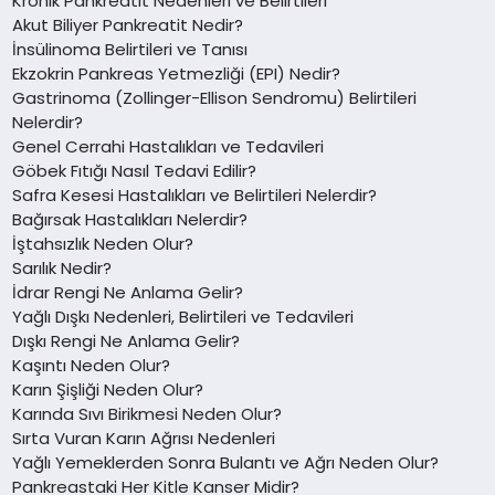
Kronik Pankreatit Nedenleri ve Belirtileri
Akut Biliyer Pankreatit Nedir?
İnsülinoma Belirtileri ve Tanısı
Ekzokrin Pankreas Yetmezliği (EPI) Nedir?
Gastrinoma (Zollinger-Ellison Sendromu) Belirtileri
Nelerdir?
Genel Cerrahi Hastalıkları ve Tedavileri
Göbek Fıtığı Nasıl Tedavi Edilir?
Safra Kesesi Hastalıkları ve Belirtileri Nelerdir?
Bağırsak Hastalıkları Nelerdir?
İştahsızlık Neden Olur?
Sarılık Nedir?
İdrar Rengi Ne Anlama Gelir?
Yağlı Dışkı Nedenleri, Belirtileri ve Tedavileri
Dışkı Rengi Ne Anlama Gelir?
Kaşıntı Neden Olur?
Karın Şişliği Neden Olur?
Karında Sıvı Birikmesi Neden Olur?
Sırta Vuran Karın Ağrısı Nedenleri
Yağlı Yemeklerden Sonra Bulantı ve Ağrı Neden Olur?
Pankreastaki Her Kitle Kanser Midir?