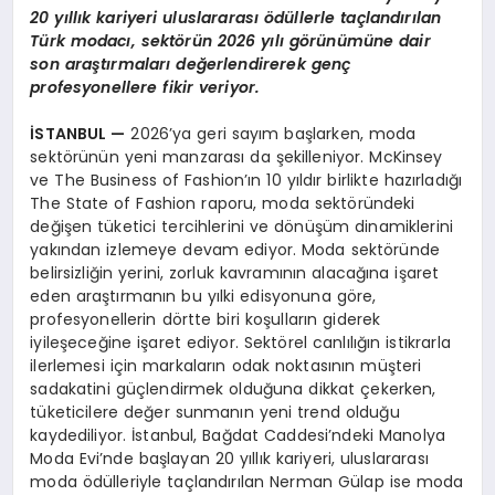
20 yıllık kariyeri uluslararası ödüllerle taçlandırılan
Türk modacı, sektörün 2026 yılı görünümüne dair
son araştırmaları değerlendirerek genç
profesyonellere fikir veriyor.
İSTANBUL
—
2026’ya geri sayım başlarken, moda
sektörünün yeni manzarası da şekilleniyor. McKinsey
ve The Business of Fashion’ın 10 yıldır birlikte hazırladığı
The State of Fashion raporu, moda sektöründeki
değişen tüketici tercihlerini ve dönüşüm dinamiklerini
yakından izlemeye devam ediyor. Moda sektöründe
belirsizliğin yerini, zorluk kavramının alacağına işaret
eden araştırmanın bu yılki edisyonuna göre,
profesyonellerin dörtte biri koşulların giderek
iyileşeceğine işaret ediyor. Sektörel canlılığın istikrarla
ilerlemesi için markaların odak noktasının müşteri
sadakatini güçlendirmek olduğuna dikkat çekerken,
tüketicilere değer sunmanın yeni trend olduğu
kaydediliyor. İstanbul, Bağdat Caddesi’ndeki Manolya
Moda Evi’nde başlayan 20 yıllık kariyeri, uluslararası
moda ödülleriyle taçlandırılan Nerman Gülap ise moda