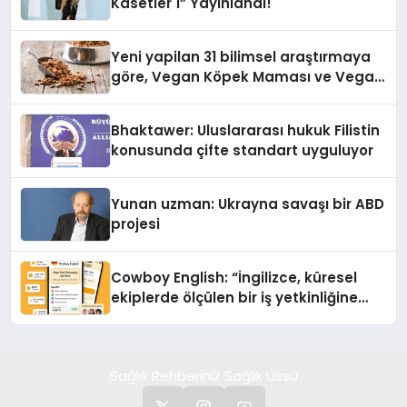
Kasetler 1” Yayınlandı!
Yeni yapilan 31 bilimsel araştırmaya
göre, Vegan Köpek Maması ve Vegan
Kedi Mamasının İyi Sindirildiğini
Ortaya Koydu
Bhaktawer: Uluslararası hukuk Filistin
konusunda çifte standart uyguluyor
Yunan uzman: Ukrayna savaşı bir ABD
projesi
Cowboy English: “İngilizce, küresel
ekiplerde ölçülen bir iş yetkinliğine
dönüşüyor”
Sağlık Rehberiniz Sağlık Üssü