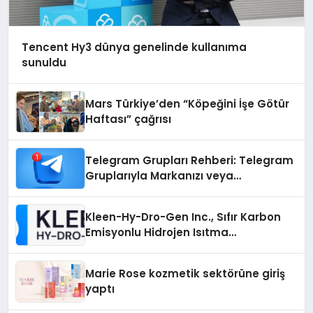
Tencent Hy3 dünya genelinde kullanıma
sunuldu
Mars Türkiye’den “Köpeğini İşe Götür
Haftası” çağrısı
Telegram Grupları Rehberi: Telegram
Gruplarıyla Markanızı veya
Topluluğunuzu Tanıtın
Kleen-Hy-Dro-Gen Inc., Sıfır Karbon
Emisyonlu Hidrojen Isıtma
Teknolojisinde ISO ve TSSA
Düzenleyici Onaylarını Aldı
Marie Rose kozmetik sektörüne giriş
yaptı