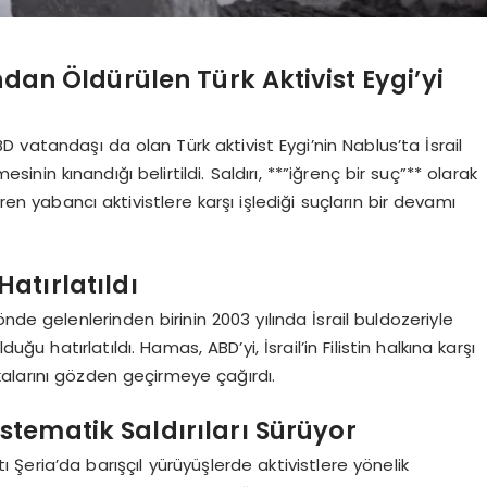
ndan Öldürülen Türk Aktivist Eygi’yi
 vatandaşı da olan Türk aktivist Eygi’nin Nablus’ta İsrail
inin kınandığı belirtildi. Saldırı, **”iğrenç bir suç”** olarak
 veren yabancı aktivistlere karşı işlediği suçların bir devamı
Hatırlatıldı
nde gelenlerinden birinin 2003 yılında İsrail buldozeriyle
uğu hatırlatıldı. Hamas, ABD’yi, İsrail’in Filistin halkına karşı
ikalarını gözden geçirmeye çağırdı.
 Sistematik Saldırıları Sürüyor
tı Şeria’da barışçıl yürüyüşlerde aktivistlere yönelik