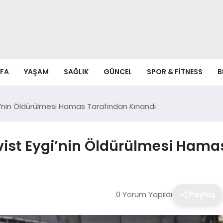
FA
YAŞAM
SAĞLIK
GÜNCEL
SPOR & FITNESS
B
i’nin Öldürülmesi Hamas Tarafından Kınandı
vist Eygi’nin Öldürülmesi Hama
0 Yorum Yapıldı
Paylaş