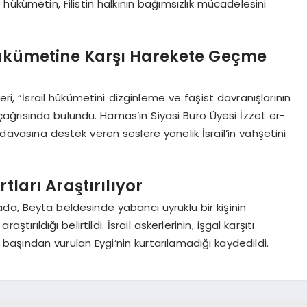
st hükümetin, Filistin halkının bağımsızlık mücadelesini
Hükümetine Karşı Harekete Geçme
ri, “İsrail hükümetini dizginleme ve faşist davranışlarının
ğrısında bulundu. Hamas’ın Siyasi Büro Üyesi İzzet er-
klı davasına destek veren seslere yönelik İsrail’in vahşetini
tları Araştırılıyor
da, Beyta beldesinde yabancı uyruklu bir kişinin
raştırıldığı belirtildi. İsrail askerlerinin, işgal karşıtı
aşından vurulan Eygi’nin kurtarılamadığı kaydedildi.