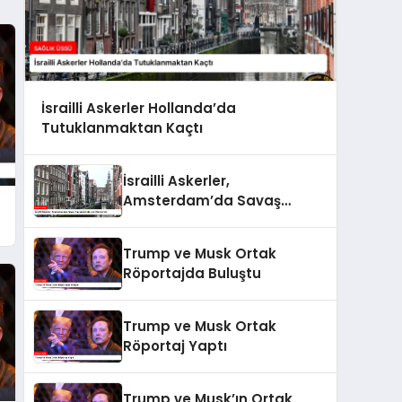
İsrailli Askerler Hollanda’da
Tutuklanmaktan Kaçtı
İsrailli Askerler,
Amsterdam’da Savaş
Suçları İddialarıyla
Gündemde
Trump ve Musk Ortak
Röportajda Buluştu
Trump ve Musk Ortak
Röportaj Yaptı
Trump ve Musk’ın Ortak