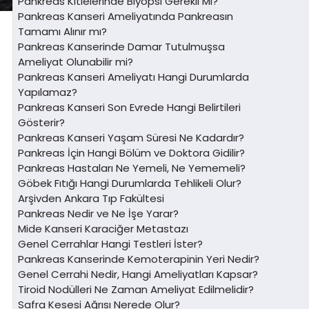
Pankreas Kitlelerinde Biyopsi Gerekli Mi?
Pankreas Kanseri Ameliyatında Pankreasın
Tamamı Alınır mı?
Pankreas Kanserinde Damar Tutulmuşsa
Ameliyat Olunabilir mi?
Pankreas Kanseri Ameliyatı Hangi Durumlarda
Yapılamaz?
Pankreas Kanseri Son Evrede Hangi Belirtileri
Gösterir?
Pankreas Kanseri Yaşam Süresi Ne Kadardır?
Pankreas İçin Hangi Bölüm ve Doktora Gidilir?
Pankreas Hastaları Ne Yemeli, Ne Yememeli?
Göbek Fıtığı Hangi Durumlarda Tehlikeli Olur?
Arşivden Ankara Tıp Fakültesi
Pankreas Nedir ve Ne İşe Yarar?
Mide Kanseri Karaciğer Metastazı
Genel Cerrahlar Hangi Testleri İster?
Pankreas Kanserinde Kemoterapinin Yeri Nedir?
Genel Cerrahi Nedir, Hangi Ameliyatları Kapsar?
Tiroid Nodülleri Ne Zaman Ameliyat Edilmelidir?
Safra Kesesi Ağrısı Nerede Olur?