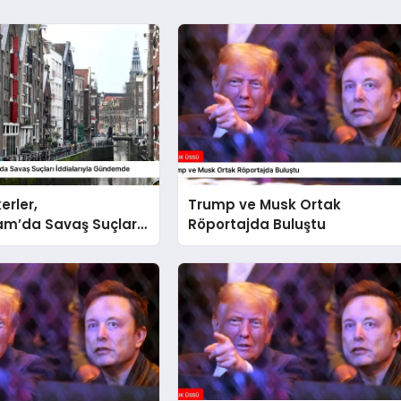
kerler,
Trump ve Musk Ortak
m’da Savaş Suçları
Röportajda Buluştu
ıyla Gündemde