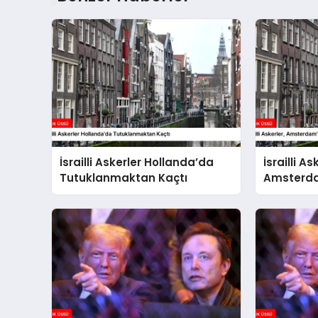
İsrailli Askerler Hollanda’da
İsrailli As
Tutuklanmaktan Kaçtı
Amsterda
İddialar