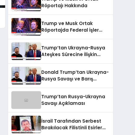
Röportajı Hakkında
Trump ve Musk Ortak
Röportajda Federal İşler
Hakkında Konuştular
Trump’tan Ukrayna-Rusya
Ateşkes Sürecine İlişkin
Değerlendirme
Donald Trump’tan Ukrayna-
Rusya Savaşı ve Barış
Sürecine İlişkin
Değerlendirmeler
Trump’tan Rusya-Ukrayna
Savaşı Açıklaması
İsrail Tarafından Serbest
Bırakılacak Filistinli Esirler
Kimler?