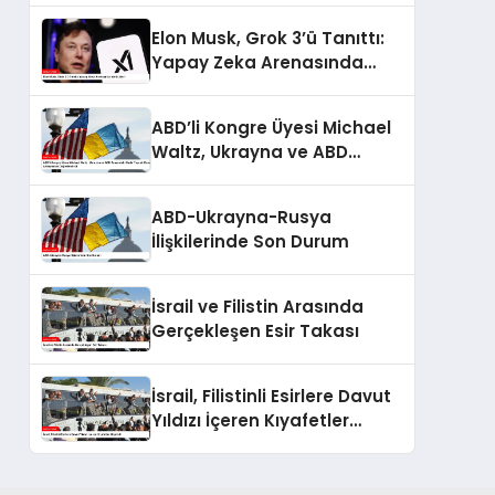
Elon Musk, Grok 3’ü Tanıttı:
Yapay Zeka Arenasında
Yeni Lider!
ABD’li Kongre Üyesi Michael
Waltz, Ukrayna ve ABD
Arasındaki Nadir Toprak
Elementleri Anlaşmasını
ABD-Ukrayna-Rusya
Değerlendirdi
İlişkilerinde Son Durum
İsrail ve Filistin Arasında
Gerçekleşen Esir Takası
İsrail, Filistinli Esirlere Davut
Yıldızı İçeren Kıyafetler
Giydirdi