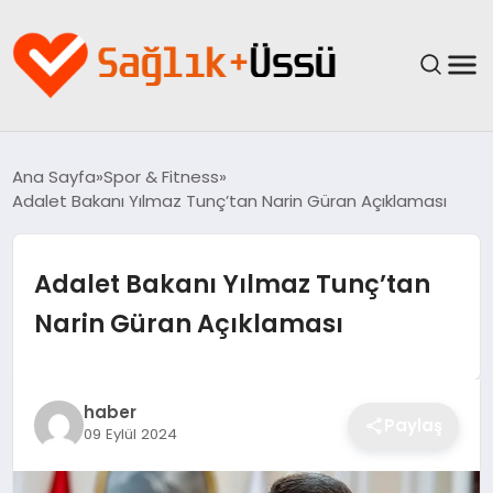
ANASAYFA
Ana Sayfa
Spor & Fitness
Adalet Bakanı Yılmaz Tunç’tan Narin Güran Açıklaması
YAŞAM
SAĞLIK
Adalet Bakanı Yılmaz Tunç’tan
Narin Güran Açıklaması
GÜNCEL
SPOR & FITNESS
haber
Paylaş
09 Eylül 2024
BESLENME