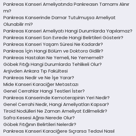
Pankreas Kanseri Ameliyatında Pankreasın Tamamı Alınır
mı?
Pankreas Kanserinde Damar Tutulmuşsa Ameliyat
Olunabilir mi?
Pankreas Kanseri Ameliyatı Hangi Durumlarda Yapılamaz?
Pankreas Kanseri Son Evrede Hangi Belirtileri Gösterir?
Pankreas Kanseri Yaşam Süresi Ne Kadardır?
Pankreas İçin Hangi Bölüm ve Doktora Gidilir?
Pankreas Hastaları Ne Yemeli, Ne Yememeli?
Göbek Fıtığı Hangi Durumlarda Tehlikeli Olur?
Arşivden Ankara Tıp Fakültesi
Pankreas Nedir ve Ne İşe Yarar?
Mide Kanseri Karaciğer Metastazı
Genel Cerrahlar Hangi Testleri İster?
Pankreas Kanserinde Kemoterapinin Yeri Nedir?
Genel Cerrahi Nedir, Hangi Ameliyatları Kapsar?
Tiroid Nodülleri Ne Zaman Ameliyat Edilmelidir?
Safra Kesesi Ağrısı Nerede Olur?
Göbek Fıtığının Belirtileri Nelerdir?
Pankreas Kanseri Karaciğere Sıçrarsa Tedavi Nasıl