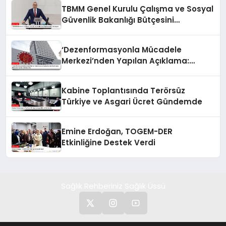
TBMM Genel Kurulu Çalışma ve Sosyal
Güvenlik Bakanlığı Bütçesini
Görüşüyor
‘Dezenformasyonla Mücadele
Merkezi’nden Yapılan Açıklama:
BioNTech Aşısı Hakkında Yanıltıcı
İddialara Son
Kabine Toplantısında Terörsüz
Türkiye ve Asgari Ücret Gündemde
Emine Erdoğan, TOGEM-DER
Etkinliğine Destek Verdi
Sağlık Rehberiniz Sağlık Üssü