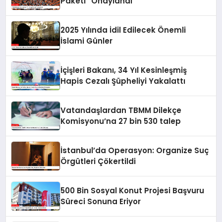
Paketi” Onaylandı
2025 Yılında İdil Edilecek Önemli
İslami Günler
İçişleri Bakanı, 34 Yıl Kesinleşmiş
Hapis Cezalı Şüpheliyi Yakalattı
Vatandaşlardan TBMM Dilekçe
Komisyonu’na 27 bin 530 talep
İstanbul’da Operasyon: Organize Suç
Örgütleri Çökertildi
500 Bin Sosyal Konut Projesi Başvuru
Süreci Sonuna Eriyor