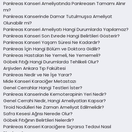
Pankreas Kanseri Ameliyatında Pankreasın Tamamı Alınır
mı?
Pankreas Kanserinde Damar Tutulmuşsa Ameliyat
Olunabilir mi?
Pankreas Kanseri Ameliyatı Hangi Durumlarda Yapılamaz?
Pankreas Kanseri Son Evrede Hangi Belirtileri Gösterir?
Pankreas Kanseri Yaşam Süresi Ne Kadardır?
Pankreas İçin Hangi Bölüm ve Doktora Gidilir?
Pankreas Hastaları Ne Yemeli, Ne Yememeli?
Göbek Fıtığı Hangi Durumlarda Tehlikeli Olur?
Arşivden Ankara Tıp Fakültesi
Pankreas Nedir ve Ne İşe Yarar?
Mide Kanseri Karaciğer Metastazı
Genel Cerrahlar Hangi Testleri İster?
Pankreas Kanserinde Kemoterapinin Yeri Nedir?
Genel Cerrahi Nedir, Hangi Ameliyatları Kapsar?
Tiroid Nodülleri Ne Zaman Ameliyat Edilmelidir?
Safra Kesesi Ağrısı Nerede Olur?
Göbek Fıtığının Belirtileri Nelerdir?
Pankreas Kanseri Karaciğere Sıçrarsa Tedavi Nasıl