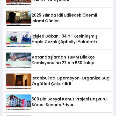
2025 Yılında İdil Edilecek Önemli
İslami Günler
İçişleri Bakanı, 34 Yıl Kesinleşmiş
Hapis Cezalı Şüpheliyi Yakalattı
Vatandaşlardan TBMM Dilekçe
Komisyonu’na 27 bin 530 talep
İstanbul’da Operasyon: Organize Suç
Örgütleri Çökertildi
500 Bin Sosyal Konut Projesi Başvuru
Süreci Sonuna Eriyor