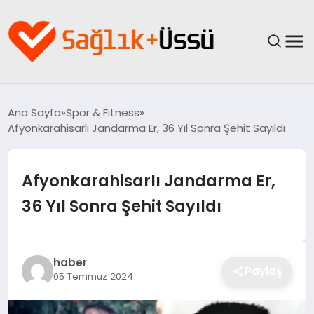
ANASAYFA
Ana Sayfa
Spor & Fitness
Afyonkarahisarlı Jandarma Er, 36 Yıl Sonra Şehit Sayıldı
YAŞAM
SAĞLIK
Afyonkarahisarlı Jandarma Er,
36 Yıl Sonra Şehit Sayıldı
GÜNCEL
SPOR & FITNESS
haber
Paylaş
05 Temmuz 2024
BESLENME