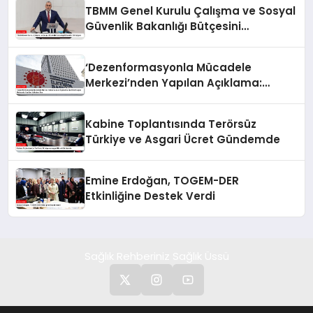
TBMM Genel Kurulu Çalışma ve Sosyal
Güvenlik Bakanlığı Bütçesini
Görüşüyor
‘Dezenformasyonla Mücadele
Merkezi’nden Yapılan Açıklama:
BioNTech Aşısı Hakkında Yanıltıcı
İddialara Son
Kabine Toplantısında Terörsüz
Türkiye ve Asgari Ücret Gündemde
Emine Erdoğan, TOGEM-DER
Etkinliğine Destek Verdi
Sağlık Rehberiniz Sağlık Üssü