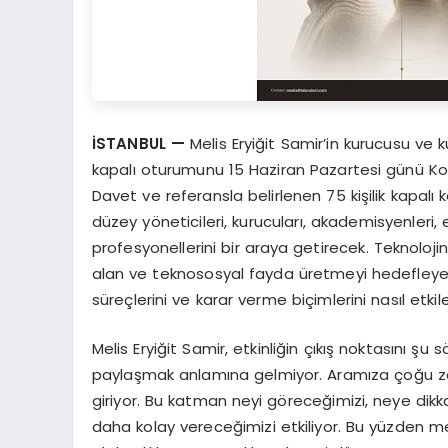
İSTANBUL —
Melis Eryiğit Samir’in kurucusu ve k
kapalı oturumunu 15 Haziran Pazartesi günü K
Davet ve referansla belirlenen 75 kişilik kapalı ka
düzey yöneticileri, kurucuları, akademisyenleri, eği
profesyonellerini bir araya getirecek. Teknolojinin
alan ve teknososyal fayda üretmeyi hedefleyen
süreçlerini ve karar verme biçimlerini nasıl etkil
Melis Eryiğit Samir, etkinliğin çıkış noktasını şu s
paylaşmak anlamına gelmiyor. Aramıza çoğu za
giriyor. Bu katman neyi göreceğimizi, neye dikk
daha kolay vereceğimizi etkiliyor. Bu yüzden me