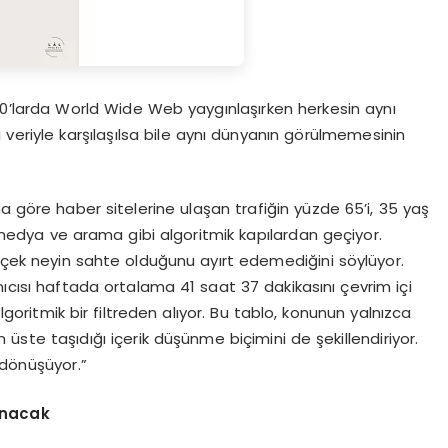
 “90’larda World Wide Web yaygınlaşırken herkesin aynı
 veriyle karşılaşılsa bile aynı dünyanın görülmemesinin
a göre haber sitelerine ulaşan trafiğin yüzde 65’i, 35 yaş
medya ve arama gibi algoritmik kapılardan geçiyor.
erçek neyin sahte olduğunu ayırt edemediğini söylüyor.
nıcısı haftada ortalama 41 saat 37 dakikasını çevrim içi
algoritmik bir filtreden alıyor. Bu tablo, konunun yalnızca
en üste taşıdığı içerik düşünme biçimini de şekillendiriyor.
 dönüşüyor.”
ınacak