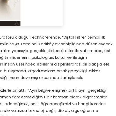
üratörü olduğu Technoference, “Dijital Filtre” temalı ilk
omünite @ Terminal Kadıköy ev sahipliğinde düzenleyecek.
tılım yapısıyla gerçekleştirilecek etkinlik; yatırımcıları, üst
tim liderlerini, psikologları, kültür ve iletişim
 insan üzerindeki etkilerini disiplinlerarası bir bakışla ele
 buluşmada, algoritmaların ortak gerçekliği, dikkat
ediği insan davranışı ekseninde tartışılacak.
özlerle anlattı: “Aynı bilgiye erişmek artık aynı gerçekliği
man fark etmediğimiz bir katman olarak algoritmalar
at edeceğimizi, nasıl öğreneceğimizi ve hangi kararları
sele yalnızca teknoloji değil; dikkat, algı, öğrenme