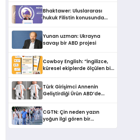
Kedi Mamasının İyi
Bhaktawer: Uluslararası
Sindirildiğini Ortaya Koydu
hukuk Filistin konusunda
çifte standart uyguluyor
Yunan uzman: Ukrayna
savaşı bir ABD projesi
Cowboy English: “İngilizce,
küresel ekiplerde ölçülen bir
iş yetkinliğine dönüşüyor”
Türk Girişimci Annenin
Geliştirdiği Ürün ABD’de
Bebeklerde Güvenli Uyku
Standardına Yeni Bir Bakış
CGTN: Çin neden yazın
Açısı Getiriyor.
yoğun ilgi gören bir
destinasyon hâline geldi?