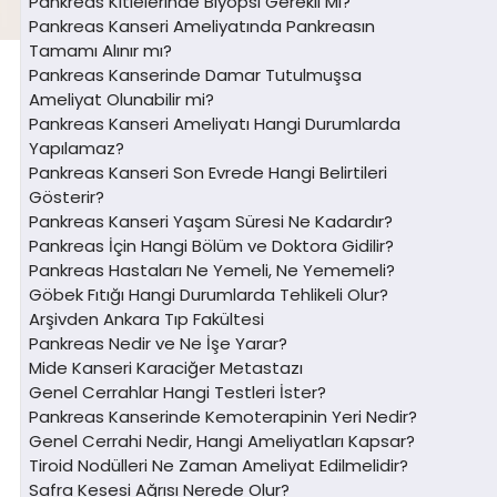
Pankreas Kitlelerinde Biyopsi Gerekli Mi?
Pankreas Kanseri Ameliyatında Pankreasın
Tamamı Alınır mı?
Pankreas Kanserinde Damar Tutulmuşsa
Ameliyat Olunabilir mi?
Pankreas Kanseri Ameliyatı Hangi Durumlarda
Yapılamaz?
Pankreas Kanseri Son Evrede Hangi Belirtileri
Gösterir?
Pankreas Kanseri Yaşam Süresi Ne Kadardır?
Pankreas İçin Hangi Bölüm ve Doktora Gidilir?
Pankreas Hastaları Ne Yemeli, Ne Yememeli?
Göbek Fıtığı Hangi Durumlarda Tehlikeli Olur?
Arşivden Ankara Tıp Fakültesi
Pankreas Nedir ve Ne İşe Yarar?
Mide Kanseri Karaciğer Metastazı
Genel Cerrahlar Hangi Testleri İster?
Pankreas Kanserinde Kemoterapinin Yeri Nedir?
Genel Cerrahi Nedir, Hangi Ameliyatları Kapsar?
Tiroid Nodülleri Ne Zaman Ameliyat Edilmelidir?
Safra Kesesi Ağrısı Nerede Olur?