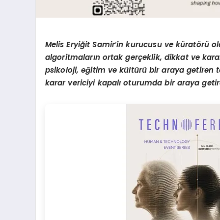
Melis Eryiğit Samir
’
in kurucusu ve küratörü o
algoritmaların ortak gerçeklik, dikkat ve karar
psikoloji, eğitim ve kültürü bir araya getiren t
karar vericiyi kapalı oturumda bir araya geti