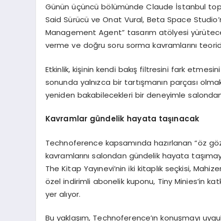
Günün üçüncü bölümünde Claude İstanbul toplu
Said Sürücü ve Onat Vural, Beta Space Studio’nun
Management Agent” tasarım atölyesi yürütecek.
verme ve doğru soru sorma kavramlarını teori
Etkinlik, kişinin kendi bakış filtresini fark etmes
sonunda yalnızca bir tartışmanın parçası olmakl
yeniden bakabilecekleri bir deneyimle salondan
Kavramlar gündelik hayata taşınacak
Technoference kapsamında hazırlanan “öz göz set
kavramlarını salondan gündelik hayata taşımayı
The Kitap Yayınevi’nin iki kitaplık seçkisi, Mahizer
özel indirimli abonelik kuponu, Tiny Minies’in ka
yer alıyor.
Bu yaklaşım, Technoference’ın konuşmayı uygulama