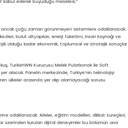
mal’ kabul ederek büyüdüğü meselesi.”
yen ancak çoğu zaman görünmeyen sistemlere odaklanacak.
leri, bulut altyapıları, enerji tüketimi, insan kaynağı ve
jik olduğu kadar ekonomik, toplumsal ve stratejik sonuçlar
uş, TurkishWIN Kurucusu Melek Pulatkonak ile Soft
 alacak. Panelin merkezinde, Türkiye’nin teknolojiyi
iren ülkeler arasında yer alıp alamayacağı sorusu
erine odaklanacak. Aileler, eğitim modelleri, dikkat süreçleri,
nlar üzerinden kurulan dijital deneyimler bu bölümün ana