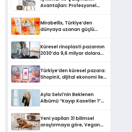
Avantajları: Profesyonel
Tasarım Neden Önemlidir?
Mirabellix, Türkiye’den
dünyaya uzanan güçlü
büyümesini sürdürüyor
Küresel rinoplasti pazarının
2030’da 9,6 milyar dolara
ulaşması bekleniyor
Türkiye’den küresel pazara:
ShopinX, dijital ekonomi ile
gerçek dünya alışverişini bir
araya getirmeyi hedefliyor
Ayla Selvi’nin Beklenen
Albümü “Kayıp Kasetler 1”
Yayınlandı!
Yeni yapilan 31 bilimsel
araştırmaya göre, Vegan
Köpek Maması ve Vegan