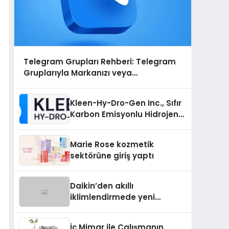
Telegram Grupları Rehberi: Telegram
Gruplarıyla Markanızı veya
Topluluğunuzu Tanıtın
Kleen-Hy-Dro-Gen Inc., Sıfır
Karbon Emisyonlu Hidrojen
Isıtma Teknolojisinde ISO ve
TSSA Düzenleyici Onaylarını
Marie Rose kozmetik
Aldı
sektörüne giriş yaptı
Daikin’den akıllı
iklimlendirmede yeni
dönem: Madoka Plus
Türkiye’de
İç Mimar ile Çalışmanın