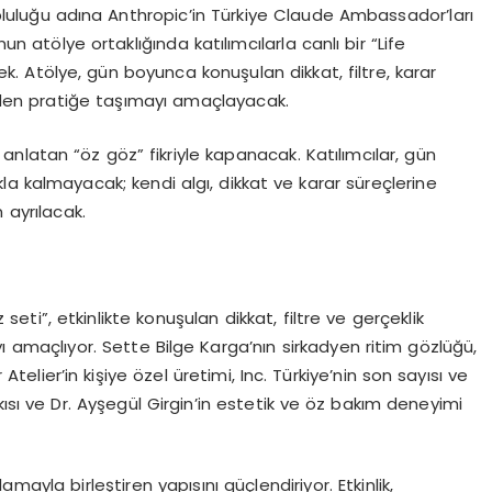
luğu adına Anthropic’in Türkiye Claude Ambassador’ları
 atölye ortaklığında katılımcılarla canlı bir “Life
 Atölye, gün boyunca konuşulan dikkat, filtre, karar
den pratiğe taşımayı amaçlayacak.
ini anlatan “öz göz” fikriyle kapanacak. Katılımcılar, gün
a kalmayacak; kendi algı, dikkat ve karar süreçlerine
 ayrılacak.
i”, etkinlikte konuşulan dikkat, filtre ve gerçeklik
 amaçlıyor. Sette Bilge Karga’nın sirkadyen ritim gözlüğü,
 Atelier’in kişiye özel üretimi, Inc. Türkiye’nin son sayısı ve
tkısı ve Dr. Ayşegül Girgin’in estetik ve öz bakım deneyimi
yla birleştiren yapısını güçlendiriyor. Etkinlik,