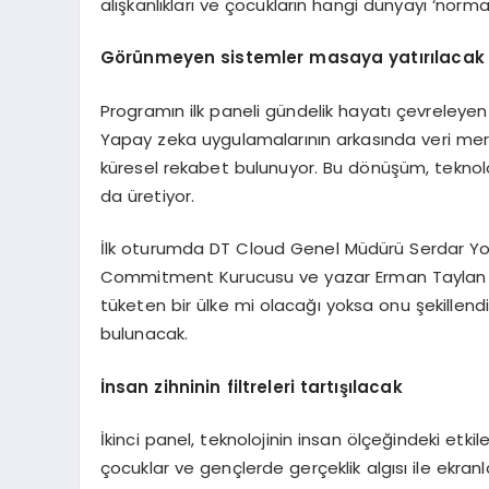
alışkanlıkları ve çocukların hangi dünyayı ‘nor
Görünmeyen sistemler masaya yatırılacak
Programın ilk paneli gündelik hayatı çevrele
Yapay zeka uygulamalarının arkasında veri merkez
küresel rekabet bulunuyor. Bu dönüşüm, teknolo
da üretiyor.
İlk oturumda DT Cloud Genel Müdürü Serdar Yok
Commitment Kurucusu ve yazar Erman Taylan yer
tüketen bir ülke mi olacağı yoksa onu şekillend
bulunacak.
İnsan zihninin filtreleri tartışılacak
İkinci panel, teknolojinin insan ölçeğindeki etkil
çocuklar ve gençlerde gerçeklik algısı ile ekra