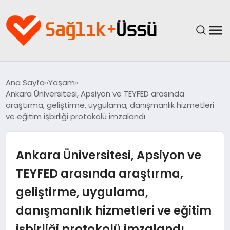
ANASAYFA
Ana Sayfa
Yaşam
Ankara Üniversitesi, Apsiyon ve TEYFED arasında
YAŞAM
araştırma, geliştirme, uygulama, danışmanlık hizmetleri
ve eğitim işbirliği protokolü imzalandı
SAĞLIK
Ankara Üniversitesi, Apsiyon ve
GÜNCEL
TEYFED arasında araştırma,
SPOR & FITNESS
geliştirme, uygulama,
BESLENME
danışmanlık hizmetleri ve eğitim
işbirliği protokolü imzalandı