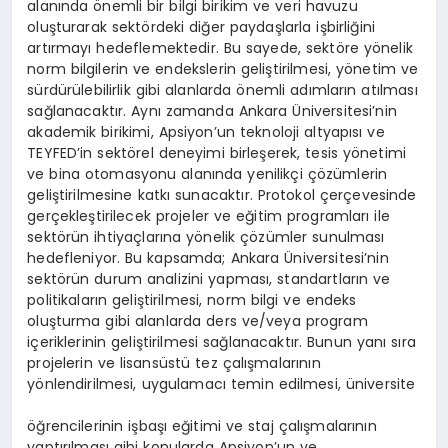
alanında önemli bir bilgi birikim ve veri havuzu
oluşturarak sektördeki diğer paydaşlarla işbirliğini
artırmayı hedeflemektedir. Bu sayede, sektöre yönelik
norm bilgilerin ve endekslerin geliştirilmesi, yönetim ve
sürdürülebilirlik gibi alanlarda önemli adımların atılması
sağlanacaktır. Aynı zamanda Ankara Üniversitesi’nin
akademik birikimi, Apsiyon’un teknoloji altyapısı ve
TEYFED’in sektörel deneyimi birleşerek, tesis yönetimi
ve bina otomasyonu alanında yenilikçi çözümlerin
geliştirilmesine katkı sunacaktır. Protokol çerçevesinde
gerçekleştirilecek projeler ve eğitim programları ile
sektörün ihtiyaçlarına yönelik çözümler sunulması
hedefleniyor. Bu kapsamda; Ankara Üniversitesi’nin
sektörün durum analizini yapması, standartların ve
politikaların geliştirilmesi, norm bilgi ve endeks
oluşturma gibi alanlarda ders ve/veya program
içeriklerinin geliştirilmesi sağlanacaktır. Bunun yanı sıra
projelerin ve lisansüstü tez çalışmalarının
yönlendirilmesi, uygulamacı temin edilmesi, üniversite
öğrencilerinin işbaşı eğitimi ve staj çalışmalarının
yaptırılması gibi konularda Apsiyon’un ve