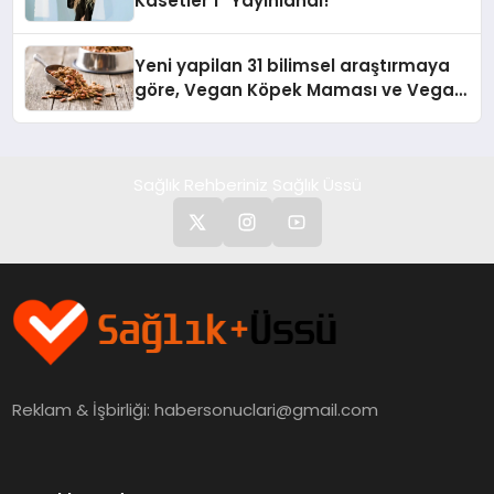
Kasetler 1” Yayınlandı!
Yeni yapilan 31 bilimsel araştırmaya
göre, Vegan Köpek Maması ve Vegan
Kedi Mamasının İyi Sindirildiğini
Ortaya Koydu
Sağlık Rehberiniz Sağlık Üssü
Reklam & İşbirliği:
habersonuclari@gmail.com