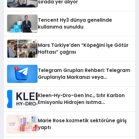
sırada yer alıyor
Tencent Hy3 dünya genelinde
kullanıma sunuldu
Mars Türkiye’den “Köpeğini İşe Götür
Haftası” çağrısı
Telegram Grupları Rehberi: Telegram
Gruplarıyla Markanızı veya
Topluluğunuzu Tanıtın
Kleen-Hy-Dro-Gen Inc., Sıfır Karbon
Emisyonlu Hidrojen Isıtma
Teknolojisinde ISO ve TSSA
Düzenleyici Onaylarını Aldı
Marie Rose kozmetik sektörüne giriş
yaptı