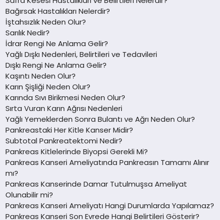
Safra Kesesi Hastalıkları ve Belirtileri Nelerdir?
Bağırsak Hastalıkları Nelerdir?
İştahsızlık Neden Olur?
Sarılık Nedir?
İdrar Rengi Ne Anlama Gelir?
Yağlı Dışkı Nedenleri, Belirtileri ve Tedavileri
Dışkı Rengi Ne Anlama Gelir?
Kaşıntı Neden Olur?
Karın Şişliği Neden Olur?
Karında Sıvı Birikmesi Neden Olur?
Sırta Vuran Karın Ağrısı Nedenleri
Yağlı Yemeklerden Sonra Bulantı ve Ağrı Neden Olur?
Pankreastaki Her Kitle Kanser Midir?
Subtotal Pankreatektomi Nedir?
Pankreas Kitlelerinde Biyopsi Gerekli Mi?
Pankreas Kanseri Ameliyatında Pankreasın Tamamı Alınır
mı?
Pankreas Kanserinde Damar Tutulmuşsa Ameliyat
Olunabilir mi?
Pankreas Kanseri Ameliyatı Hangi Durumlarda Yapılamaz?
Pankreas Kanseri Son Evrede Hangi Belirtileri Gösterir?