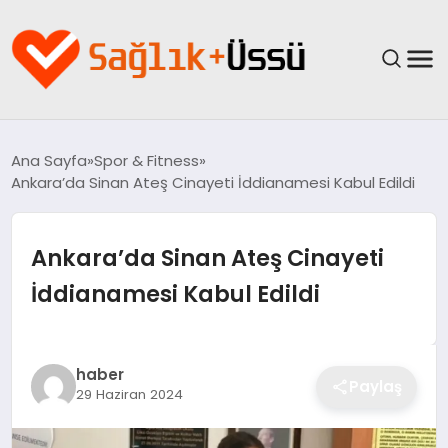
ANASAYFA
Ana Sayfa
Spor & Fitness
Ankara’da Sinan Ateş Cinayeti İddianamesi Kabul Edildi
YAŞAM
SAĞLIK
Ankara’da Sinan Ateş Cinayeti
İddianamesi Kabul Edildi
GÜNCEL
SPOR & FITNESS
haber
Paylaş
29 Haziran 2024
BESLENME