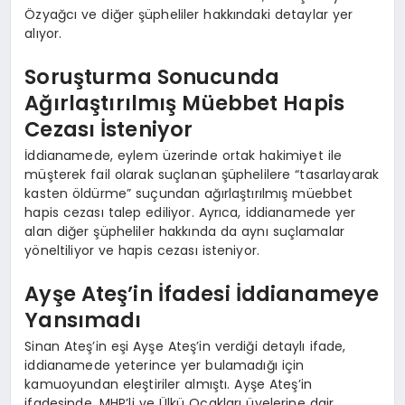
Özyağcı ve diğer şüpheliler hakkındaki detaylar yer
alıyor.
Soruşturma Sonucunda
Ağırlaştırılmış Müebbet Hapis
Cezası İsteniyor
İddianamede, eylem üzerinde ortak hakimiyet ile
müşterek fail olarak suçlanan şüphelilere “tasarlayarak
kasten öldürme” suçundan ağırlaştırılmış müebbet
hapis cezası talep ediliyor. Ayrıca, iddianamede yer
alan diğer şüpheliler hakkında da aynı suçlamalar
yöneltiliyor ve hapis cezası isteniyor.
Ayşe Ateş’in İfadesi İddianameye
Yansımadı
Sinan Ateş’in eşi Ayşe Ateş’in verdiği detaylı ifade,
iddianamede yeterince yer bulamadığı için
kamuoyundan eleştiriler almıştı. Ayşe Ateş’in
ifadesinde, MHP’li ve Ülkü Ocakları üyelerine dair