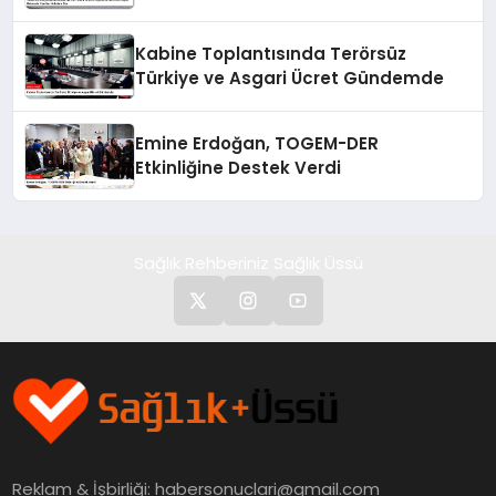
BioNTech Aşısı Hakkında Yanıltıcı
İddialara Son
Kabine Toplantısında Terörsüz
Türkiye ve Asgari Ücret Gündemde
Emine Erdoğan, TOGEM-DER
Etkinliğine Destek Verdi
Sağlık Rehberiniz Sağlık Üssü
Reklam & İşbirliği:
habersonuclari@gmail.com