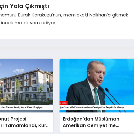
in Yola Çıkmıştı
s memuru Burak Karakuzu’nun, memleketi Nallıhan’a gitmek
ılan inceleme devam ediyor.
onut Projesi
Erdoğan’dan Müslüman
arı Tamamlandı, Kura
Amerikan Cemiyeti’ne
şlıyor
Teşekkür Mesajı