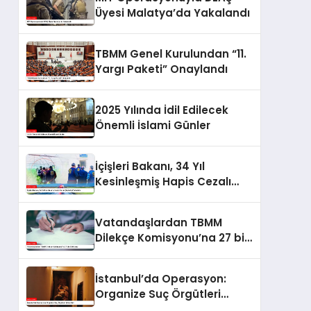
Üyesi Malatya’da Yakalandı
TBMM Genel Kurulundan “11.
Yargı Paketi” Onaylandı
2025 Yılında İdil Edilecek
Önemli İslami Günler
İçişleri Bakanı, 34 Yıl
Kesinleşmiş Hapis Cezalı
Şüpheliyi Yakalattı
Vatandaşlardan TBMM
Dilekçe Komisyonu’na 27 bin
530 talep
İstanbul’da Operasyon:
Organize Suç Örgütleri
Çökertildi