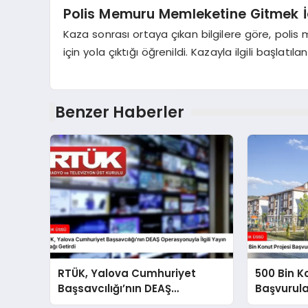
Polis Memuru Memleketine Gitmek İç
Kaza sonrası ortaya çıkan bilgilere göre, poli
için yola çıktığı öğrenildi. Kazayla ilgili başlat
Benzer Haberler
RTÜK, Yalova Cumhuriyet
500 Bin K
Başsavcılığı’nın DEAŞ
Başvurul
Operasyonuyla İlgili Yayın
Süreci Ba