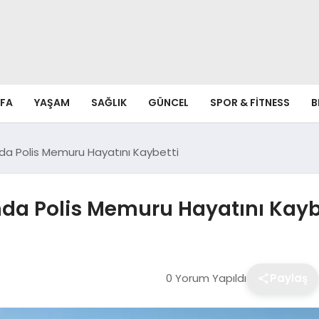
FA
YAŞAM
SAĞLIK
GÜNCEL
SPOR & FITNESS
B
nda Polis Memuru Hayatını Kaybetti
nda Polis Memuru Hayatını Kayb
0 Yorum Yapıldı
Paylaş