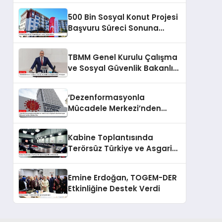
500 Bin Sosyal Konut Projesi
Başvuru Süreci Sonuna
Eriyor
TBMM Genel Kurulu Çalışma
ve Sosyal Güvenlik Bakanlığı
Bütçesini Görüşüyor
‘Dezenformasyonla
Mücadele Merkezi’nden
Yapılan Açıklama: BioNTech
Aşısı Hakkında Yanıltıcı
Kabine Toplantısında
İddialara Son
Terörsüz Türkiye ve Asgari
Ücret Gündemde
Emine Erdoğan, TOGEM-DER
Etkinliğine Destek Verdi