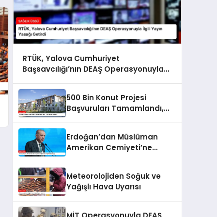
RTÜK, Yalova Cumhuriyet
Başsavcılığı’nın DEAŞ Operasyonuyla
İlgili Yayın Yasağı Getirdi
500 Bin Konut Projesi
Başvuruları Tamamlandı,
Kura Süreci Başlıyor
Erdoğan’dan Müslüman
Amerikan Cemiyeti’ne
Teşekkür Mesajı
Meteorolojiden Soğuk ve
Yağışlı Hava Uyarısı
MİT Operasyonuyla DEAŞ