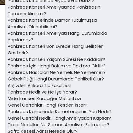
Pankreas Kitlelerinde Biyopsi Gerekli Mi?
Pankreas Kanseri Ameliyatında Pankreasın
Tamamı Alınır mı?
Pankreas Kanserinde Damar Tutulmuşsa
Ameliyat Olunabilir mi?
Pankreas Kanseri Ameliyatı Hangi Durumlarda
Yapılamaz?
Pankreas Kanseri Son Evrede Hangi Belirtileri
Gösterir?
Pankreas Kanseri Yaşam Süresi Ne Kadardır?
Pankreas İçin Hangi Bölüm ve Doktora Gidilir?
Pankreas Hastaları Ne Yemeli, Ne Yememeli?
Göbek Fıtığı Hangi Durumlarda Tehlikeli Olur?
Arşivden Ankara Tıp Fakültesi
Pankreas Nedir ve Ne İşe Yarar?
Mide Kanseri Karaciğer Metastazı
Genel Cerrahlar Hangi Testleri İster?
Pankreas Kanserinde Kemoterapinin Yeri Nedir?
Genel Cerrahi Nedir, Hangi Ameliyatları Kapsar?
Tiroid Nodülleri Ne Zaman Ameliyat Edilmelidir?
Safra Kesesi Ağrısı Nerede Olur?