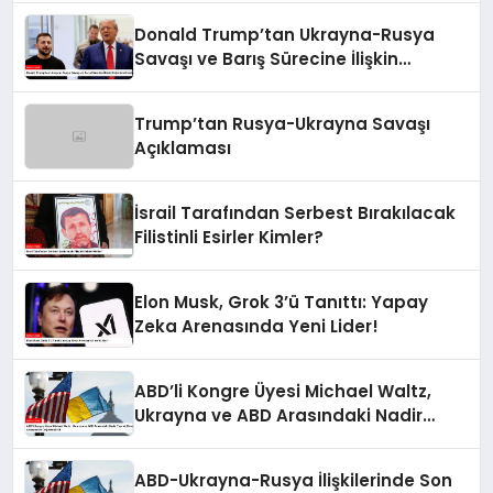
Donald Trump’tan Ukrayna-Rusya
Savaşı ve Barış Sürecine İlişkin
Değerlendirmeler
Trump’tan Rusya-Ukrayna Savaşı
Açıklaması
İsrail Tarafından Serbest Bırakılacak
Filistinli Esirler Kimler?
Elon Musk, Grok 3’ü Tanıttı: Yapay
Zeka Arenasında Yeni Lider!
ABD’li Kongre Üyesi Michael Waltz,
Ukrayna ve ABD Arasındaki Nadir
Toprak Elementleri Anlaşmasını
Değerlendirdi
ABD-Ukrayna-Rusya İlişkilerinde Son