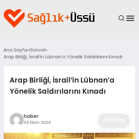
ANASAYFA
Ana Sayfa
Güncel
Arap Birliği, İsrail’in Lübnan’a Yönelik Saldırılarını Kınadı
YAŞAM
SAĞLIK
Arap Birliği, İsrail’in Lübnan’a
Yönelik Saldırılarını Kınadı
GÜNCEL
SPOR & FITNESS
haber
Paylaş
04 Ekim 2024
BESLENME