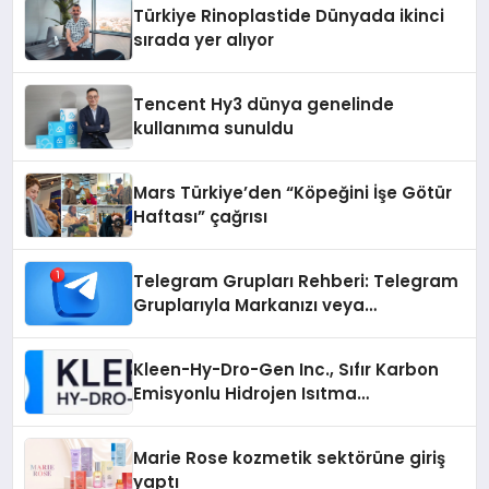
Türkiye Rinoplastide Dünyada ikinci
sırada yer alıyor
Tencent Hy3 dünya genelinde
kullanıma sunuldu
Mars Türkiye’den “Köpeğini İşe Götür
Haftası” çağrısı
Telegram Grupları Rehberi: Telegram
Gruplarıyla Markanızı veya
Topluluğunuzu Tanıtın
Kleen-Hy-Dro-Gen Inc., Sıfır Karbon
Emisyonlu Hidrojen Isıtma
Teknolojisinde ISO ve TSSA
Düzenleyici Onaylarını Aldı
Marie Rose kozmetik sektörüne giriş
yaptı