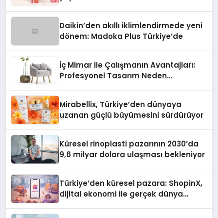
Daikin’den akıllı iklimlendirmede yeni
dönem: Madoka Plus Türkiye’de
İç Mimar ile Çalışmanın Avantajları:
Profesyonel Tasarım Neden
Önemlidir?
Mirabellix, Türkiye’den dünyaya
uzanan güçlü büyümesini sürdürüyor
Küresel rinoplasti pazarının 2030’da
9,6 milyar dolara ulaşması bekleniyor
Türkiye’den küresel pazara: ShopinX,
dijital ekonomi ile gerçek dünya
alışverişini bir araya getirmeyi
hedefliyor