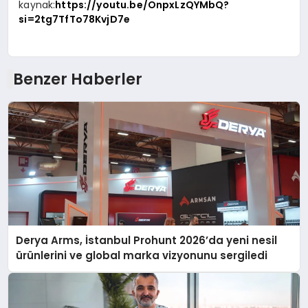
kaynak:
https://youtu.be/OnpxLzQYMbQ?
si=2tg7TfTo78KvjD7e
Benzer Haberler
Derya Arms, İstanbul Prohunt 2026’da yeni nesil
ürünlerini ve global marka vizyonunu sergiledi