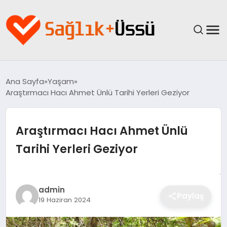
ANASAYFA
Ana Sayfa
Yaşam
Araştırmacı Hacı Ahmet Ünlü Tarihi Yerleri Geziyor
YAŞAM
SAĞLIK
Araştırmacı Hacı Ahmet Ünlü
Tarihi Yerleri Geziyor
GÜNCEL
SPOR & FITNESS
admin
Paylaş
19 Haziran 2024
BESLENME