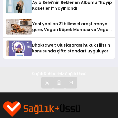
Ayla Selvi’nin Beklenen Albümü “Kayıp
Kasetler 1” Yayınlandı!
Yeni yapilan 31 bilimsel araştırmaya
göre, Vegan Köpek Maması ve Vegan
Kedi Mamasının İyi Sindirildiğini
Ortaya Koydu
Bhaktawer: Uluslararası hukuk Filistin
konusunda çifte standart uyguluyor
Sağlık Rehberiniz Sağlık Üssü