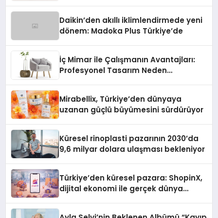
Daikin’den akıllı iklimlendirmede yeni
dönem: Madoka Plus Türkiye’de
İç Mimar ile Çalışmanın Avantajları:
Profesyonel Tasarım Neden
Önemlidir?
Mirabellix, Türkiye’den dünyaya
uzanan güçlü büyümesini sürdürüyor
Küresel rinoplasti pazarının 2030’da
9,6 milyar dolara ulaşması bekleniyor
Türkiye’den küresel pazara: ShopinX,
dijital ekonomi ile gerçek dünya
alışverişini bir araya getirmeyi
hedefliyor
Ayla Selvi’nin Beklenen Albümü “Kayıp