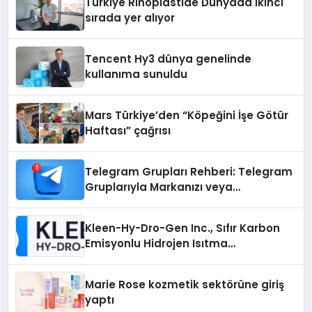
Türkiye Rinoplastide Dünyada ikinci
sırada yer alıyor
Tencent Hy3 dünya genelinde
kullanıma sunuldu
Mars Türkiye’den “Köpeğini İşe Götür
Haftası” çağrısı
Telegram Grupları Rehberi: Telegram
Gruplarıyla Markanızı veya
Topluluğunuzu Tanıtın
Kleen-Hy-Dro-Gen Inc., Sıfır Karbon
Emisyonlu Hidrojen Isıtma
Teknolojisinde ISO ve TSSA
Düzenleyici Onaylarını Aldı
Marie Rose kozmetik sektörüne giriş
yaptı