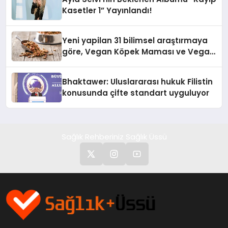
Kasetler 1” Yayınlandı!
Yeni yapilan 31 bilimsel araştırmaya
göre, Vegan Köpek Maması ve Vegan
Kedi Mamasının İyi Sindirildiğini
Ortaya Koydu
Bhaktawer: Uluslararası hukuk Filistin
konusunda çifte standart uyguluyor
Sağlık Rehberiniz Sağlık Üssü