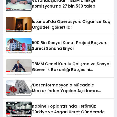
Vatandaşlardan TBMM Dilekçe
Komisyonu’na 27 bin 530 talep
İstanbul’da Operasyon: Organize Suç
Örgütleri Çökertildi
500 Bin Sosyal Konut Projesi Başvuru
Süreci Sonuna Eriyor
TBMM Genel Kurulu Çalışma ve Sosyal
Güvenlik Bakanlığı Bütçesini
Görüşüyor
‘Dezenformasyonla Mücadele
Merkezi’nden Yapılan Açıklama:
BioNTech Aşısı Hakkında Yanıltıcı
İddialara Son
Kabine Toplantısında Terörsüz
Türkiye ve Asgari Ücret Gündemde