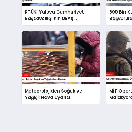
RTÜK, Yalova Cumhuriyet
500 Bin K
Başsavcılığı’nın DEAŞ
Başvurul
Operasyonuyla İlgili Yayın
Süreci Ba
Yasağı Getirdi
Meteorolojiden Soğuk ve
MİT Oper
Yağışlı Hava Uyarısı
Malatya’