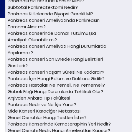
Pankreastaki Her Kitle Kanser Midir?
Subtotal Pankreatektomi Nedir?
Pankreas Kitlelerinde Biyopsi Gerekli Mi?
Pankreas Kanseri Ameliyatında Pankreasın
Tamamı Alınır mı?
Pankreas Kanserinde Damar Tutulmuşsa
Ameliyat Olunabilir mi?
Pankreas Kanseri Ameliyatı Hangi Durumlarda
Yapılamaz?
Pankreas Kanseri Son Evrede Hangi Belirtileri
Gösterir?
Pankreas Kanseri Yaşam Süresi Ne Kadardır?
Pankreas İçin Hangi Bölüm ve Doktora Gidilir?
Pankreas Hastaları Ne Yemeli, Ne Yememeli?
Göbek Fıtığı Hangi Durumlarda Tehlikeli Olur?
Arşivden Ankara Tıp Fakültesi
Pankreas Nedir ve Ne İşe Yarar?
Mide Kanseri Karaciğer Metastazı
Genel Cerrahlar Hangi Testleri İster?
Pankreas Kanserinde Kemoterapinin Yeri Nedir?
Genel Cerrahi Nedir, Hangi Ameliyatları Kapsar?