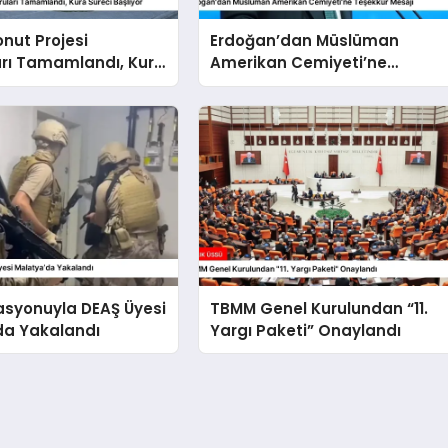
onut Projesi
Erdoğan’dan Müslüman
arı Tamamlandı, Kura
Amerikan Cemiyeti’ne
şlıyor
Teşekkür Mesajı
asyonuyla DEAŞ Üyesi
TBMM Genel Kurulundan “11.
da Yakalandı
Yargı Paketi” Onaylandı