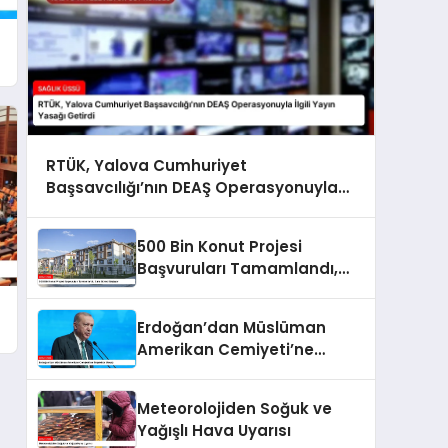
RTÜK, Yalova Cumhuriyet
Başsavcılığı’nın DEAŞ Operasyonuyla
İlgili Yayın Yasağı Getirdi
500 Bin Konut Projesi
Başvuruları Tamamlandı,
Kura Süreci Başlıyor
Erdoğan’dan Müslüman
Amerikan Cemiyeti’ne
Teşekkür Mesajı
Meteorolojiden Soğuk ve
Yağışlı Hava Uyarısı