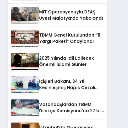
MİT Operasyonuyla DEAŞ
Üyesi Malatya’da Yakalandı
TBMM Genel Kurulundan “11.
Yargı Paketi” Onaylandı
2025 Yılında İdil Edilecek
Önemli İslami Günler
İçişleri Bakanı, 34 Yıl
Kesinleşmiş Hapis Cezalı
Şüpheliyi Yakalattı
Vatandaşlardan TBMM
Dilekçe Komisyonu’na 27 bin
530 talep
İstanbul’da Operasyon: