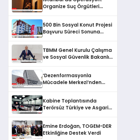
Organize Suç Örgütleri
Çökertildi
500 Bin Sosyal Konut Projesi
Başvuru Süreci Sonuna
Eriyor
TBMM Genel Kurulu Çalışma
ve Sosyal Güvenlik Bakanlığı
Bütçesini Görüşüyor
‘Dezenformasyonla
Mücadele Merkezi’nden
Yapılan Açıklama: BioNTech
Aşısı Hakkında Yanıltıcı
Kabine Toplantısında
İddialara Son
Terörsüz Türkiye ve Asgari
Ücret Gündemde
Emine Erdoğan, TOGEM-DER
Etkinliğine Destek Verdi