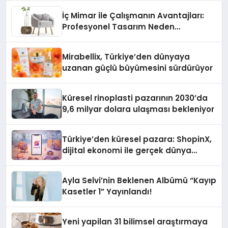
İç Mimar ile Çalışmanın Avantajları:
Profesyonel Tasarım Neden
Önemlidir?
Mirabellix, Türkiye’den dünyaya
uzanan güçlü büyümesini sürdürüyor
Küresel rinoplasti pazarının 2030’da
9,6 milyar dolara ulaşması bekleniyor
Türkiye’den küresel pazara: ShopinX,
dijital ekonomi ile gerçek dünya
alışverişini bir araya getirmeyi
hedefliyor
Ayla Selvi’nin Beklenen Albümü “Kayıp
Kasetler 1” Yayınlandı!
Yeni yapilan 31 bilimsel araştırmaya