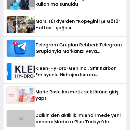
kullanıma sunuldu
Mars Türkiye’den “Köpeğini İşe Götür
Haftası” çağrısı
Telegram Grupları Rehberi: Telegram
Gruplarıyla Markanızı veya
Topluluğunuzu Tanıtın
Kleen-Hy-Dro-Gen Inc., Sıfır Karbon
Emisyonlu Hidrojen Isıtma
Teknolojisinde ISO ve TSSA
Düzenleyici Onaylarını Aldı
Marie Rose kozmetik sektörüne giriş
yaptı
Daikin’den akıllı iklimlendirmede yeni
dönem: Madoka Plus Türkiye’de