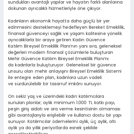
sundukları avantajlı yapılar ve hayatın farklı alanlarına
dokunan ayrıcalıklı hizmetleriyle öne çıkıyor.
Kadınların ekonomik hayatta daha güçlü bir yer
edinmesini desteklemeyi hedefleyen Bereket Emeklilik,
finansal güvenceyi sağlık ve yaşam kalitesine yönelik
ayrıcalıklarla bir araya getiren Kadın Güvence
Katılım Bireysel Emeklilik Planı’nın yanı sıra, geleneksel
değerleri modern finansal çözümlerle buluşturan
Mehir Güvence Katılım Bireysel Emeklilik Planı’nı
da kadınlarla buluşturuyor. Geleneksel bir güvence
unsuru olan
mehir
anlayışını Bireysel Emeklilik Sistemi
ile entegre eden plan, kadınlara uzun vadeli
ve sürdürülebilir bir tasarruf imkânı sunuyor.
On sekiz yaş ve üzerindeki kadın katılımcılara
sunulan planlar; aylık minimum 1.000 TL katkı payı,
peşin giriş aidatı ve ara verme kesintisinin olmaması
gibi avantajlarıyla erişilebilir ve kullanıcı dostu bir yapı
sunuyor. Katılımcılar ödemelerini aylık, üç aylık, altı
aylık ya da yıllık periyotlarda esnek şekilde
gerçekleştirebiliyor.