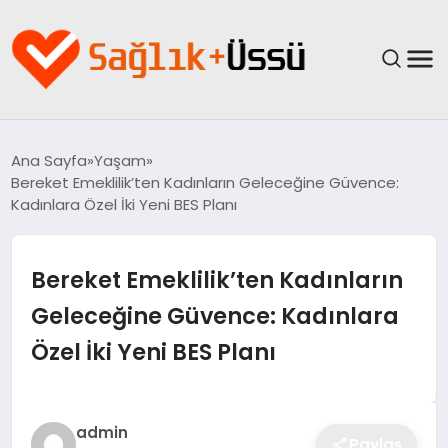
ANASAYFA
Ana Sayfa
Yaşam
Bereket Emeklilik’ten Kadınların Geleceğine Güvence:
YAŞAM
Kadınlara Özel İki Yeni BES Planı
SAĞLIK
Bereket Emeklilik’ten Kadınların
GÜNCEL
Geleceğine Güvence: Kadınlara
Özel İki Yeni BES Planı
SPOR & FITNESS
BESLENME
admin
Paylaş