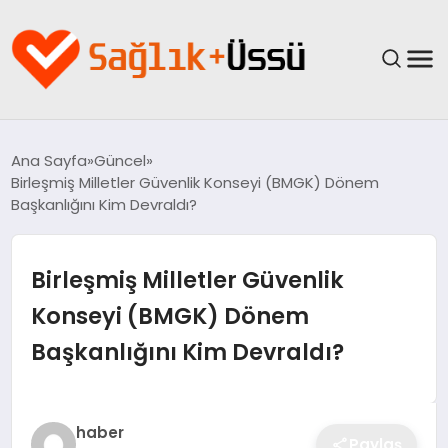
ANASAYFA
Ana Sayfa
Güncel
Birleşmiş Milletler Güvenlik Konseyi (BMGK) Dönem
YAŞAM
Başkanlığını Kim Devraldı?
SAĞLIK
Birleşmiş Milletler Güvenlik
GÜNCEL
Konseyi (BMGK) Dönem
Başkanlığını Kim Devraldı?
SPOR & FITNESS
BESLENME
haber
Paylaş