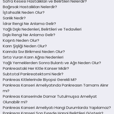
Safra Kesesi Hastalıkları ve Belirtileri Nelerdir?
Bağırsak Hastalıkları Nelerdir?
İştahsızlık Neden Olur?
Sarılık Nedir?
İdrar Rengi Ne Anlama Gelir?
Yağlı Dışkı Nedenleri, Belirtileri ve Tedavileri
Dışkı Rengi Ne Anlama Gelir?
Kaşıntı Neden Olur?
Karın Şişliği Neden Olur?
Karında Sıvı Birikmesi Neden Olur?
Sırta Vuran Karın Ağrısı Nedenleri
Yağlı Yemeklerden Sonra Bulantı ve Ağrı Neden Olur?
Pankreastaki Her Kitle Kanser Midir?
Subtotal Pankreatektomi Nedir?
Pankreas Kitlelerinde Biyopsi Gerekli Mi?
Pankreas Kanseri Ameliyatında Pankreasın Tamamı Alınır
mı?
Pankreas Kanserinde Damar Tutulmuşsa Ameliyat
Olunabilir mi?
Pankreas Kanseri Ameliyatı Hangi Durumlarda Yapılamaz?
Pankreas Kanseri Son Evrede Hangi Belirtileri Gösterir?