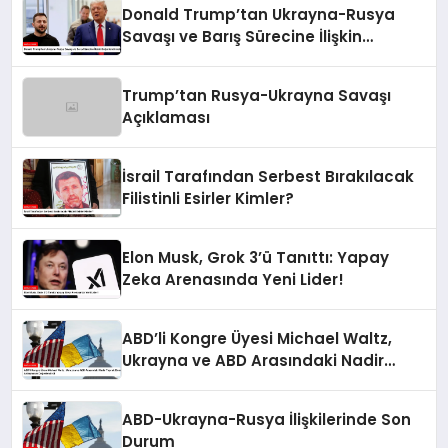
Donald Trump’tan Ukrayna-Rusya
Savaşı ve Barış Sürecine İlişkin
Değerlendirmeler
Trump’tan Rusya-Ukrayna Savaşı
Açıklaması
İsrail Tarafından Serbest Bırakılacak
Filistinli Esirler Kimler?
Elon Musk, Grok 3’ü Tanıttı: Yapay
Zeka Arenasında Yeni Lider!
ABD’li Kongre Üyesi Michael Waltz,
Ukrayna ve ABD Arasındaki Nadir
Toprak Elementleri Anlaşmasını
Değerlendirdi
ABD-Ukrayna-Rusya İlişkilerinde Son
Durum