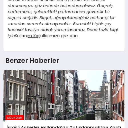
durumunuzu g
ö
z
ö
nünde bulundurmalısınız. Geçmiş
performans, gelecekteki performansın güvenilir bir
ö
lçüsü değildir. Bitget, uğrayabileceğiniz herhangi bir
zarardan sorumlu olmayacaktır. Buradaki hiçbir şey
finansal tavsiye olarak yorumlanamaz. Daha fazla bilgi
için
Kullanı
m Ko
şullarımıza g
ö
z atın.
Benzer Haberler
İsrailli Askerler Hollanda’da Tutuklanmaktan Kaçtı