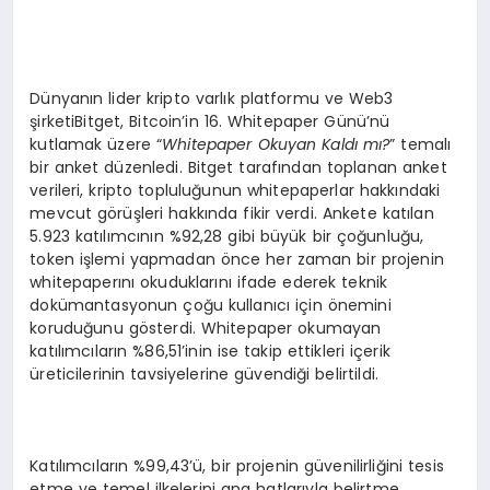
Dünyanın lider kripto varlık platformu ve Web3
şirketiBitget, Bitcoin’in 16. Whitepaper Günü’nü
kutlamak üzere “
Whitepaper Okuyan Kaldı mı
?
” temalı
bir anket düzenledi. Bitget tarafından toplanan anket
verileri, kripto topluluğunun whitepaperlar hakkındaki
mevcut görüşleri hakkında fikir verdi. Ankete katılan
5.923 katılımcının %92,28 gibi büyük bir çoğunluğu,
token işlemi yapmadan önce her zaman bir projenin
whitepaperını okuduklarını ifade ederek teknik
dokümantasyonun çoğu kullanıcı için önemini
koruduğunu gösterdi. Whitepaper okumayan
katılımcıların %86,51’inin ise takip ettikleri içerik
üreticilerinin tavsiyelerine güvendiği belirtildi.
Katılımcıların %99,43’ü, bir projenin güvenilirliğini tesis
etme ve temel ilkelerini ana hatlarıyla belirtme