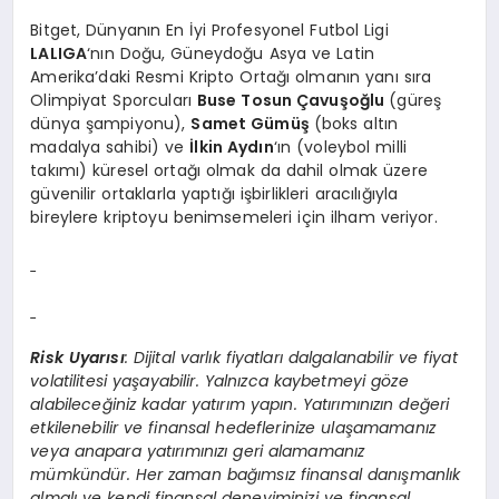
Bitget, Dünyanın En İyi Profesyonel Futbol Ligi
LALIGA
‘nın Doğu, Güneydoğu Asya ve Latin
Amerika’daki Resmi Kripto Ortağı olmanın yanı sıra
Olimpiyat Sporcuları
Buse Tosun Çavuşoğlu
(güreş
dünya şampiyonu),
Samet Gümüş
(boks altın
madalya sahibi) ve
İlkin Aydın
‘ın (voleybol milli
takımı) küresel ortağı olmak da dahil olmak üzere
güvenilir ortaklarla yaptığı işbirlikleri aracılığıyla
bireylere kriptoyu benimsemeleri için ilham veriyor.
Risk Uyarısı
: Dijital varlık fiyatları dalgalanabilir ve fiyat
volatilitesi yaşayabilir. Yalnızca kaybetmeyi g
ö
ze
alabileceğiniz kadar yatırım yapın. Yatırımınızı
n de
ğeri
etkilenebilir ve finansal hedeflerinize ulaşamamanız
veya anapara yatırımınızı geri alamamanız
mümkündür. Her zaman bağımsız finansal danışmanlık
almalı ve kendi finansal deneyiminizi ve finansal