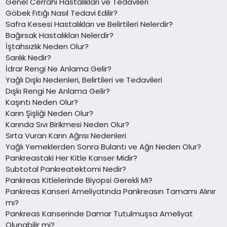
Genel Cerrahi Hastalıkları ve Tedavileri
Göbek Fıtığı Nasıl Tedavi Edilir?
Safra Kesesi Hastalıkları ve Belirtileri Nelerdir?
Bağırsak Hastalıkları Nelerdir?
İştahsızlık Neden Olur?
Sarılık Nedir?
İdrar Rengi Ne Anlama Gelir?
Yağlı Dışkı Nedenleri, Belirtileri ve Tedavileri
Dışkı Rengi Ne Anlama Gelir?
Kaşıntı Neden Olur?
Karın Şişliği Neden Olur?
Karında Sıvı Birikmesi Neden Olur?
Sırta Vuran Karın Ağrısı Nedenleri
Yağlı Yemeklerden Sonra Bulantı ve Ağrı Neden Olur?
Pankreastaki Her Kitle Kanser Midir?
Subtotal Pankreatektomi Nedir?
Pankreas Kitlelerinde Biyopsi Gerekli Mi?
Pankreas Kanseri Ameliyatında Pankreasın Tamamı Alınır
mı?
Pankreas Kanserinde Damar Tutulmuşsa Ameliyat
Olunabilir mi?