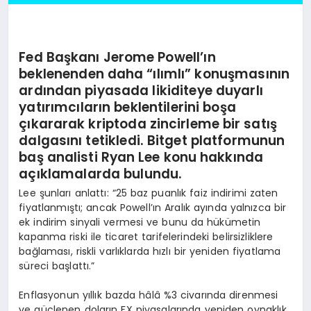
Fed Başkanı Jerome Powell’ın
beklenenden daha “ılımlı” konuşmasının
ardından piyasada likiditeye duyarlı
yatırımcıların beklentilerini boşa
çıkararak kriptoda zincirleme bir satış
dalgasını tetikledi. Bitget platformunun
baş analisti Ryan Lee konu hakkında
açıklamalarda bulundu.
Lee şunları anlattı: “25 baz puanlık faiz indirimi zaten
fiyatlanmıştı; ancak Powell’ın Aralık ayında yalnızca bir
ek indirim sinyali vermesi ve bunu da hükümetin
kapanma riski ile ticaret tarifelerindeki belirsizliklere
bağlaması, riskli varlıklarda hızlı bir yeniden fiyatlama
süreci başlattı.”
Enflasyonun yıllık bazda hâlâ %3 civarında direnmesi
ve güçlenen doların FX piyasalarında yeniden oynaklık