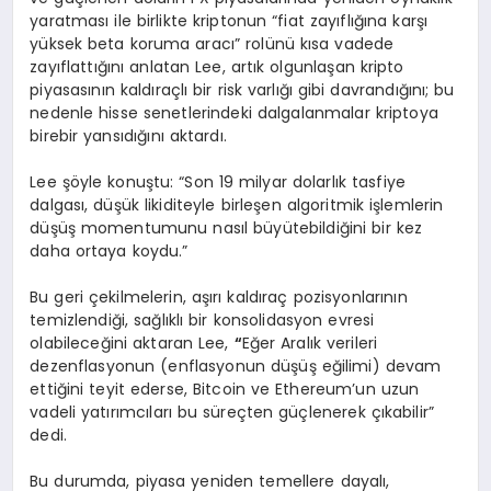
yaratması ile birlikte kriptonun “fiat zayıflığına karşı
yüksek beta koruma aracı” rolünü kısa vadede
zayıflattığını anlatan Lee, artık olgunlaşan kripto
piyasasının kaldıraçlı bir risk varlığı gibi davrandığını; bu
nedenle hisse senetlerindeki dalgalanmalar kriptoya
birebir yansıdığını aktardı.
Lee şöyle konuştu: “Son 19 milyar dolarlık tasfiye
dalgası, düşük likiditeyle birleşen algoritmik işlemlerin
düşüş momentumunu nasıl büyütebildiğini bir kez
daha ortaya koydu.”
Bu geri çekilmelerin, aşırı kaldıraç pozisyonlarının
temizlendiği, sağlıklı bir konsolidasyon evresi
olabileceğini aktaran Lee,
“
Eğer Aralık verileri
dezenflasyonun (enflasyonun düşüş eğilimi) devam
ettiğini teyit ederse, Bitcoin ve Ethereum’un uzun
vadeli yatırımcıları bu süreçten güçlenerek çıkabilir”
dedi.
Bu durumda, piyasa yeniden temellere dayalı,