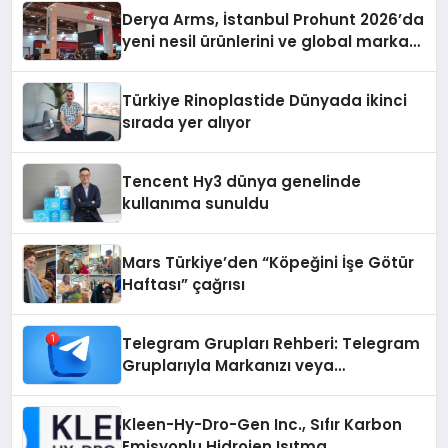
Derya Arms, İstanbul Prohunt 2026’da
yeni nesil ürünlerini ve global marka
vizyonunu sergiledi
Türkiye Rinoplastide Dünyada ikinci
sırada yer alıyor
Tencent Hy3 dünya genelinde
kullanıma sunuldu
Mars Türkiye’den “Köpeğini İşe Götür
Haftası” çağrısı
Telegram Grupları Rehberi: Telegram
Gruplarıyla Markanızı veya
Topluluğunuzu Tanıtın
Kleen-Hy-Dro-Gen Inc., Sıfır Karbon
Emisyonlu Hidrojen Isıtma