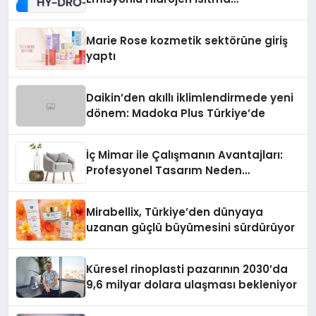
Teknolojisinde ISO ve TSSA
Düzenleyici Onaylarını Aldı
Marie Rose kozmetik sektörüne giriş
yaptı
Daikin’den akıllı iklimlendirmede yeni
dönem: Madoka Plus Türkiye’de
İç Mimar ile Çalışmanın Avantajları:
Profesyonel Tasarım Neden
Önemlidir?
Mirabellix, Türkiye’den dünyaya
uzanan güçlü büyümesini sürdürüyor
Küresel rinoplasti pazarının 2030’da
9,6 milyar dolara ulaşması bekleniyor