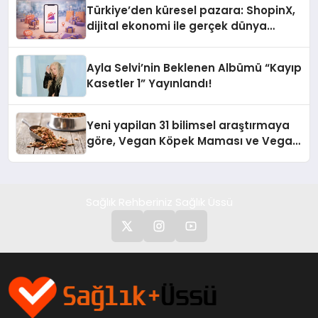
Türkiye’den küresel pazara: ShopinX,
dijital ekonomi ile gerçek dünya
alışverişini bir araya getirmeyi
hedefliyor
Ayla Selvi’nin Beklenen Albümü “Kayıp
Kasetler 1” Yayınlandı!
Yeni yapilan 31 bilimsel araştırmaya
göre, Vegan Köpek Maması ve Vegan
Kedi Mamasının İyi Sindirildiğini
Ortaya Koydu
Sağlık Rehberiniz Sağlık Üssü