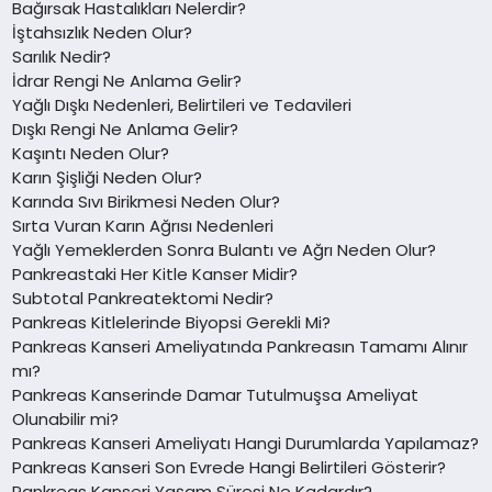
Bağırsak Hastalıkları Nelerdir?
İştahsızlık Neden Olur?
Sarılık Nedir?
İdrar Rengi Ne Anlama Gelir?
Yağlı Dışkı Nedenleri, Belirtileri ve Tedavileri
Dışkı Rengi Ne Anlama Gelir?
Kaşıntı Neden Olur?
Karın Şişliği Neden Olur?
Karında Sıvı Birikmesi Neden Olur?
Sırta Vuran Karın Ağrısı Nedenleri
Yağlı Yemeklerden Sonra Bulantı ve Ağrı Neden Olur?
Pankreastaki Her Kitle Kanser Midir?
Subtotal Pankreatektomi Nedir?
Pankreas Kitlelerinde Biyopsi Gerekli Mi?
Pankreas Kanseri Ameliyatında Pankreasın Tamamı Alınır
mı?
Pankreas Kanserinde Damar Tutulmuşsa Ameliyat
Olunabilir mi?
Pankreas Kanseri Ameliyatı Hangi Durumlarda Yapılamaz?
Pankreas Kanseri Son Evrede Hangi Belirtileri Gösterir?
Pankreas Kanseri Yaşam Süresi Ne Kadardır?