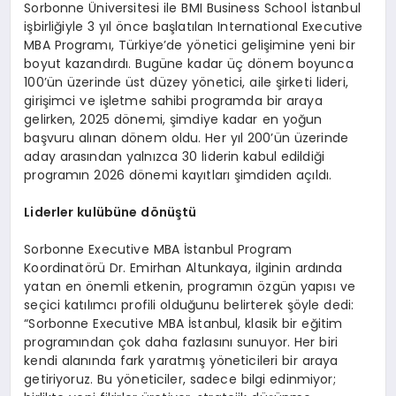
Sorbonne Üniversitesi ile BMI Business School İstanbul
işbirliğiyle 3 yıl önce başlatılan International Executive
MBA Programı, Türkiye’de yönetici gelişimine yeni bir
boyut kazandırdı. Bugüne kadar üç dönem boyunca
100’ün üzerinde üst düzey yönetici, aile şirketi lideri,
girişimci ve işletme sahibi programda bir araya
gelirken, 2025 dönemi, şimdiye kadar en yoğun
başvuru alınan dönem oldu. Her yıl 200’ün üzerinde
aday arasından yalnızca 30 liderin kabul edildiği
programın 2026 dönemi kayıtları şimdiden açıldı.
Liderler kulübü
ne d
ö
nüştü
Sorbonne Executive MBA İstanbul Program
Koordinatörü Dr. Emirhan Altunkaya, ilginin ardında
yatan en önemli etkenin, programın özgün yapısı ve
seçici katılımcı profili olduğunu belirterek şöyle dedi:
“Sorbonne Executive MBA İstanbul, klasik bir eğitim
programından çok daha fazlasını sunuyor. Her biri
kendi alanında fark yaratmış yöneticileri bir araya
getiriyoruz. Bu yöneticiler, sadece bilgi edinmiyor;