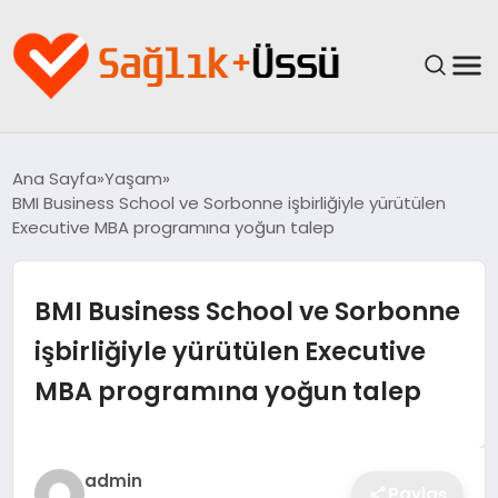
ANASAYFA
Ana Sayfa
Yaşam
BMI Business School ve Sorbonne işbirliğiyle yürütülen
YAŞAM
Executive MBA programına yoğun talep
SAĞLIK
BMI Business School ve Sorbonne
GÜNCEL
işbirliğiyle yürütülen Executive
MBA programına yoğun talep
SPOR & FITNESS
BESLENME
admin
Paylaş