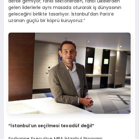
derse girmiyor; farklı sektörlerden, farklı ülkelerden
gelen liderlerle aynı masada oturarak iş dünyasının
geleceğini birlikte tasarlıyor. İstanbul’dan Paris’e
uzanan güçlü bir köprü kuruyoruz.”
“İstanbul
’
un seçilmesi tesadü
f de
ğil”
Sorbonne Executive MBA İstanbul Program