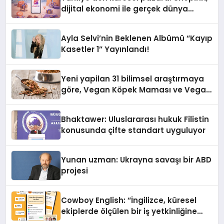
dijital ekonomi ile gerçek dünya
alışverişini bir araya getirmeyi
hedefliyor
Ayla Selvi’nin Beklenen Albümü “Kayıp
Kasetler 1” Yayınlandı!
Yeni yapilan 31 bilimsel araştırmaya
göre, Vegan Köpek Maması ve Vegan
Kedi Mamasının İyi Sindirildiğini
Ortaya Koydu
Bhaktawer: Uluslararası hukuk Filistin
konusunda çifte standart uyguluyor
Yunan uzman: Ukrayna savaşı bir ABD
projesi
Cowboy English: “İngilizce, küresel
ekiplerde ölçülen bir iş yetkinliğine
dönüşüyor”