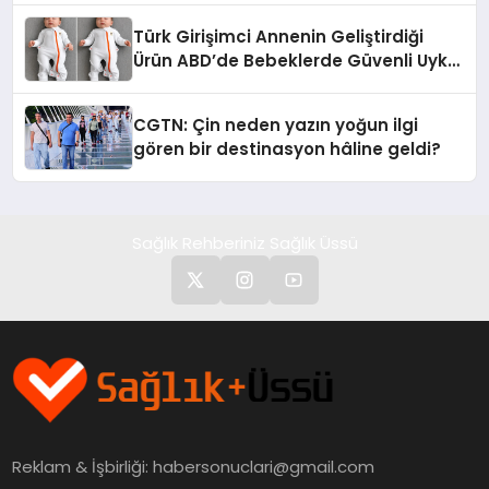
Türk Girişimci Annenin Geliştirdiği
Ürün ABD’de Bebeklerde Güvenli Uyku
Standardına Yeni Bir Bakış Açısı
Getiriyor.
CGTN: Çin neden yazın yoğun ilgi
gören bir destinasyon hâline geldi?
Sağlık Rehberiniz Sağlık Üssü
Reklam & İşbirliği:
habersonuclari@gmail.com