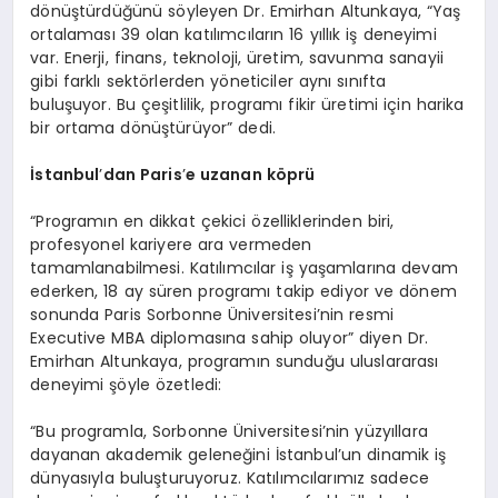
dönüştürdüğünü söyleyen Dr. Emirhan Altunkaya, “Yaş
ortalaması 39 olan katılımcıların 16 yıllık iş deneyimi
var. Enerji, finans, teknoloji, üretim, savunma sanayii
gibi farklı sektörlerden yöneticiler aynı sınıfta
buluşuyor. Bu çeşitlilik, programı fikir üretimi için harika
bir ortama dönüştürüyor” dedi.
İstanbul
’
dan Paris
’
e uzanan k
ö
prü
“Programın en dikkat çekici özelliklerinden biri,
profesyonel kariyere ara vermeden
tamamlanabilmesi. Katılımcılar iş yaşamlarına devam
ederken, 18 ay süren programı takip ediyor ve dönem
sonunda Paris Sorbonne Üniversitesi’nin resmi
Executive MBA diplomasına sahip oluyor” diyen Dr.
Emirhan Altunkaya, programın sunduğu uluslararası
deneyimi şöyle özetledi:
“Bu programla, Sorbonne Üniversitesi’nin yüzyıllara
dayanan akademik geleneğini İstanbul’un dinamik iş
dünyasıyla buluşturuyoruz. Katılımcılarımız sadece