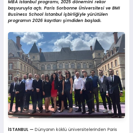
MBA
İstanbul programı, 2025 d
ö
nemini rekor
başvuruyla açtı
. Paris Sorbonne
Ü
niversitesi ve BMI
Business School İstanbul işbirliğiyle yürütülen
programın 2026 kayıtları şimdiden başladı.
İSTANBUL
—
Dünyanın köklü üniversitelerinden Paris