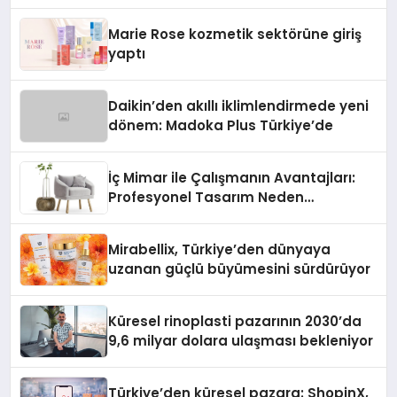
Teknolojisinde ISO ve TSSA
Düzenleyici Onaylarını Aldı
Marie Rose kozmetik sektörüne giriş
yaptı
Daikin’den akıllı iklimlendirmede yeni
dönem: Madoka Plus Türkiye’de
İç Mimar ile Çalışmanın Avantajları:
Profesyonel Tasarım Neden
Önemlidir?
Mirabellix, Türkiye’den dünyaya
uzanan güçlü büyümesini sürdürüyor
Küresel rinoplasti pazarının 2030’da
9,6 milyar dolara ulaşması bekleniyor
Türkiye’den küresel pazara: ShopinX,