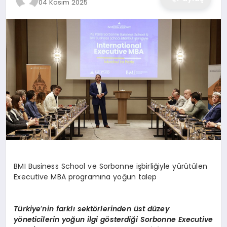
04 Kasım 2025
BMI Business School ve Sorbonne işbirliğiyle yürütülen
Executive MBA programına yoğun talep
Türkiye
’
nin farklı sekt
ö
rlerinden ü
st d
üzey
y
ö
neticilerin yoğun ilgi g
ö
sterdiğ
i Sorbonne Executive