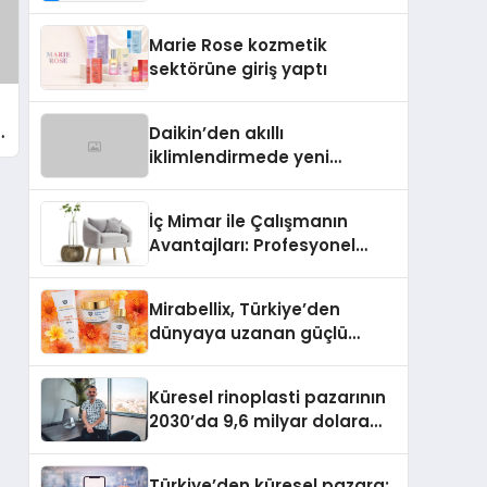
Isıtma Teknolojisinde ISO ve
TSSA Düzenleyici Onaylarını
Marie Rose kozmetik
Aldı
sektörüne giriş yaptı
Daikin’den akıllı
iklimlendirmede yeni
dönem: Madoka Plus
Türkiye’de
İç Mimar ile Çalışmanın
Avantajları: Profesyonel
Tasarım Neden Önemlidir?
Mirabellix, Türkiye’den
dünyaya uzanan güçlü
büyümesini sürdürüyor
Küresel rinoplasti pazarının
2030’da 9,6 milyar dolara
ulaşması bekleniyor
Türkiye’den küresel pazara: