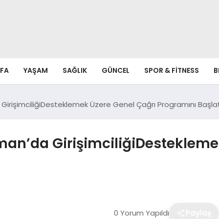
FA
YAŞAM
SAĞLIK
GÜNCEL
SPOR & FITNESS
B
GirişimciliğiDesteklemek Üzere Genel Çağrı Programını Başlat
man’da GirişimciliğiDestekleme
0 Yorum Yapıldı
Paylaş