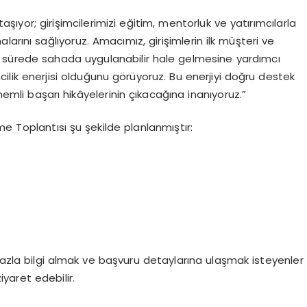
taşıyor; girişimcilerimizi eğitim, mentorluk ve ya
tı
rımcılarla
arını sağlıyoruz. Amacımız, girişimlerin ilk müşteri ve
ısa sürede sahada uygulanabilir hale gelmesine yardımcı
cilik enerjisi olduğunu görüyoruz. Bu enerjiyi doğru destek
mli başarı hikâyelerinin çıkacağına inanıyoruz.
”
rme
Toplantısı
şu
şekilde
planlanmıştır:
la bilgi almak ve başvuru detaylarına ulaşmak isteyenler
iyaret edebilir.