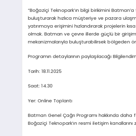
“
Boğaziçi
Teknopark’ın
bilgi birikimini Batman
’
a 
buluşturarak hızlıca müşteriye ve pazara ulaşmal
ya
tı
rımcıya erişimini hızlandırarak projelerin k
olmak. Batman ve çevre illerde güçlü bir girişim
mekanizmalarıyla buluşturabilirsek bölgeden öne
Programın
detaylarının
paylaşılacağı
Bilgilendi
Tarih:
18.11.2025
Saat:
14.30
Yer:
Online
Toplantı
Batman Genel Çağrı Programı hakkında daha faz
Boğaziçi
Teknopark’ın
resmi iletişim kanallarını z