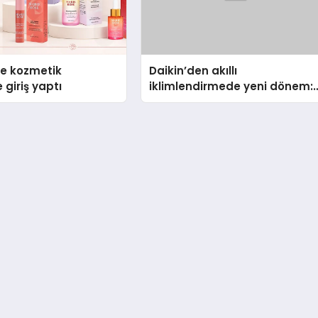
se kozmetik
Daikin’den akıllı
 giriş yaptı
iklimlendirmede yeni dönem:
Madoka Plus Türkiye’de