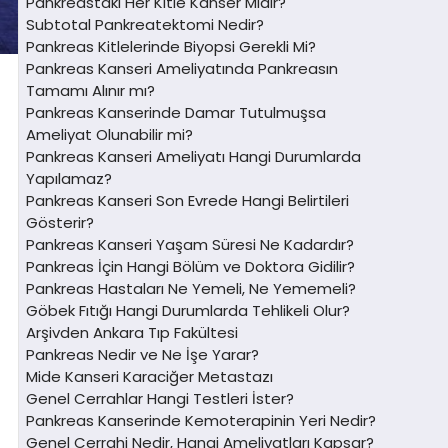
Pankreastaki Her Kitle Kanser Midir?
Subtotal Pankreatektomi Nedir?
Pankreas Kitlelerinde Biyopsi Gerekli Mi?
Pankreas Kanseri Ameliyatında Pankreasın
Tamamı Alınır mı?
Pankreas Kanserinde Damar Tutulmuşsa
Ameliyat Olunabilir mi?
Pankreas Kanseri Ameliyatı Hangi Durumlarda
Yapılamaz?
Pankreas Kanseri Son Evrede Hangi Belirtileri
Gösterir?
Pankreas Kanseri Yaşam Süresi Ne Kadardır?
Pankreas İçin Hangi Bölüm ve Doktora Gidilir?
Pankreas Hastaları Ne Yemeli, Ne Yememeli?
Göbek Fıtığı Hangi Durumlarda Tehlikeli Olur?
Arşivden Ankara Tıp Fakültesi
Pankreas Nedir ve Ne İşe Yarar?
Mide Kanseri Karaciğer Metastazı
Genel Cerrahlar Hangi Testleri İster?
Pankreas Kanserinde Kemoterapinin Yeri Nedir?
Genel Cerrahi Nedir, Hangi Ameliyatları Kapsar?