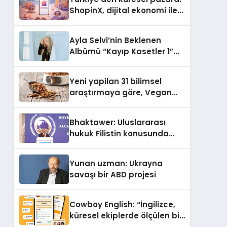
ShopinX, dijital ekonomi ile
gerçek dünya alışverişini bir
araya getirmeyi hedefliyor
Ayla Selvi’nin Beklenen
Albümü “Kayıp Kasetler 1”
Yayınlandı!
Yeni yapilan 31 bilimsel
araştırmaya göre, Vegan
Köpek Maması ve Vegan
Kedi Mamasının İyi
Bhaktawer: Uluslararası
Sindirildiğini Ortaya Koydu
hukuk Filistin konusunda
çifte standart uyguluyor
Yunan uzman: Ukrayna
savaşı bir ABD projesi
Cowboy English: “İngilizce,
küresel ekiplerde ölçülen bir
iş yetkinliğine dönüşüyor”