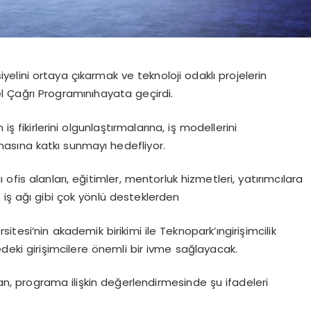
yelini ortaya çıkarmak ve teknoloji odaklı projelerin
l
Çağrı
Programını
hayata
geçirdi.
ş fikirlerini olgunlaştırmalarına, iş modellerini
nmasına katkı sunmayı hedefliyor.
ofis alanları, eğitimler, mentorluk hizmetleri, yatırımcılara
ş
iş
ağı
gibi
çok
yönlü
desteklerden
rsitesi
’
nin akademik birikimi ile
Teknopark’ın
girişimcilik
eki girişimcilere önemli bir ivme
sağlayacak.
an,
programa ilişkin değerlendirmesinde şu ifadeleri