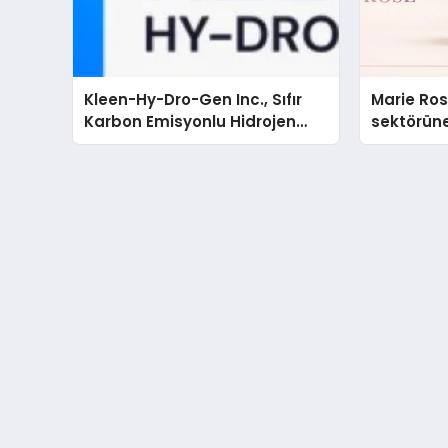
Kleen-Hy-Dro-Gen Inc., Sıfır
Marie Ro
Karbon Emisyonlu Hidrojen
sektörüne
Isıtma Teknolojisinde ISO ve
TSSA Düzenleyici Onaylarını
Aldı