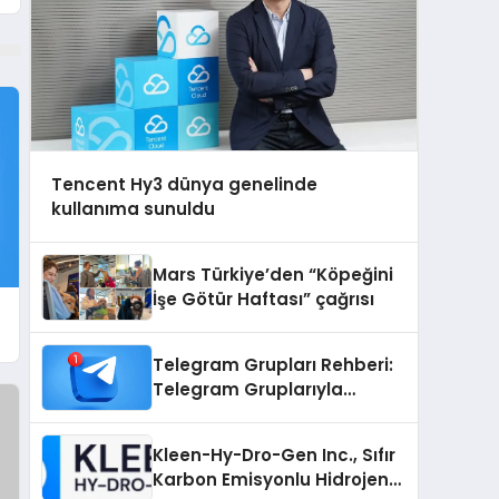
Tencent Hy3 dünya genelinde
kullanıma sunuldu
Mars Türkiye’den “Köpeğini
İşe Götür Haftası” çağrısı
u
Telegram Grupları Rehberi:
Telegram Gruplarıyla
Markanızı veya
Topluluğunuzu Tanıtın
Kleen-Hy-Dro-Gen Inc., Sıfır
Karbon Emisyonlu Hidrojen