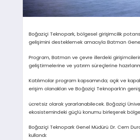
Boğaziçi Teknopark, bölgesel girişimcilik potansi
gelişimini
desteklemek
amacıyla
Batman
Gene
Program, Batman ve çevre illerdeki girişimcilerin i
geliştirmelerine ve yatırım süreçlerine hazırla
Katılımcılar program kapsamında; açık ve kapalı 
erişim
olanakları
ve
Boğaziçi
Teknopark’ın
geni
ücretsiz
olarak yararlanabilecek. Boğaziçi Ünive
ekosistemindeki güçlü konumu birleşerek bölged
Boğaziçi Teknopark Genel Müdürü Dr. Cem Dur
kullandı: