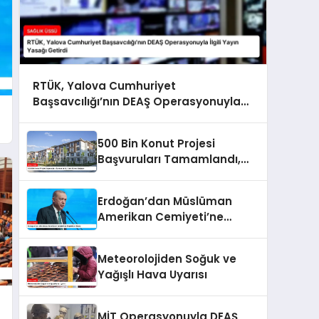
RTÜK, Yalova Cumhuriyet
Başsavcılığı’nın DEAŞ Operasyonuyla
İlgili Yayın Yasağı Getirdi
500 Bin Konut Projesi
Başvuruları Tamamlandı,
Kura Süreci Başlıyor
Erdoğan’dan Müslüman
Amerikan Cemiyeti’ne
Teşekkür Mesajı
Meteorolojiden Soğuk ve
Yağışlı Hava Uyarısı
MİT Operasyonuyla DEAŞ