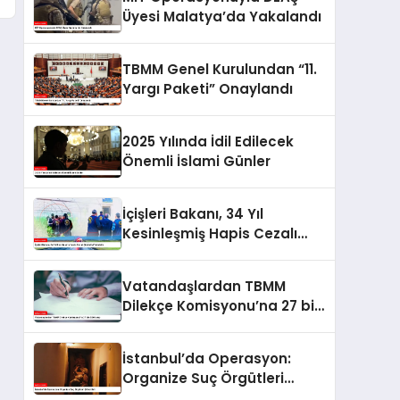
Üyesi Malatya’da Yakalandı
TBMM Genel Kurulundan “11.
Yargı Paketi” Onaylandı
2025 Yılında İdil Edilecek
Önemli İslami Günler
İçişleri Bakanı, 34 Yıl
Kesinleşmiş Hapis Cezalı
Şüpheliyi Yakalattı
Vatandaşlardan TBMM
Dilekçe Komisyonu’na 27 bin
530 talep
İstanbul’da Operasyon:
Organize Suç Örgütleri
Çökertildi