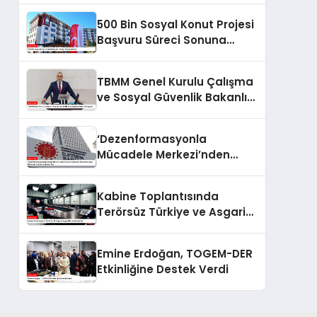
500 Bin Sosyal Konut Projesi
Başvuru Süreci Sonuna
Eriyor
TBMM Genel Kurulu Çalışma
ve Sosyal Güvenlik Bakanlığı
Bütçesini Görüşüyor
‘Dezenformasyonla
Mücadele Merkezi’nden
Yapılan Açıklama: BioNTech
Aşısı Hakkında Yanıltıcı
Kabine Toplantısında
İddialara Son
Terörsüz Türkiye ve Asgari
Ücret Gündemde
Emine Erdoğan, TOGEM-DER
Etkinliğine Destek Verdi