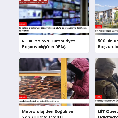
RTÜK, Yalova Cumhuriyet
500 Bin K
Başsavcılığı’nın DEAŞ
Başvurul
Operasyonuyla İlgili Yayın
Süreci Ba
Yasağı Getirdi
Meteorolojiden Soğuk ve
MİT Oper
Yağışlı Hava Uyarısı
Malatya’