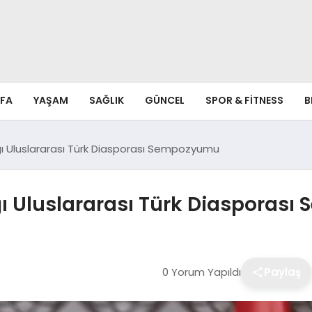
FA
YAŞAM
SAĞLIK
GÜNCEL
SPOR & FITNESS
B
ğı Uluslararası Türk Diasporası Sempozyumu
ığı Uluslararası Türk Diaspora
0 Yorum Yapıldı
Paylaş