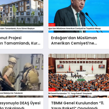
onut Projesi
Erdoğan’dan Müslüman
arı Tamamlandı, Kura
Amerikan Cemiyeti’ne
şlıyor
Teşekkür Mesajı
asyonuyla DEAŞ Üyesi
TBMM Genel Kurulundan “11.
da Yakalandı
Yargı Paketi” Onaylandı