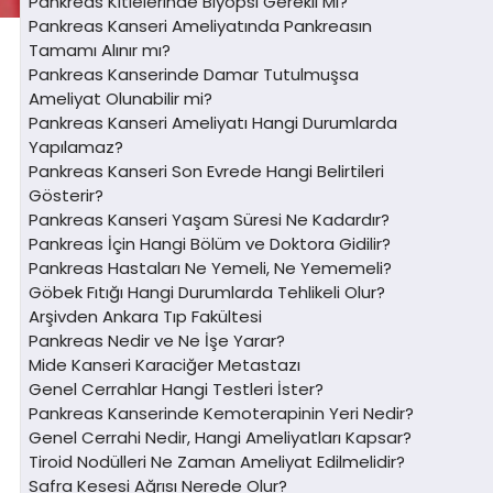
Pankreas Kitlelerinde Biyopsi Gerekli Mi?
Pankreas Kanseri Ameliyatında Pankreasın
Tamamı Alınır mı?
Pankreas Kanserinde Damar Tutulmuşsa
Ameliyat Olunabilir mi?
Pankreas Kanseri Ameliyatı Hangi Durumlarda
Yapılamaz?
Pankreas Kanseri Son Evrede Hangi Belirtileri
Gösterir?
Pankreas Kanseri Yaşam Süresi Ne Kadardır?
Pankreas İçin Hangi Bölüm ve Doktora Gidilir?
Pankreas Hastaları Ne Yemeli, Ne Yememeli?
Göbek Fıtığı Hangi Durumlarda Tehlikeli Olur?
Arşivden Ankara Tıp Fakültesi
Pankreas Nedir ve Ne İşe Yarar?
Mide Kanseri Karaciğer Metastazı
Genel Cerrahlar Hangi Testleri İster?
Pankreas Kanserinde Kemoterapinin Yeri Nedir?
Genel Cerrahi Nedir, Hangi Ameliyatları Kapsar?
Tiroid Nodülleri Ne Zaman Ameliyat Edilmelidir?
Safra Kesesi Ağrısı Nerede Olur?