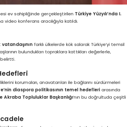
itesi ev sahipliğinde gerçekleştirilen
Türkiye Yüzyılı’nda I.
na video konferans aracılığıyla katıldı.
k vatandaşının
farklı ülkelerde kök salarak Türkiye’yi temsil
larının bulundukları topraklara kattıkları değerlerle,
elirtti.
Hedefleri
klerini korumaları, anavatanları ile bağlarını sürdürmeleri
ye’nin diaspora politikasının temel hedefleri
arasında
ve Akraba Topluluklar Başkanlığı
‘nın bu doğrultuda çeşitli
ücadele