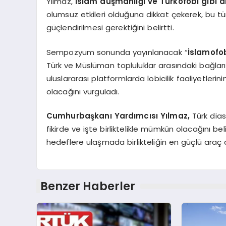
Yılmaz,
İslam düşmanlığı ve Türkofobi gibi a
olumsuz etkileri olduğuna dikkat çekerek, bu tür
güçlendirilmesi gerektiğini belirtti.
Sempozyum sonunda yayınlanacak “
İslamofob
Türk ve Müslüman topluluklar arasındaki bağlar
uluslararası platformlarda lobicilik faaliyetler
olacağını vurguladı.
Cumhurbaşkanı Yardımcısı Yılmaz,
Türk diasp
fikirde ve işte birliktelikle mümkün olacağını bel
hedeflere ulaşmada birlikteliğin en güçlü araç o
Benzer Haberler