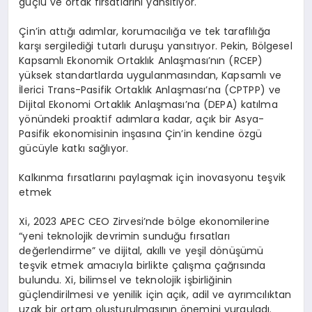
güçlü ve ortak fırsatlarını yansıtıyor.
Çin’in attığı adımlar, korumacılığa ve tek taraflılığa
karşı sergilediği tutarlı duruşu yansıtıyor. Pekin, Bölgesel
Kapsamlı Ekonomik Ortaklık Anlaşması’nın (RCEP)
yüksek standartlarda uygulanmasından, Kapsamlı ve
İlerici Trans-Pasifik Ortaklık Anlaşması’na (CPTPP) ve
Dijital Ekonomi Ortaklık Anlaşması’na (DEPA) katılma
yönündeki proaktif adımlara kadar, açık bir Asya-
Pasifik ekonomisinin inşasına Çin’in kendine özgü
gücüyle katkı sağlıyor.
Kalkınma fırsatlarını paylaşmak için inovasyonu teşvik
etmek
Xi, 2023 APEC CEO Zirvesi’nde bölge ekonomilerine
“yeni teknolojik devrimin sunduğu fırsatları
değerlendirme” ve dijital, akıllı ve yeşil dönüşümü
teşvik etmek amacıyla birlikte çalışma çağrısında
bulundu. Xi, bilimsel ve teknolojik işbirliğinin
güçlendirilmesi ve yenilik için açık, adil ve ayrımcılıktan
uzak bir ortam oluşturulmasının önemini vurguladı.