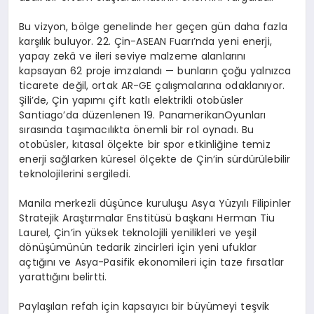
Bu vizyon, bölge genelinde her geçen gün daha fazla
karşılık buluyor. 22. Çin-ASEAN Fuarı’nda yeni enerji,
yapay zekâ ve ileri seviye malzeme alanlarını
kapsayan 62 proje imzalandı — bunların çoğu yalnızca
ticarete değil, ortak AR-GE çalışmalarına odaklanıyor.
Şili’de, Çin yapımı çift katlı elektrikli otobüsler
Santiago’da düzenlenen 19. PanamerikanOyunları
sırasında taşımacılıkta önemli bir rol oynadı. Bu
otobüsler, kıtasal ölçekte bir spor etkinliğine temiz
enerji sağlarken küresel ölçekte de Çin’in sürdürülebilir
teknolojilerini sergiledi.
Manila merkezli düşünce kuruluşu Asya Yüzyılı Filipinler
Stratejik Araştırmalar Enstitüsü başkanı Herman Tiu
Laurel, Çin’in yüksek teknolojili yenilikleri ve yeşil
dönüşümünün tedarik zincirleri için yeni ufuklar
açtığını ve Asya-Pasifik ekonomileri için taze fırsatlar
yarattığını belirtti.
Paylaşılan refah için kapsayıcı bir büyümeyi teşvik