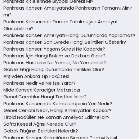
Pankreas Kitlelerinde Biyopsi Gerekli Mi?
Pankreas Kanseri Ameliyatında Pankreasın Tamamı Alınır
mı?
Pankreas Kanserinde Damar Tutulmuşsa Ameliyat
Olunabilir mi?
Pankreas Kanseri Ameliyatı Hangi Durumlarda Yapılamaz?
Pankreas Kanseri Son Evrede Hangi Belirtileri Gösterir?
Pankreas Kanseri Yaşam Süresi Ne Kadardır?
Pankreas İçin Hangi Bölüm ve Doktora Gidilir?
Pankreas Hastaları Ne Yemeli, Ne Yememeli?
Göbek Fıtığı Hangi Durumlarda Tehlikeli Olur?
Arşivden Ankara Tıp Fakültesi
Pankreas Nedir ve Ne İşe Yarar?
Mide Kanseri Karaciğer Metastazı
Genel Cerrahlar Hangi Testleri İster?
Pankreas Kanserinde Kemoterapinin Yeri Nedir?
Genel Cerrahi Nedir, Hangi Ameliyatları Kapsar?
Tiroid Nodülleri Ne Zaman Ameliyat Edilmelidir?
Safra Kesesi Ağrısı Nerede Olur?
Göbek Fıtığının Belirtileri Nelerdir?
Pankreas Kanseri Karaciğere Sıçrarsa Tedavi Nasıl