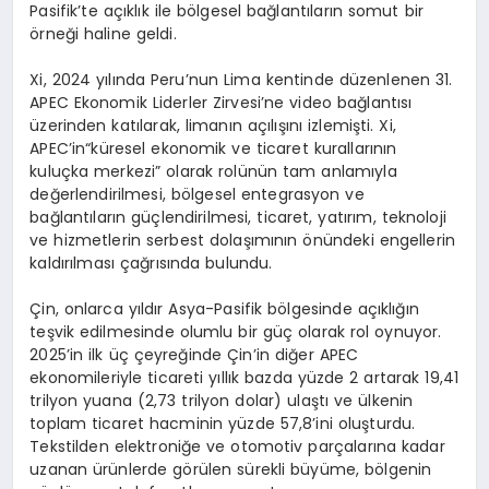
Pasifik’te açıklık ile bölgesel bağlantıların somut bir
örneği haline geldi.
Xi, 2024 yılında Peru’nun Lima kentinde düzenlenen 31.
APEC Ekonomik Liderler Zirvesi’ne video bağlantısı
üzerinden katılarak, limanın açılışını izlemişti. Xi,
APEC’in“küresel ekonomik ve ticaret kurallarının
kuluçka merkezi” olarak rolünün tam anlamıyla
değerlendirilmesi, bölgesel entegrasyon ve
bağlantıların güçlendirilmesi, ticaret, yatırım, teknoloji
ve hizmetlerin serbest dolaşımının önündeki engellerin
kaldırılması çağrısında bulundu.
Çin, onlarca yıldır Asya-Pasifik bölgesinde açıklığın
teşvik edilmesinde olumlu bir güç olarak rol oynuyor.
2025’in ilk üç çeyreğinde Çin’in diğer APEC
ekonomileriyle ticareti yıllık bazda yüzde 2 artarak 19,41
trilyon yuana (2,73 trilyon dolar) ulaştı ve ülkenin
toplam ticaret hacminin yüzde 57,8’ini oluşturdu.
Tekstilden elektroniğe ve otomotiv parçalarına kadar
uzanan ürünlerde görülen sürekli büyüme, bölgenin