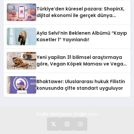
Türkiye’den küresel pazara: ShopinX,
dijital ekonomi ile gerçek dünya
alışverişini bir araya getirmeyi
hedefliyor
Ayla Selvi’nin Beklenen Albümü “Kayıp
Kasetler 1” Yayınlandı!
Yeni yapilan 31 bilimsel araştırmaya
göre, Vegan Köpek Maması ve Vegan
Kedi Mamasının İyi Sindirildiğini
Ortaya Koydu
Bhaktawer: Uluslararası hukuk Filistin
konusunda çifte standart uyguluyor
Sağlık Rehberiniz Sağlık Üssü