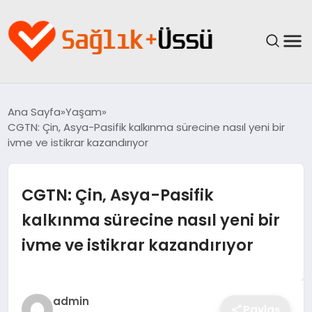
ANASAYFA
Ana Sayfa
Yaşam
CGTN: Çin, Asya-Pasifik kalkınma sürecine nasıl yeni bir
YAŞAM
ivme ve istikrar kazandırıyor
SAĞLIK
CGTN: Çin, Asya-Pasifik
GÜNCEL
kalkınma sürecine nasıl yeni bir
ivme ve istikrar kazandırıyor
SPOR & FITNESS
BESLENME
admin
Paylaş