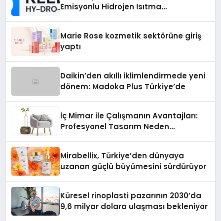
Emisyonlu Hidrojen Isıtma
Teknolojisinde ISO ve TSSA
Düzenleyici Onaylarını Aldı
Marie Rose kozmetik sektörüne giriş
yaptı
Daikin’den akıllı iklimlendirmede yeni
dönem: Madoka Plus Türkiye’de
İç Mimar ile Çalışmanın Avantajları:
Profesyonel Tasarım Neden
Önemlidir?
Mirabellix, Türkiye’den dünyaya
uzanan güçlü büyümesini sürdürüyor
Küresel rinoplasti pazarının 2030’da
9,6 milyar dolara ulaşması bekleniyor