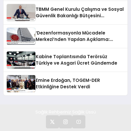
TBMM Genel Kurulu Çalışma ve Sosyal
Güvenlik Bakanlığı Bütçesini
Görüşüyor
‘Dezenformasyonla Mücadele
Merkezi’nden Yapılan Açıklama:
BioNTech Aşısı Hakkında Yanıltıcı
İddialara Son
Kabine Toplantısında Terörsüz
Türkiye ve Asgari Ücret Gündemde
Emine Erdoğan, TOGEM-DER
Etkinliğine Destek Verdi
Sağlık Rehberiniz Sağlık Üssü