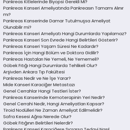
Pankreas Kitlelerinde Biyopsi Gerekli Mi?
Pankreas Kanseri Ameliyatında Pankreasın Tamamı Alınır
mı?
Pankreas Kanserinde Damar Tutulmuşsa Ameliyat
Olunabilir mi?
Pankreas Kanseri Ameliyatı Hangi Durumlarda Yapılamaz?
Pankreas Kanseri Son Evrede Hangi Belirtileri Gösterir?
Pankreas Kanseri Yaşam Süresi Ne Kadardır?
Pankreas İçin Hangi Bölüm ve Doktora Gidilir?
Pankreas Hastaları Ne Yemeli, Ne Yememeli?
Göbek Fıtığı Hangi Durumlarda Tehlikeli Olur?
Arşivden Ankara Tıp Fakültesi
Pankreas Nedir ve Ne İşe Yarar?
Mide Kanseri Karaciğer Metastazı
Genel Cerrahlar Hangi Testleri İster?
Pankreas Kanserinde Kemoterapinin Yeri Nedir?
Genel Cerrahi Nedir, Hangi Ameliyatları Kapsar?
Tiroid Nodülleri Ne Zaman Ameliyat Edilmelidir?
Safra Kesesi Ağrısı Nerede Olur?
Göbek Fıtığının Belirtileri Nelerdir?
Pankreas Kanseri Karaciğere Sıçrarsa Tedavi Nasıl