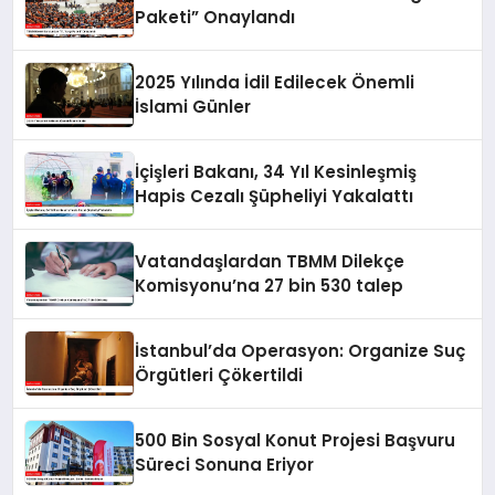
Paketi” Onaylandı
2025 Yılında İdil Edilecek Önemli
İslami Günler
İçişleri Bakanı, 34 Yıl Kesinleşmiş
Hapis Cezalı Şüpheliyi Yakalattı
Vatandaşlardan TBMM Dilekçe
Komisyonu’na 27 bin 530 talep
İstanbul’da Operasyon: Organize Suç
Örgütleri Çökertildi
500 Bin Sosyal Konut Projesi Başvuru
Süreci Sonuna Eriyor