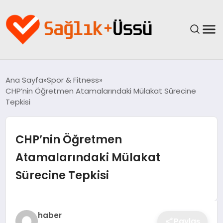
ANASAYFA
Ana Sayfa
Spor & Fitness
CHP’nin Öğretmen Atamalarındaki Mülakat Sürecine
YAŞAM
Tepkisi
SAĞLIK
CHP’nin Öğretmen
GÜNCEL
Atamalarındaki Mülakat
Sürecine Tepkisi
SPOR & FITNESS
BESLENME
haber
Paylaş