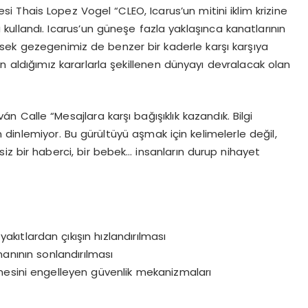
esi Thais Lopez Vogel
“
CLEO, Icarus
’
un mitini iklim krizine
 kullandı
. Icarus
’
un g
üneşe fazla yaklaşınca kanatlarının
ek gezegenimiz de benzer bir kaderle karşı karşıya
ü
n ald
ığımız kararlarla şekillenen dünyayı devralacak olan
vá
n Calle
“
Mesajlara karşı bağışıklık kazandık. Bilgi
nlemiyor. Bu gürültüyü aşmak için kelimelerle değil,
siz bir haberci, bir bebek… insanların durup nihayet
 yakıtlardan çıkışın hızlandırılması
manının sonlandırılması
mesini engelleyen güvenlik mekanizmaları