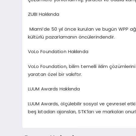
ZUBI Hakkında
Miami
’
de 50 yıl
ö
nce kurulan ve bugü
n WPP a
ğ
kültürlü pazarlamanın
ö
ncülerindendir.
VoLo Foundation Hakk
ında
VoLo Foundation
, bilim temelli iklim çözümleri
yaratan
ö
zel bir vakıftır.
LUUM Awards Hakkında
LUUM Awards
,
ö
lçülebilir sosyal ve çevresel et
beş kıtadan ajansları
, STK
’
ları ve markaları onur