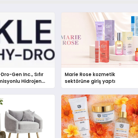
Dro-Gen Inc., Sıfır
Marie Rose kozmetik
isyonlu Hidrojen
sektörüne giriş yaptı
knolojisinde ISO ve
nleyici Onaylarını