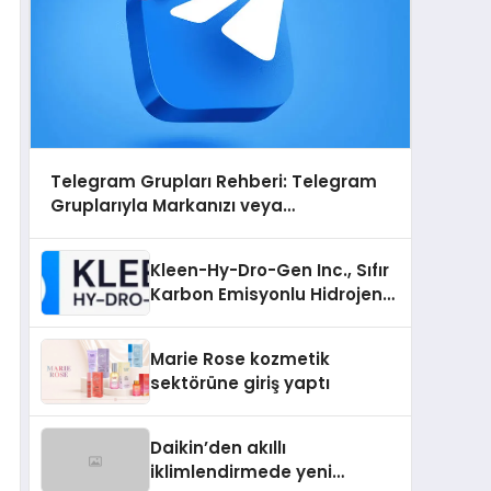
Telegram Grupları Rehberi: Telegram
Gruplarıyla Markanızı veya
Topluluğunuzu Tanıtın
Kleen-Hy-Dro-Gen Inc., Sıfır
Karbon Emisyonlu Hidrojen
Isıtma Teknolojisinde ISO ve
TSSA Düzenleyici Onaylarını
Marie Rose kozmetik
Aldı
sektörüne giriş yaptı
Daikin’den akıllı
iklimlendirmede yeni