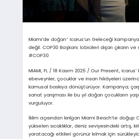
Miami
’
de do
ğan
“
Icarus
’
un Geleceği kampanyası’
değ
il. COP30 Ba
şkanı: lobicileri dışarı çıkarın 
#COP30
MIAMI, FL / 18 Kas
ım 2025 /
Our Present, Icarus
’
ebeveynler, çocuklar ve insan hikâyeleri üzer
kamusal baskıya d
ö
nüştürüyor. Kampanya; çarp
sanat yarış
mas
ı ile bu yı
l do
ğan çocukların yaş
vurguluyor.
İklim açısından kırı
lgan Miami Beach
’
te do
ğ
up 
yükselen sıcaklıklar, deniz seviyesindeki artış, kirl
yaratacağı etkileri g
ö
rünü
r k
ılmak için sürükley