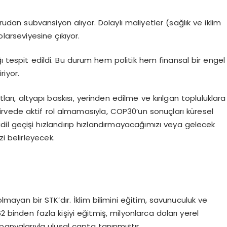
udan sübvansiyon alıyor. Dolaylı maliyetler (sağlık ve iklim
olar
seviyesine çıkıyor.
lığı tespit edildi. Bu durum hem politik hem finansal bir engel
riyor.
tları, altyapı baskısı, yerinden edilme ve kırılgan topluluklara
zirvede aktif rol almamasıyla, COP30
’
un sonuçları küresel
l geçişi hızlandırı
p h
ızlandırmayacağımızı veya gelecek
i belirleyecek.
n olmayan bir STK
’
dır. İklim bilimini eğitim, savunuculuk ve
62 binden fazla kişiyi eğitmiş, milyonlarca doları yerel
panyalarıyla ulusal çapta tanınmıştır.