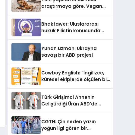
araştırmaya göre, Vegan
Köpek Maması ve Vegan
Kedi Mamasının İyi
Bhaktawer: Uluslararası
Sindirildiğini Ortaya Koydu
hukuk Filistin konusunda
çifte standart uyguluyor
Yunan uzman: Ukrayna
savaşı bir ABD projesi
Cowboy English: “İngilizce,
küresel ekiplerde ölçülen bir
iş yetkinliğine dönüşüyor”
Türk Girişimci Annenin
Geliştirdiği Ürün ABD’de
Bebeklerde Güvenli Uyku
Standardına Yeni Bir Bakış
CGTN: Çin neden yazın
Açısı Getiriyor.
yoğun ilgi gören bir
destinasyon hâline geldi?