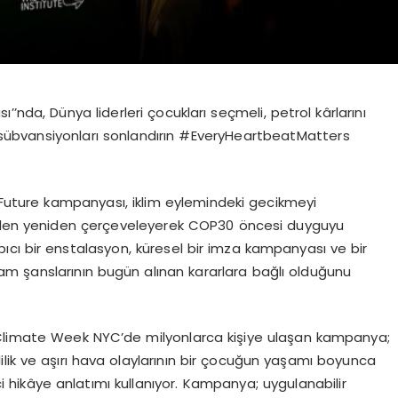
’nda, Dünya liderleri çocukları seçmeli, petrol kârlarını
ve sübvansiyonları sonlandırın
#EveryHeartbeatMatters
Future
kampanyası, iklim eylemindeki gecikmeyi
inden yeniden çerçeveleyerek COP30
ö
ncesi duyguyu
ıcı bir enstalasyon, küresel bir imza kampanyası ve bir
am şanslarının bugün alınan kararlara bağlı olduğunu
Climate Week NYC
’
de milyonlarca kişiye ulaşan kampanya;
ilik ve aşırı hava olaylarının bir ç
ocu
ğun yaşamı boyunca
ici hikâye anlatımı kullanıyor. Kampanya; uygulanabilir