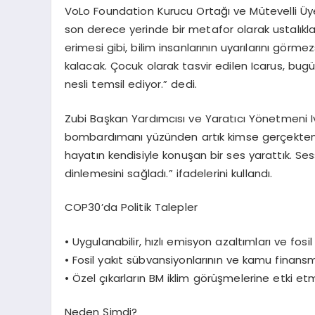
VoLo Foundation Kurucu Ortağı ve Mü
tevelli
Ü
y
son derece yerinde bir metafor olarak ustalıkla
erimesi gibi, bilim insanlarının uyarılarını g
ö
rmezs
kalacak. Çocuk olarak tasvir edilen Icarus, bug
nesli temsil ediyor.” dedi.
Zubi Başkan Yardımcısı ve Yaratıcı
Y
ö
netmeni I
bombardımanı yüzünden artık kimse gerçekten di
hayatın kendisiyle konuşan bir ses yarattık. Ses
dinlemesini sağladı.” ifadelerini kullandı.
COP30
’
da Politik Talepler
• Uygulanabilir, hızlı emisyon azaltımları ve fosil
• Fosil yakıt sübvansiyonlarının ve kamu finans
• Özel çıkarların BM iklim g
ö
rüşmelerine etki et
Neden Şimdi?