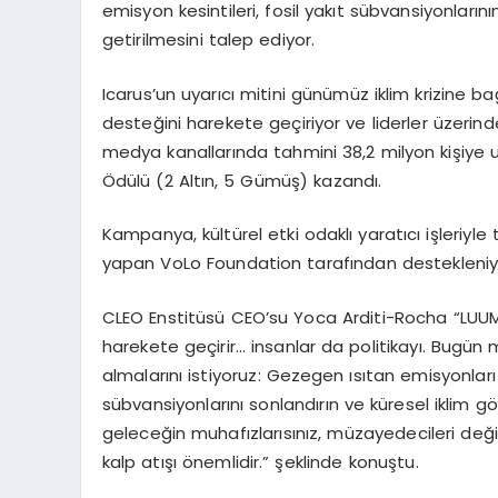
emisyon kesintileri, fosil yakıt sübvansiyonların
getirilmesini talep ediyor.
Icarus
’
un uyarıcı mitini günümüz iklim krizine ba
desteğini harekete geçiriyor ve liderler üzerind
medya kanallarında tahmini 38,2 milyon kişiye u
Ödülü (2 Altın, 5 Gümüş) kazandı
.
Kampanya, kültürel etki odaklı yaratıcı işleriyle
yapan VoLo Foundation tarafından destekleniy
CLEO Enstit
üsü
CEO
’
su Yoca Arditi-Rocha
“
LUU
harekete geçirir… insanlar da politikayı. Bugün 
almalarını istiyoruz: Gezegen ısıtan emisyonları ke
sübvansiyonlarını sonlandırın ve küresel iklim g
ö
geleceğin muhafızlarısınız, müzayedecileri değ
kalp atışı önemlidir.” şeklinde konuştu.