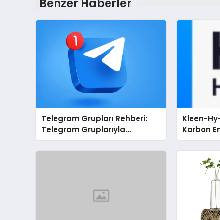
Benzer Haberler
Telegram Grupları Rehberi:
Kleen-Hy-
Telegram Gruplarıyla
Karbon Em
Markanızı veya Topluluğunuzu
Isıtma Te
Tanıtın
TSSA Düze
Aldı