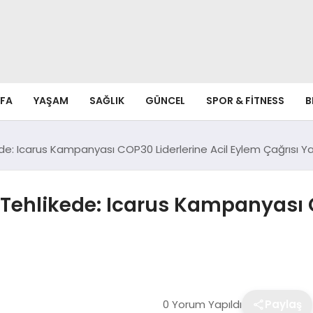
FA
YAŞAM
SAĞLIK
GÜNCEL
SPOR & FITNESS
B
de: Icarus Kampanyası COP30 Liderlerine Acil Eylem Çağrısı Y
Tehlikede: Icarus Kampanyası C
0 Yorum Yapıldı
Paylaş