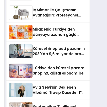
dönem: Madoka Plus
Türkiye’de
İç Mimar ile Çalışmanın
Avantajları: Profesyonel
Tasarım Neden Önemlidir?
Mirabellix, Türkiye’den
dünyaya uzanan güçlü
büyümesini sürdürüyor
Küresel rinoplasti pazarının
2030’da 9,6 milyar dolara
ulaşması bekleniyor
Türkiye’den küresel pazara:
ShopinX, dijital ekonomi ile
gerçek dünya alışverişini bir
araya getirmeyi hedefliyor
Ayla Selvi’nin Beklenen
Albümü “Kayıp Kasetler 1”
Yayınlandı!
Yeni yapilan 31 bilimsel