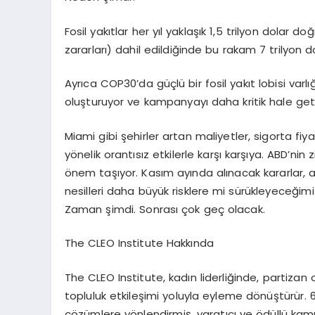
Fosil yakıtlar her yıl yaklaşık
1,5 trilyon dolar
doğr
zararları) dahil edildiğinde bu rakam
7 trilyon d
Ayrı
ca COP30
’
da güçlü bir fosil yakıt lobisi var
oluşturuyor ve kampanyayı daha kritik hale geti
Miami gibi şehirler artan maliyetler, sigorta fiya
y
ö
nelik orantısız etkilerle karşı karşıya. ABD
’
nin 
ö
nem taşıyor. Kasım ayında alınacak kararlar, adi
nesilleri daha büyük risklere mi sürükleyeceğimiz
Zaman şimdi. Sonrası ç
ok ge
ç olacak.
The CLEO Institute Hakk
ında
The CLEO Institute
, kadın liderliğinde, partiza
topluluk etkileşimi yoluyla eyleme d
ö
nüştürür. 
çözümlere y
ö
nlendirmiş, yaratıcı
ve
ö
düllü kam