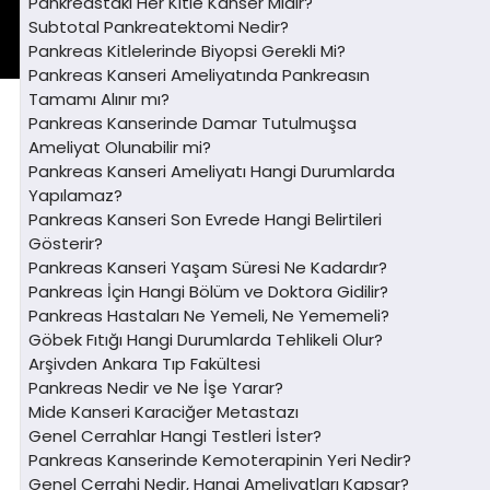
Pankreastaki Her Kitle Kanser Midir?
Subtotal Pankreatektomi Nedir?
Pankreas Kitlelerinde Biyopsi Gerekli Mi?
Pankreas Kanseri Ameliyatında Pankreasın
Tamamı Alınır mı?
Pankreas Kanserinde Damar Tutulmuşsa
Ameliyat Olunabilir mi?
Pankreas Kanseri Ameliyatı Hangi Durumlarda
Yapılamaz?
Pankreas Kanseri Son Evrede Hangi Belirtileri
Gösterir?
Pankreas Kanseri Yaşam Süresi Ne Kadardır?
Pankreas İçin Hangi Bölüm ve Doktora Gidilir?
Pankreas Hastaları Ne Yemeli, Ne Yememeli?
Göbek Fıtığı Hangi Durumlarda Tehlikeli Olur?
Arşivden Ankara Tıp Fakültesi
Pankreas Nedir ve Ne İşe Yarar?
Mide Kanseri Karaciğer Metastazı
Genel Cerrahlar Hangi Testleri İster?
Pankreas Kanserinde Kemoterapinin Yeri Nedir?
Genel Cerrahi Nedir, Hangi Ameliyatları Kapsar?