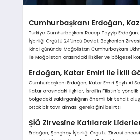
Cumhurbaşkanı Erdoğan, Kazak
Türkiye Cumhurbaşkanı Recep Tayyip Erdoğan,
İşbirliği Örgütü 24’üncü Devlet Başkanları Zirvesi
ikinci gününde Moğolistan Cumhurbaşkanı Ukhna
ile Moğolistan arasındaki ilişkiler ve bölgesel kon
Erdoğan, Katar Emiri ile İkili
Cumhurbaşkanı Erdoğan, Katar Emiri Şeyh Al San
Katar arasındaki ilişkiler, İsrail’in Filistin’e yönel
bölgedeki saldırganlığının önemli bir tehdit o
ortak bir tavır alması gerektiğini belirtti.
ŞİÖ Zirvesine Katılarak Liderle
Erdoğan, Şanghay İşbirliği Örgütü Zirvesi ön