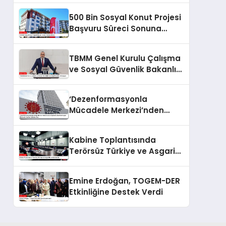
500 Bin Sosyal Konut Projesi
Başvuru Süreci Sonuna
Eriyor
TBMM Genel Kurulu Çalışma
ve Sosyal Güvenlik Bakanlığı
Bütçesini Görüşüyor
‘Dezenformasyonla
Mücadele Merkezi’nden
Yapılan Açıklama: BioNTech
Aşısı Hakkında Yanıltıcı
Kabine Toplantısında
İddialara Son
Terörsüz Türkiye ve Asgari
Ücret Gündemde
Emine Erdoğan, TOGEM-DER
Etkinliğine Destek Verdi