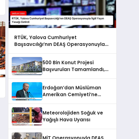
RTÜK, Yalova Cumhuriyet
Başsavcılığı’nın DEAŞ Operasyonuyla
İlgili Yayın Yasağı Getirdi
500 Bin Konut Projesi
Başvuruları Tamamlandı,
Kura Süreci Başlıyor
Erdoğan’dan Müslüman
Amerikan Cemiyeti’ne
Teşekkür Mesajı
Meteorolojiden Soğuk ve
Yağışlı Hava Uyarısı
MİT Operasyonuyla DEAŞ