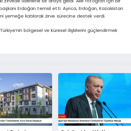
irvede liderlerle bir araya geldi. Aile fotoğrafı için bir
başkanı Erdoğan temsil etti. Ayrıca, Erdoğan, Kazakistan
mi yemeğe katılarak zirve sürecine destek verdi.
rkiye’nin bölgesel ve küresel ilişkilerini güçlendirmek