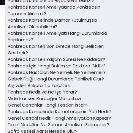
Pankreas Kitlelerinde Biyopsi Gerekli Mi?
Pankreas Kanseri Ameliyatında Pankreasın
Tamamı Alınır mı?
Pankreas Kanserinde Damar Tutulmuşsa
Ameliyat Olunabilir mi?
Pankreas Kanseri Ameliyatı Hangi Durumlarda
Yapılamaz?
Pankreas Kanseri Son Evrede Hangi Belirtileri
Gösterir?
Pankreas Kanseri Yaşam Süresi Ne Kadardır?
Pankreas İçin Hangi Bölüm ve Doktora Gidilir?
Pankreas Hastaları Ne Yemeli, Ne Yememeli?
Göbek Fıtığı Hangi Durumlarda Tehlikeli Olur?
Arşivden Ankara Tıp Fakültesi
Pankreas Nedir ve Ne İşe Yarar?
Mide Kanseri Karaciğer Metastazı
Genel Cerrahlar Hangi Testleri İster?
Pankreas Kanserinde Kemoterapinin Yeri Nedir?
Genel Cerrahi Nedir, Hangi Ameliyatları Kapsar?
Tiroid Nodülleri Ne Zaman Ameliyat Edilmelidir?
Safra Kesesi Ağrısı Nerede Olur?