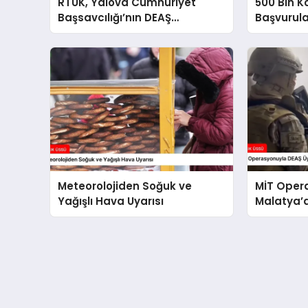
RTÜK, Yalova Cumhuriyet
500 Bin K
Başsavcılığı’nın DEAŞ
Başvurul
Operasyonuyla İlgili Yayın
Süreci Ba
Yasağı Getirdi
Meteorolojiden Soğuk ve
MİT Oper
Yağışlı Hava Uyarısı
Malatya’