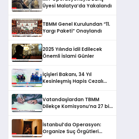
Üyesi Malatya’da Yakalandı
TBMM Genel Kurulundan “11.
Yargı Paketi” Onaylandı
2025 Yılında İdil Edilecek
Önemli İslami Günler
İçişleri Bakanı, 34 Yıl
Kesinleşmiş Hapis Cezalı
Şüpheliyi Yakalattı
Vatandaşlardan TBMM
Dilekçe Komisyonu’na 27 bin
530 talep
İstanbul’da Operasyon:
Organize Suç Örgütleri
Çökertildi