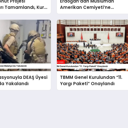
onut Projesi
Erdoğan’dan Müslüman
arı Tamamlandı, Kura
Amerikan Cemiyeti’ne
şlıyor
Teşekkür Mesajı
asyonuyla DEAŞ Üyesi
TBMM Genel Kurulundan “11.
da Yakalandı
Yargı Paketi” Onaylandı