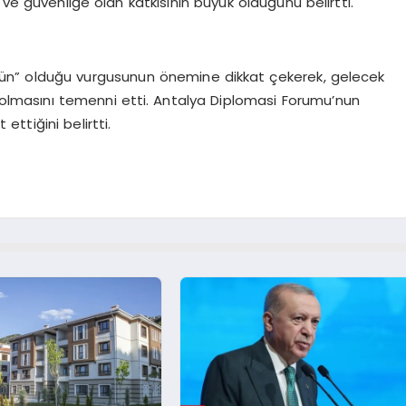
 ve güvenliğe olan katkısının büyük olduğunu belirtti.
kün” olduğu vurgusunun önemine dikkat çekerek, gelecek
ı olmasını temenni etti. Antalya Diplomasi Forumu’nun
ttiğini belirtti.