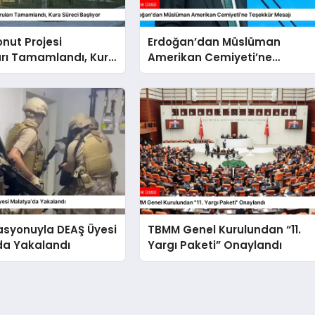
onut Projesi
Erdoğan’dan Müslüman
arı Tamamlandı, Kura
Amerikan Cemiyeti’ne
şlıyor
Teşekkür Mesajı
asyonuyla DEAŞ Üyesi
TBMM Genel Kurulundan “11.
da Yakalandı
Yargı Paketi” Onaylandı