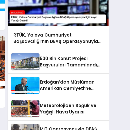
RTÜK, Yalova Cumhuriyet
Başsavcılığı’nın DEAŞ Operasyonuyla
İlgili Yayın Yasağı Getirdi
500 Bin Konut Projesi
Başvuruları Tamamlandı,
Kura Süreci Başlıyor
Erdoğan’dan Müslüman
Amerikan Cemiyeti’ne
Teşekkür Mesajı
Meteorolojiden Soğuk ve
Yağışlı Hava Uyarısı
MİT Operasyonuyla DEAŞ