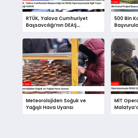
RTÜK, Yalova Cumhuriyet
500 Bin K
Başsavcılığı’nın DEAŞ
Başvurul
Operasyonuyla İlgili Yayın
Süreci Ba
Yasağı Getirdi
Meteorolojiden Soğuk ve
MİT Oper
Yağışlı Hava Uyarısı
Malatya’