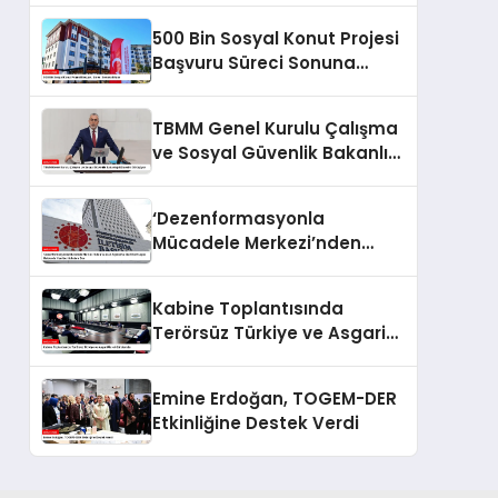
500 Bin Sosyal Konut Projesi
Başvuru Süreci Sonuna
Eriyor
TBMM Genel Kurulu Çalışma
ve Sosyal Güvenlik Bakanlığı
Bütçesini Görüşüyor
‘Dezenformasyonla
Mücadele Merkezi’nden
Yapılan Açıklama: BioNTech
Aşısı Hakkında Yanıltıcı
Kabine Toplantısında
İddialara Son
Terörsüz Türkiye ve Asgari
Ücret Gündemde
Emine Erdoğan, TOGEM-DER
Etkinliğine Destek Verdi