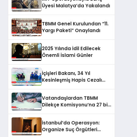
Üyesi Malatya’da Yakalandı
TBMM Genel Kurulundan “11.
Yargı Paketi” Onaylandı
2025 Yılında İdil Edilecek
Önemli İslami Günler
İçişleri Bakanı, 34 Yıl
Kesinleşmiş Hapis Cezalı
Şüpheliyi Yakalattı
Vatandaşlardan TBMM
Dilekçe Komisyonu’na 27 bin
530 talep
İstanbul’da Operasyon:
Organize Suç Örgütleri
Çökertildi