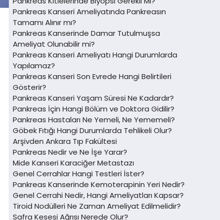
Pankreas Kitlelerinde Biyopsi Gerekli Mi?
Pankreas Kanseri Ameliyatında Pankreasın
Tamamı Alınır mı?
Pankreas Kanserinde Damar Tutulmuşsa
Ameliyat Olunabilir mi?
Pankreas Kanseri Ameliyatı Hangi Durumlarda
Yapılamaz?
Pankreas Kanseri Son Evrede Hangi Belirtileri
Gösterir?
Pankreas Kanseri Yaşam Süresi Ne Kadardır?
Pankreas İçin Hangi Bölüm ve Doktora Gidilir?
Pankreas Hastaları Ne Yemeli, Ne Yememeli?
Göbek Fıtığı Hangi Durumlarda Tehlikeli Olur?
Arşivden Ankara Tıp Fakültesi
Pankreas Nedir ve Ne İşe Yarar?
Mide Kanseri Karaciğer Metastazı
Genel Cerrahlar Hangi Testleri İster?
Pankreas Kanserinde Kemoterapinin Yeri Nedir?
Genel Cerrahi Nedir, Hangi Ameliyatları Kapsar?
Tiroid Nodülleri Ne Zaman Ameliyat Edilmelidir?
Safra Kesesi Ağrısı Nerede Olur?