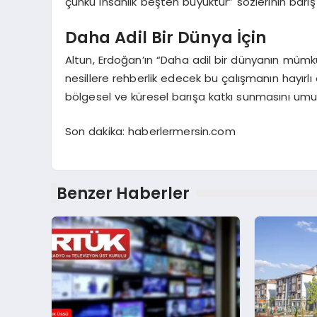
çünkü insanlık beşten büyüktür” sözlerinin barış
Daha Adil Bir Dünya İçin
Altun, Erdoğan’ın “Daha adil bir dünyanın müm
nesillere rehberlik edecek bu çalışmanın hayırl
bölgesel ve küresel barışa katkı sunmasını umut e
Son dakika: haberlermersin.com
Benzer Haberler