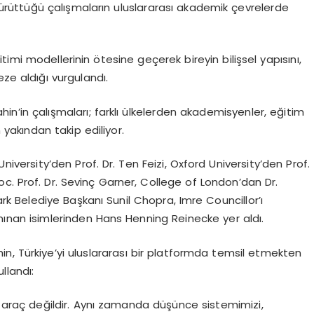
yürüttüğü çalışmaların uluslararası akademik çevrelerde
ğitimi modellerinin ötesine geçerek bireyin bilişsel yapısını,
ze aldığı vurgulandı.
hin’in çalışmaları; farklı ülkelerden akademisyenler, eğitim
 yakından takip ediliyor.
iversity’den Prof. Dr. Ten Feizi, Oxford University’den Prof.
c. Prof. Dr. Sevinç Garner, College of London’dan Dr.
 Belediye Başkanı Sunil Chopra, Imre Councillor’ı
nınan isimlerinden Hans Henning Reinecke yer aldı.
n, Türkiye’yi uluslararası bir platformda temsil etmekten
llandı:
bir araç değildir. Aynı zamanda düşünce sistemimizi,