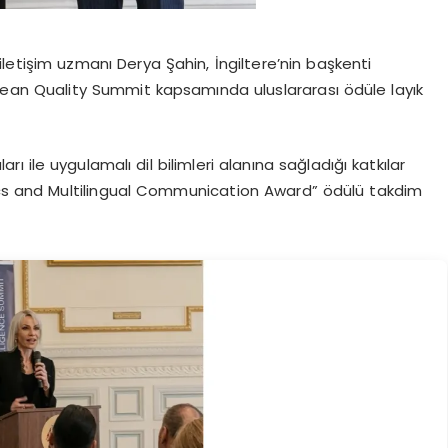
li iletişim uzmanı Derya Şahin, İngiltere’nin başkenti
ean Quality Summit kapsamında uluslararası ödüle layık
arı ile uygulamalı dil bilimleri alanına sağladığı katkılar
tics and Multilingual Communication Award” ödülü takdim