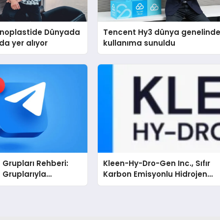
Rinoplastide Dünyada
Tencent Hy3 dünya genelind
ada yer alıyor
kullanıma sunuldu
Grupları Rehberi:
Kleen-Hy-Dro-Gen Inc., Sıfır
 Gruplarıyla
Karbon Emisyonlu Hidrojen
ı veya Topluluğunuzu
Isıtma Teknolojisinde ISO ve
TSSA Düzenleyici Onaylarını
Aldı