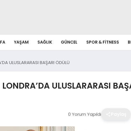
FA
YAŞAM
SAĞLIK
GÜNCEL
SPOR & FITNESS
B
RA’DA ULUSLARARASI BAŞARI ÖDÜLÜ
’E LONDRA’DA ULUSLARARASI BAŞ
0 Yorum Yapıldı
Paylaş