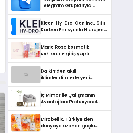
Telegram Gruplarıyla
Markanızı veya
Topluluğunuzu Tanıtın
Kleen-Hy-Dro-Gen Inc., Sıfır
Karbon Emisyonlu Hidrojen
Isıtma Teknolojisinde ISO ve
TSSA Düzenleyici Onaylarını
Marie Rose kozmetik
Aldı
sektörüne giriş yaptı
Daikin’den akıllı
iklimlendirmede yeni
dönem: Madoka Plus
Türkiye’de
İç Mimar ile Çalışmanın
Avantajları: Profesyonel
Tasarım Neden Önemlidir?
Mirabellix, Türkiye’den
dünyaya uzanan güçlü
büyümesini sürdürüyor