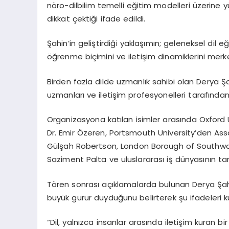
nöro-dilbilim temelli eğitim modelleri üzerine 
dikkat çektiği ifade edildi.
Şahin’in geliştirdiği yaklaşımın; geleneksel dil e
öğrenme biçimini ve iletişim dinamiklerini merke
Birden fazla dilde uzmanlık sahibi olan Derya Şa
uzmanları ve iletişim profesyonelleri tarafından
Organizasyona katılan isimler arasında Oxford Un
Dr. Emir Özeren, Portsmouth University’den Asso
Gülşah Robertson, London Borough of Southwark
Saziment Palta ve uluslararası iş dünyasının ta
Tören sonrası açıklamalarda bulunan Derya Şahi
büyük gurur duyduğunu belirterek şu ifadeleri ku
“Dil, yalnızca insanlar arasında iletişim kuran 