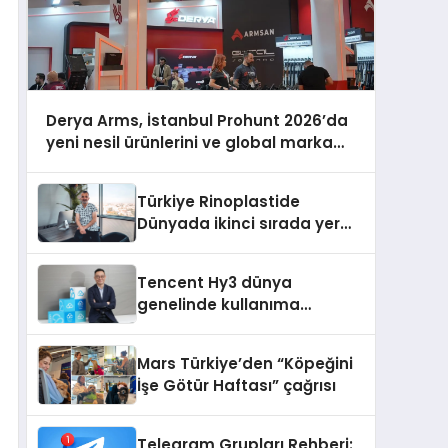
Derya Arms, İstanbul Prohunt 2026’da
yeni nesil ürünlerini ve global marka
vizyonunu sergiledi
Türkiye Rinoplastide
Dünyada ikinci sırada yer
alıyor
Tencent Hy3 dünya
genelinde kullanıma
sunuldu
Mars Türkiye’den “Köpeğini
İşe Götür Haftası” çağrısı
Telegram Grupları Rehberi: