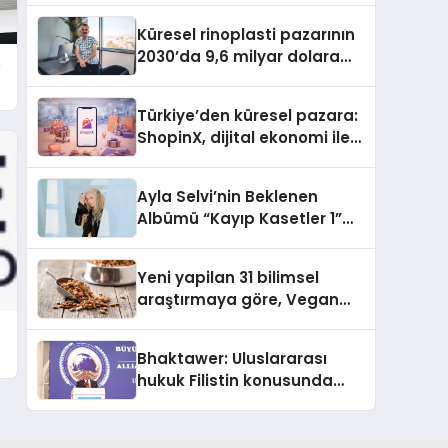
Küresel rinoplasti pazarının
2030’da 9,6 milyar dolara
e
ulaşması bekleniyor
Türkiye’den küresel pazara:
ShopinX, dijital ekonomi ile
gerçek dünya alışverişini bir
araya getirmeyi hedefliyor
Ayla Selvi’nin Beklenen
Albümü “Kayıp Kasetler 1”
Yayınlandı!
Yeni yapilan 31 bilimsel
araştırmaya göre, Vegan
Köpek Maması ve Vegan
Kedi Mamasının İyi
Bhaktawer: Uluslararası
Sindirildiğini Ortaya Koydu
hukuk Filistin konusunda
çifte standart uyguluyor