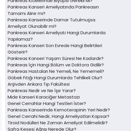
Pankreas Kitlelerinde Biyopsi Gerekli Mi?
Pankreas Kanseri Ameliyatında Pankreasın
Tamamı Alınır mı?
Pankreas Kanserinde Damar Tutulmuşsa
Ameliyat Olunabilir mi?
Pankreas Kanseri Ameliyatı Hangi Durumlarda
Yapılamaz?
Pankreas Kanseri Son Evrede Hangi Belirtileri
Gösterir?
Pankreas Kanseri Yaşam Süresi Ne Kadardır?
Pankreas İçin Hangi Bölüm ve Doktora Gidilir?
Pankreas Hastaları Ne Yemeli, Ne Yememeli?
Göbek Fıtığı Hangi Durumlarda Tehlikeli Olur?
Arşivden Ankara Tıp Fakültesi
Pankreas Nedir ve Ne İşe Yarar?
Mide Kanseri Karaciğer Metastazı
Genel Cerrahlar Hangi Testleri İster?
Pankreas Kanserinde Kemoterapinin Yeri Nedir?
Genel Cerrahi Nedir, Hangi Ameliyatları Kapsar?
Tiroid Nodülleri Ne Zaman Ameliyat Edilmelidir?
Safra Kesesi Ağrısı Nerede Olur?