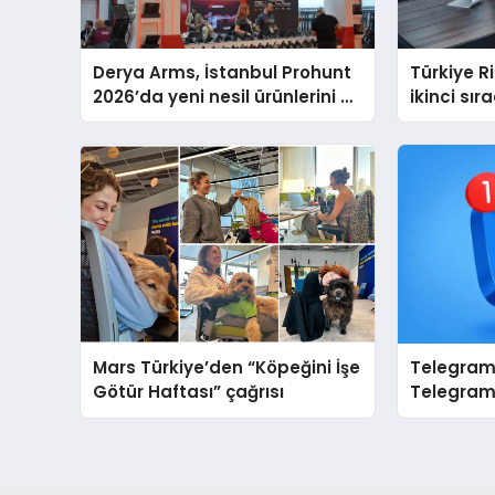
Derya Arms, İstanbul Prohunt
Türkiye 
2026’da yeni nesil ürünlerini ve
ikinci sır
global marka vizyonunu
sergiledi
Mars Türkiye’den “Köpeğini İşe
Telegram 
Götür Haftası” çağrısı
Telegram
Markanız
Tanıtın