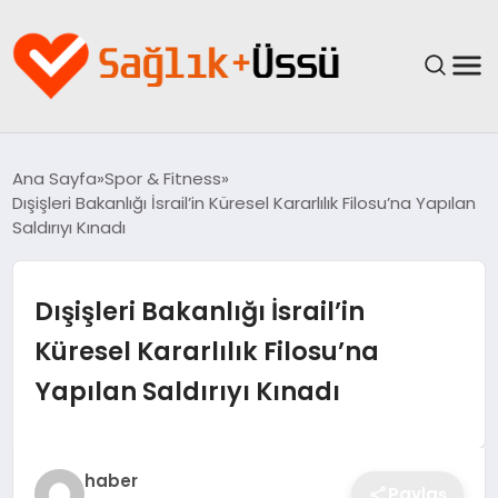
ANASAYFA
Ana Sayfa
Spor & Fitness
Dışişleri Bakanlığı İsrail’in Küresel Kararlılık Filosu’na Yapılan
YAŞAM
Saldırıyı Kınadı
SAĞLIK
Dışişleri Bakanlığı İsrail’in
GÜNCEL
Küresel Kararlılık Filosu’na
Yapılan Saldırıyı Kınadı
SPOR & FITNESS
BESLENME
haber
Paylaş