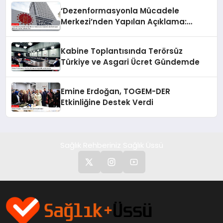
‘Dezenformasyonla Mücadele
Merkezi’nden Yapılan Açıklama:
BioNTech Aşısı Hakkında Yanıltıcı
İddialara Son
Kabine Toplantısında Terörsüz
Türkiye ve Asgari Ücret Gündemde
Emine Erdoğan, TOGEM-DER
Etkinliğine Destek Verdi
Sağlık Rehberiniz Sağlık Üssü