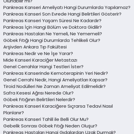
Olunabilir mi?
Pankreas Kanseri Ameliyatı Hangi Durumlarda Yapılamaz?
Pankreas Kanseri Son Evrede Hangi Belirtileri Gösterir?
Pankreas Kanseri Yaşam Süresi Ne Kadardır?
Pankreas İçin Hangi Bölüm ve Doktora Gidilir?
Pankreas Hastaları Ne Yemeli, Ne Yememeli?
Göbek Fıtığı Hangi Durumlarda Tehlikeli Olur?
Arşivden Ankara Tıp Fakültesi
Pankreas Nedir ve Ne İşe Yarar?
Mide Kanseri Karaciğer Metastazı
Genel Cerrahlar Hangi Testleri İster?
Pankreas Kanserinde Kemoterapinin Yeri Nedir?
Genel Cerrahi Nedir, Hangi Ameliyatları Kapsar?
Tiroid Nodülleri Ne Zaman Ameliyat Edilmelidir?
Safra Kesesi Ağrısı Nerede Olur?
Göbek Fıtığının Belirtileri Nelerdir?
Pankreas Kanseri Karaciğere Sıçrarsa Tedavi Nasıl
Planlanır?
Pankreas Kanseri Tahlil ile Belli Olur Mu?
Gebelik Sonrası Göbek Fıtığı Neden Oluşur?
Pankreas Hastaları Hangi Gıdalardan Uzak Durmalı?