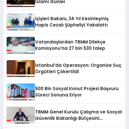
İslami Günler
İçişleri Bakanı, 34 Yıl Kesinleşmiş
Hapis Cezalı Şüpheliyi Yakalattı
Vatandaşlardan TBMM Dilekçe
Komisyonu’na 27 bin 530 talep
İstanbul’da Operasyon: Organize Suç
Örgütleri Çökertildi
500 Bin Sosyal Konut Projesi Başvuru
Süreci Sonuna Eriyor
TBMM Genel Kurulu Çalışma ve Sosyal
Güvenlik Bakanlığı Bütçesini
Görüşüyor