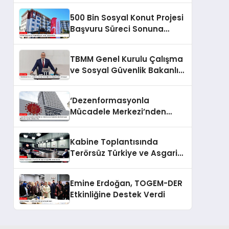
500 Bin Sosyal Konut Projesi
Başvuru Süreci Sonuna
Eriyor
TBMM Genel Kurulu Çalışma
ve Sosyal Güvenlik Bakanlığı
Bütçesini Görüşüyor
‘Dezenformasyonla
Mücadele Merkezi’nden
Yapılan Açıklama: BioNTech
Aşısı Hakkında Yanıltıcı
Kabine Toplantısında
İddialara Son
Terörsüz Türkiye ve Asgari
Ücret Gündemde
Emine Erdoğan, TOGEM-DER
Etkinliğine Destek Verdi