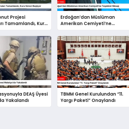
onut Projesi
Erdoğan’dan Müslüman
arı Tamamlandı, Kura
Amerikan Cemiyeti’ne
şlıyor
Teşekkür Mesajı
asyonuyla DEAŞ Üyesi
TBMM Genel Kurulundan “11.
da Yakalandı
Yargı Paketi” Onaylandı