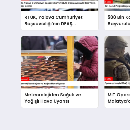
RTÜK, Yalova Cumhuriyet
500 Bin K
Başsavcılığı’nın DEAŞ
Başvurul
Operasyonuyla İlgili Yayın
Süreci Ba
Yasağı Getirdi
Meteorolojiden Soğuk ve
MİT Oper
Yağışlı Hava Uyarısı
Malatya’