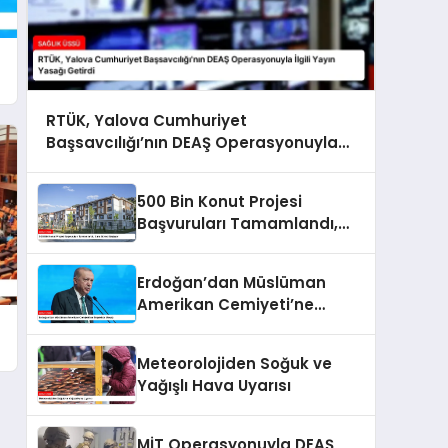
RTÜK, Yalova Cumhuriyet
Başsavcılığı’nın DEAŞ Operasyonuyla
İlgili Yayın Yasağı Getirdi
500 Bin Konut Projesi
Başvuruları Tamamlandı,
Kura Süreci Başlıyor
Erdoğan’dan Müslüman
Amerikan Cemiyeti’ne
Teşekkür Mesajı
Meteorolojiden Soğuk ve
Yağışlı Hava Uyarısı
MİT Operasyonuyla DEAŞ