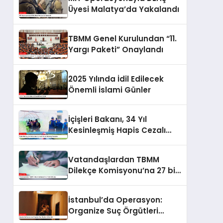
Üyesi Malatya’da Yakalandı
TBMM Genel Kurulundan “11.
Yargı Paketi” Onaylandı
2025 Yılında İdil Edilecek
Önemli İslami Günler
İçişleri Bakanı, 34 Yıl
Kesinleşmiş Hapis Cezalı
Şüpheliyi Yakalattı
Vatandaşlardan TBMM
Dilekçe Komisyonu’na 27 bin
530 talep
İstanbul’da Operasyon:
Organize Suç Örgütleri
Çökertildi