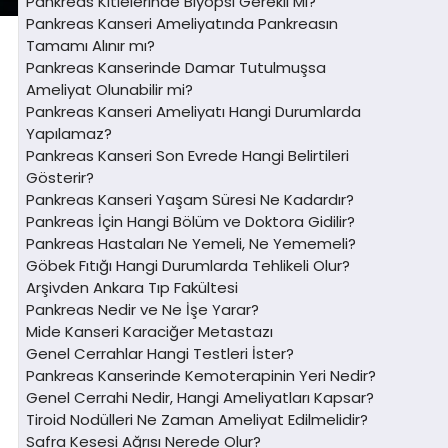
Pankreas Kitlelerinde Biyopsi Gerekli Mi?
Pankreas Kanseri Ameliyatında Pankreasın
Tamamı Alınır mı?
Pankreas Kanserinde Damar Tutulmuşsa
Ameliyat Olunabilir mi?
Pankreas Kanseri Ameliyatı Hangi Durumlarda
Yapılamaz?
Pankreas Kanseri Son Evrede Hangi Belirtileri
Gösterir?
Pankreas Kanseri Yaşam Süresi Ne Kadardır?
Pankreas İçin Hangi Bölüm ve Doktora Gidilir?
Pankreas Hastaları Ne Yemeli, Ne Yememeli?
Göbek Fıtığı Hangi Durumlarda Tehlikeli Olur?
Arşivden Ankara Tıp Fakültesi
Pankreas Nedir ve Ne İşe Yarar?
Mide Kanseri Karaciğer Metastazı
Genel Cerrahlar Hangi Testleri İster?
Pankreas Kanserinde Kemoterapinin Yeri Nedir?
Genel Cerrahi Nedir, Hangi Ameliyatları Kapsar?
Tiroid Nodülleri Ne Zaman Ameliyat Edilmelidir?
Safra Kesesi Ağrısı Nerede Olur?