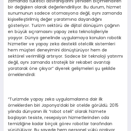
zamanda tüketici davranışlarını yeniden biçimlendiren
bir değişken olarak değerlendiriliyor. Bu durum, hizmet
sunumunun sadece otomasyona değil, aynı zamanda
kişiselleştirilmiş değer yaratımına dayandığını
gösteriyor. Turizm sektörü de dijital dönüşüm çağının
en büyük sıçramasını yapay zeka teknolojileriyle
yaşıyor. Dünya genelinde uygulamaya konulan robotik
hizmetler ve yapay zeka destekli otelcilik sistemleri
hem müşteri deneyimini dönüştürüyor hem de
sektörel verimliliği artırıyor. Sadece bir teknoloji yatırımı
değil, aynı zamanda stratejik bir rekabet avantajı
yaratarak öne çıkıyor” diyerek gelişmeleri şu şekilde
örneklendirdi:
“Turizmde yapay zeka uygulamalarına dair ilk
örneklerden biri Japonya’daki bir otelde görüldü. 2015
yılında dünyanın ilk “robot oteli” olarak hizmete
başlayan tesiste, resepsiyon hizmetlerinden oda
temizliğine kadar birçok görev robotlar tarafından
yürütülüyor. Bu sayede hem personel yükü azalıyor