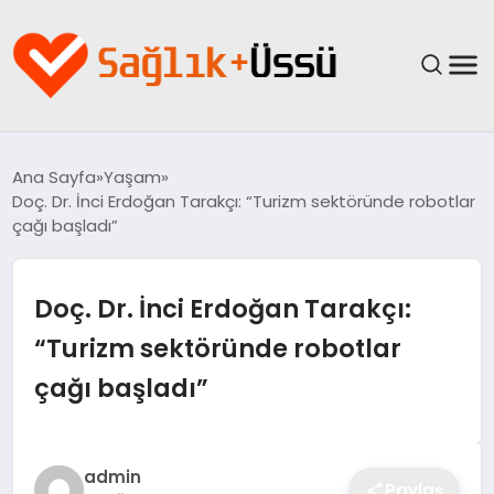
ANASAYFA
Ana Sayfa
Yaşam
Doç. Dr. İnci Erdoğan Tarakçı: “Turizm sektöründe robotlar
YAŞAM
çağı başladı”
SAĞLIK
Doç. Dr. İnci Erdoğan Tarakçı:
GÜNCEL
“Turizm sektöründe robotlar
çağı başladı”
SPOR & FITNESS
BESLENME
admin
Paylaş