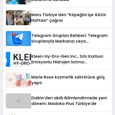
Mars Türkiye’den “Köpeğini İşe Götür
Haftası” çağrısı
Telegram Grupları Rehberi: Telegram
Gruplarıyla Markanızı veya
Topluluğunuzu Tanıtın
Kleen-Hy-Dro-Gen Inc., Sıfır Karbon
Emisyonlu Hidrojen Isıtma
Teknolojisinde ISO ve TSSA
Düzenleyici Onaylarını Aldı
Marie Rose kozmetik sektörüne giriş
yaptı
Daikin’den akıllı iklimlendirmede yeni
dönem: Madoka Plus Türkiye’de