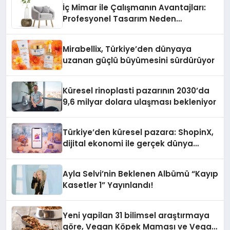
İç Mimar ile Çalışmanın Avantajları:
Profesyonel Tasarım Neden
Önemlidir?
Mirabellix, Türkiye’den dünyaya
uzanan güçlü büyümesini sürdürüyor
Küresel rinoplasti pazarının 2030’da
9,6 milyar dolara ulaşması bekleniyor
Türkiye’den küresel pazara: ShopinX,
dijital ekonomi ile gerçek dünya
alışverişini bir araya getirmeyi
hedefliyor
Ayla Selvi’nin Beklenen Albümü “Kayıp
Kasetler 1” Yayınlandı!
Yeni yapilan 31 bilimsel araştırmaya
göre, Vegan Köpek Maması ve Vegan