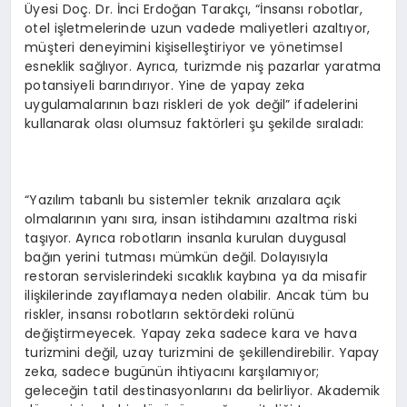
Üyesi Doç. Dr. İnci Erdoğan Tarakçı, “İnsansı robotlar,
otel işletmelerinde uzun vadede maliyetleri azaltıyor,
müşteri deneyimini kişiselleştiriyor ve yönetimsel
esneklik sağlıyor. Ayrıca, turizmde niş pazarlar yaratma
potansiyeli barındırıyor. Yine de yapay zeka
uygulamalarının bazı riskleri de yok değil” ifadelerini
kullanarak olası olumsuz faktörleri şu şekilde sıraladı:
“Yazılım tabanlı bu sistemler teknik arızalara açık
olmalarının yanı sıra, insan istihdamını azaltma riski
taşıyor. Ayrıca robotların insanla kurulan duygusal
bağın yerini tutması mümkün değil. Dolayısıyla
restoran servislerindeki sıcaklık kaybına ya da misafir
ilişkilerinde zayıflamaya neden olabilir. Ancak tüm bu
riskler, insansı robotların sektördeki rolünü
değiştirmeyecek. Yapay zeka sadece kara ve hava
turizmini değil, uzay turizmini de şekillendirebilir. Yapay
zeka, sadece bugünün ihtiyacını karşılamıyor;
geleceğin tatil destinasyonlarını da belirliyor. Akademik