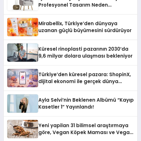
Profesyonel Tasarım Neden
Önemlidir?
Mirabellix, Türkiye’den dünyaya
uzanan güçlü büyümesini sürdürüyor
Küresel rinoplasti pazarının 2030’da
9,6 milyar dolara ulaşması bekleniyor
Türkiye’den küresel pazara: ShopinX,
dijital ekonomi ile gerçek dünya
alışverişini bir araya getirmeyi
hedefliyor
Ayla Selvi’nin Beklenen Albümü “Kayıp
Kasetler 1” Yayınlandı!
Yeni yapilan 31 bilimsel araştırmaya
göre, Vegan Köpek Maması ve Vegan
Kedi Mamasının İyi Sindirildiğini