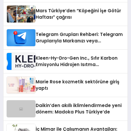
Mars Türkiye’den “Köpeğini İşe Götür
Haftası” çağrısı
Telegram Grupları Rehberi: Telegram
Gruplarıyla Markanızı veya
Topluluğunuzu Tanıtın
Kleen-Hy-Dro-Gen Inc., Sıfır Karbon
Emisyonlu Hidrojen Isıtma
Teknolojisinde ISO ve TSSA
Düzenleyici Onaylarını Aldı
Marie Rose kozmetik sektörüne giriş
yaptı
Daikin’den akıllı iklimlendirmede yeni
dönem: Madoka Plus Türkiye’de
İç Mimar ile Çalışmanın Avantajları: