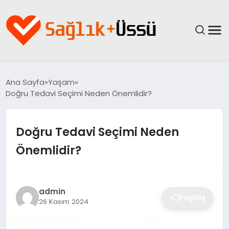
ANASAYFA
Ana Sayfa
Yaşam
Doğru Tedavi Seçimi Neden Önemlidir?
YAŞAM
SAĞLIK
Doğru Tedavi Seçimi Neden
Önemlidir?
GÜNCEL
SPOR & FITNESS
admin
Paylaş
26 Kasım 2024
BESLENME