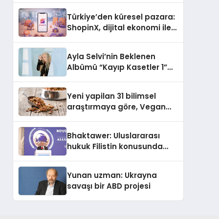
Türkiye’den küresel pazara:
ShopinX, dijital ekonomi ile
gerçek dünya alışverişini bir
araya getirmeyi hedefliyor
Ayla Selvi’nin Beklenen
Albümü “Kayıp Kasetler 1”
Yayınlandı!
Yeni yapilan 31 bilimsel
araştırmaya göre, Vegan
Köpek Maması ve Vegan
Kedi Mamasının İyi
Bhaktawer: Uluslararası
Sindirildiğini Ortaya Koydu
hukuk Filistin konusunda
çifte standart uyguluyor
Yunan uzman: Ukrayna
savaşı bir ABD projesi