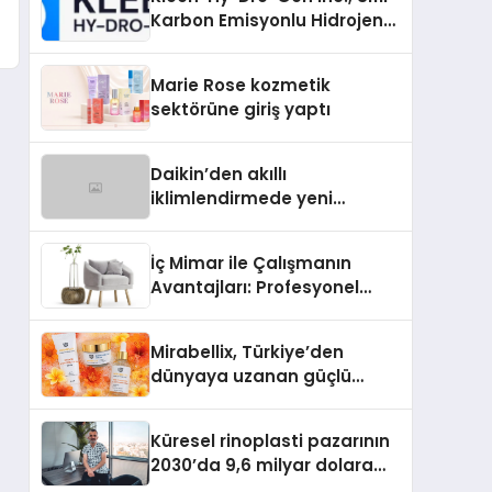
Karbon Emisyonlu Hidrojen
Isıtma Teknolojisinde ISO ve
TSSA Düzenleyici Onaylarını
Marie Rose kozmetik
Aldı
sektörüne giriş yaptı
Daikin’den akıllı
iklimlendirmede yeni
dönem: Madoka Plus
Türkiye’de
İç Mimar ile Çalışmanın
Avantajları: Profesyonel
Tasarım Neden Önemlidir?
Mirabellix, Türkiye’den
dünyaya uzanan güçlü
büyümesini sürdürüyor
Küresel rinoplasti pazarının
2030’da 9,6 milyar dolara
ulaşması bekleniyor