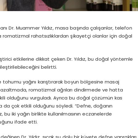
nı Dr. Muammer Yıldız, masa başında çalışanlar, telefon
 romatizmal rahatsızlıklardan şikayetçi olanlar için doğal
irici etkilerine dikkat çeken Dr. Yıldız, bu doğal yöntemle
leştirilebileceğini belirtti.
e tohumu yağını karıştırarak boyun bölgesine masaj
i azaltmada, romatizmal ağrıları dindirmede ve hatta
ili olduğunu vurguladı. Ayrıca bu doğal çözümün kas
larda da çok etkili olduğunu söyledi. “Defne, doğanın
, bu iki yağın birlikte kullanılmasının eczanelerde
uğunu ifade etti.
değinen Dr. Yıldız, sıcak su dolu bir küvete defne yaprakları