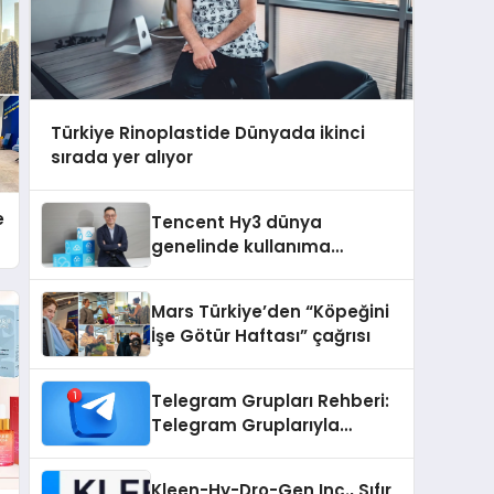
Türkiye Rinoplastide Dünyada ikinci
sırada yer alıyor
e
Tencent Hy3 dünya
genelinde kullanıma
sunuldu
Mars Türkiye’den “Köpeğini
İşe Götür Haftası” çağrısı
Telegram Grupları Rehberi:
Telegram Gruplarıyla
Markanızı veya
Topluluğunuzu Tanıtın
Kleen-Hy-Dro-Gen Inc., Sıfır