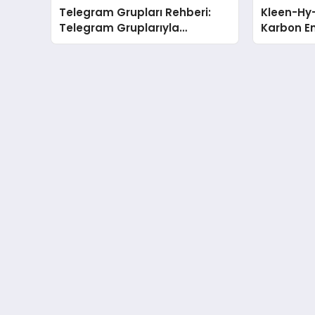
Telegram Grupları Rehberi:
Kleen-Hy-
Telegram Gruplarıyla
Karbon Em
Markanızı veya Topluluğunuzu
Isıtma Te
Tanıtın
TSSA Düze
Aldı