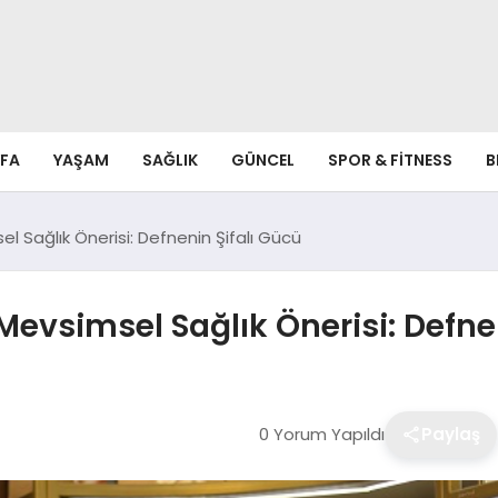
FA
YAŞAM
SAĞLIK
GÜNCEL
SPOR & FITNESS
B
l Sağlık Önerisi: Defnenin Şifalı Gücü
evsimsel Sağlık Önerisi: Defne
0 Yorum Yapıldı
Paylaş