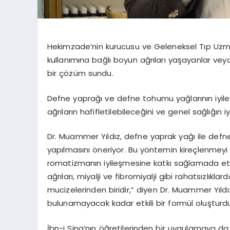
Hekimzade’nin kurucusu ve Geleneksel Tıp Uzma
kullanımına bağlı boyun ağrıları yaşayanlar veya
bir çözüm sundu.
Defne yaprağı ve defne tohumu yağlarının iyileşt
ağrıların hafifletilebileceğini ve genel sağlığın iyi
Dr. Muammer Yıldız, defne yaprak yağı ile defn
yapılmasını öneriyor. Bu yöntemin kireçlenmey
romatizmanın iyileşmesine katkı sağlamada etk
ağrıları, miyalji ve fibromiyalji gibi rahatsızlık
mucizelerinden biridir,” diyen Dr. Muammer Yıldız
bulunamayacak kadar etkili bir formül oluşturd
İbn-i Sina’nın öğretilerinden bir uygulamaya da 