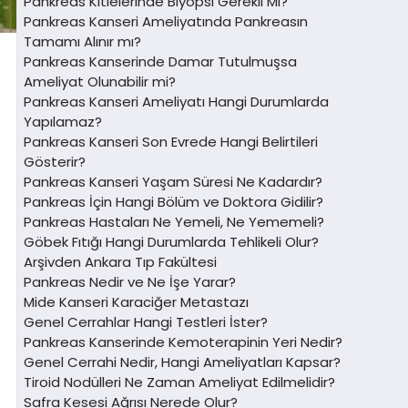
Pankreas Kitlelerinde Biyopsi Gerekli Mi?
Pankreas Kanseri Ameliyatında Pankreasın
Tamamı Alınır mı?
Pankreas Kanserinde Damar Tutulmuşsa
Ameliyat Olunabilir mi?
Pankreas Kanseri Ameliyatı Hangi Durumlarda
Yapılamaz?
Pankreas Kanseri Son Evrede Hangi Belirtileri
Gösterir?
Pankreas Kanseri Yaşam Süresi Ne Kadardır?
Pankreas İçin Hangi Bölüm ve Doktora Gidilir?
Pankreas Hastaları Ne Yemeli, Ne Yememeli?
Göbek Fıtığı Hangi Durumlarda Tehlikeli Olur?
Arşivden Ankara Tıp Fakültesi
Pankreas Nedir ve Ne İşe Yarar?
Mide Kanseri Karaciğer Metastazı
Genel Cerrahlar Hangi Testleri İster?
Pankreas Kanserinde Kemoterapinin Yeri Nedir?
Genel Cerrahi Nedir, Hangi Ameliyatları Kapsar?
Tiroid Nodülleri Ne Zaman Ameliyat Edilmelidir?
Safra Kesesi Ağrısı Nerede Olur?