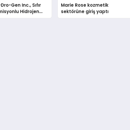
Dro-Gen Inc., Sıfır
Marie Rose kozmetik
isyonlu Hidrojen
sektörüne giriş yaptı
knolojisinde ISO ve
nleyici Onaylarını