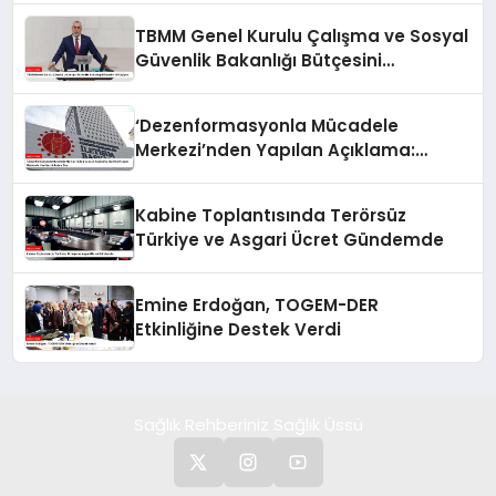
TBMM Genel Kurulu Çalışma ve Sosyal
Güvenlik Bakanlığı Bütçesini
Görüşüyor
‘Dezenformasyonla Mücadele
Merkezi’nden Yapılan Açıklama:
BioNTech Aşısı Hakkında Yanıltıcı
İddialara Son
Kabine Toplantısında Terörsüz
Türkiye ve Asgari Ücret Gündemde
Emine Erdoğan, TOGEM-DER
Etkinliğine Destek Verdi
Sağlık Rehberiniz Sağlık Üssü