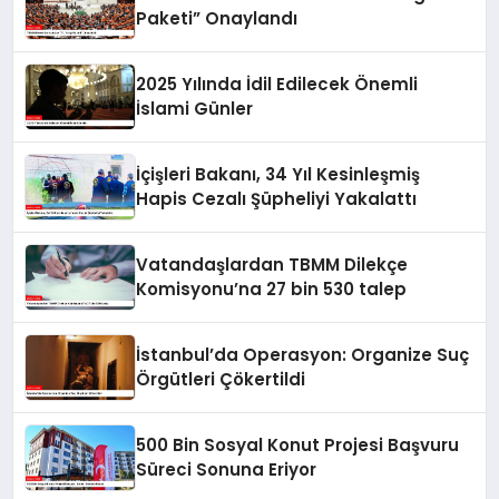
Paketi” Onaylandı
2025 Yılında İdil Edilecek Önemli
İslami Günler
İçişleri Bakanı, 34 Yıl Kesinleşmiş
Hapis Cezalı Şüpheliyi Yakalattı
Vatandaşlardan TBMM Dilekçe
Komisyonu’na 27 bin 530 talep
İstanbul’da Operasyon: Organize Suç
Örgütleri Çökertildi
500 Bin Sosyal Konut Projesi Başvuru
Süreci Sonuna Eriyor