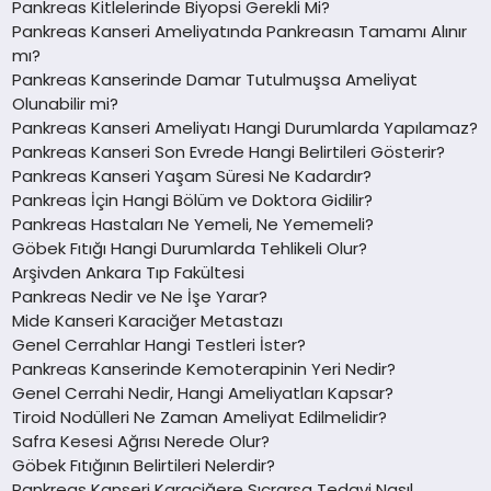
Pankreas Kitlelerinde Biyopsi Gerekli Mi?
Pankreas Kanseri Ameliyatında Pankreasın Tamamı Alınır
mı?
Pankreas Kanserinde Damar Tutulmuşsa Ameliyat
Olunabilir mi?
Pankreas Kanseri Ameliyatı Hangi Durumlarda Yapılamaz?
Pankreas Kanseri Son Evrede Hangi Belirtileri Gösterir?
Pankreas Kanseri Yaşam Süresi Ne Kadardır?
Pankreas İçin Hangi Bölüm ve Doktora Gidilir?
Pankreas Hastaları Ne Yemeli, Ne Yememeli?
Göbek Fıtığı Hangi Durumlarda Tehlikeli Olur?
Arşivden Ankara Tıp Fakültesi
Pankreas Nedir ve Ne İşe Yarar?
Mide Kanseri Karaciğer Metastazı
Genel Cerrahlar Hangi Testleri İster?
Pankreas Kanserinde Kemoterapinin Yeri Nedir?
Genel Cerrahi Nedir, Hangi Ameliyatları Kapsar?
Tiroid Nodülleri Ne Zaman Ameliyat Edilmelidir?
Safra Kesesi Ağrısı Nerede Olur?
Göbek Fıtığının Belirtileri Nelerdir?
Pankreas Kanseri Karaciğere Sıçrarsa Tedavi Nasıl