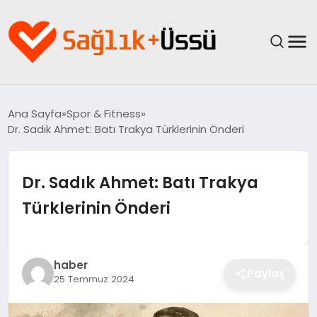
ANASAYFA
Ana Sayfa
Spor & Fitness
Dr. Sadık Ahmet: Batı Trakya Türklerinin Önderi
YAŞAM
SAĞLIK
Dr. Sadık Ahmet: Batı Trakya
Türklerinin Önderi
GÜNCEL
SPOR & FITNESS
haber
Paylaş
25 Temmuz 2024
BESLENME