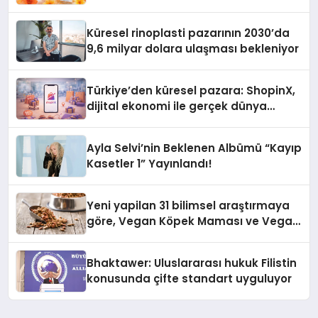
Küresel rinoplasti pazarının 2030’da
9,6 milyar dolara ulaşması bekleniyor
Türkiye’den küresel pazara: ShopinX,
dijital ekonomi ile gerçek dünya
alışverişini bir araya getirmeyi
hedefliyor
Ayla Selvi’nin Beklenen Albümü “Kayıp
Kasetler 1” Yayınlandı!
Yeni yapilan 31 bilimsel araştırmaya
göre, Vegan Köpek Maması ve Vegan
Kedi Mamasının İyi Sindirildiğini
Ortaya Koydu
Bhaktawer: Uluslararası hukuk Filistin
konusunda çifte standart uyguluyor