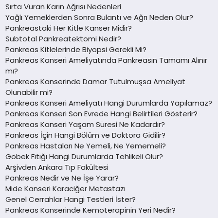
Sırta Vuran Karın Ağrısı Nedenleri
Yağlı Yemeklerden Sonra Bulantı ve Ağrı Neden Olur?
Pankreastaki Her Kitle Kanser Midir?
Subtotal Pankreatektomi Nedir?
Pankreas Kitlelerinde Biyopsi Gerekli Mi?
Pankreas Kanseri Ameliyatında Pankreasın Tamamı Alınır
mı?
Pankreas Kanserinde Damar Tutulmuşsa Ameliyat
Olunabilir mi?
Pankreas Kanseri Ameliyatı Hangi Durumlarda Yapılamaz?
Pankreas Kanseri Son Evrede Hangi Belirtileri Gösterir?
Pankreas Kanseri Yaşam Süresi Ne Kadardır?
Pankreas İçin Hangi Bölüm ve Doktora Gidilir?
Pankreas Hastaları Ne Yemeli, Ne Yememeli?
Göbek Fıtığı Hangi Durumlarda Tehlikeli Olur?
Arşivden Ankara Tıp Fakültesi
Pankreas Nedir ve Ne İşe Yarar?
Mide Kanseri Karaciğer Metastazı
Genel Cerrahlar Hangi Testleri İster?
Pankreas Kanserinde Kemoterapinin Yeri Nedir?