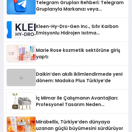
Telegram Grupları Rehberi: Telegram
Gruplarıyla Markanızı veya
Topluluğunuzu Tanıtın
Kleen-Hy-Dro-Gen Inc., Sıfır Karbon
Emisyonlu Hidrojen Isıtma
Teknolojisinde ISO ve TSSA
Düzenleyici Onaylarını Aldı
Marie Rose kozmetik sektörüne giriş
yaptı
Daikin’den akıllı iklimlendirmede yeni
dönem: Madoka Plus Türkiye’de
İç Mimar ile Çalışmanın Avantajları:
Profesyonel Tasarım Neden
Önemlidir?
Mirabellix, Türkiye’den dünyaya
uzanan güçlü büyümesini sürdürüyor