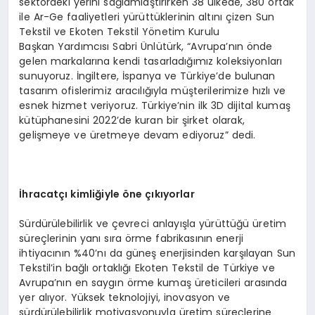
sektördeki yerini sağlamlaştırırken 38 ülkede, 380 ortak
ile Ar-Ge faaliyetleri yürüttüklerinin altını çizen Sun
Tekstil ve Ekoten Tekstil Yönetim Kurulu
Başkan Yardımcısı Sabri Ünlütürk, “Avrupa’nın önde
gelen markalarına kendi tasarladığımız koleksiyonları
sunuyoruz. İngiltere, İspanya ve Türkiye’de bulunan
tasarım ofislerimiz aracılığıyla müşterilerimize hızlı ve
esnek hizmet veriyoruz. Türkiye’nin ilk 3D dijital kumaş
kütüphanesini 2022’de kuran bir şirket olarak,
gelişmeye ve üretmeye devam ediyoruz” dedi.
İhracatçı kimliğiyle öne çıkıyorlar
Sürdürülebilirlik ve çevreci anlayışla yürüttüğü üretim
süreçlerinin yanı sıra örme fabrikasının enerji
ihtiyacının %40’nı da güneş enerjisinden karşılayan Sun
Tekstil’in bağlı ortaklığı Ekoten Tekstil de Türkiye ve
Avrupa’nın en saygın örme kumaş üreticileri arasında
yer alıyor. Yüksek teknolojiyi, inovasyon ve
sürdürülebilirlik motivasyonuyla üretim süreçlerine