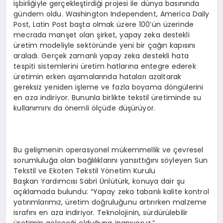
işbirliğiyle gerçekleştirdiği projesi ile dünya basınında
gündem oldu. Washington Independent, America Daily
Post, Latin Post başta olmak üzere 100’ün üzerinde
mecrada manşet olan şirket, yapay zeka destekli
üretim modeliyle sektöründe yeni bir çağın kapısını
araladı. Gerçek zamanlı yapay zeka destekli hata
tespiti sistemlerini üretim hatlarına entegre ederek
üretimin erken aşamalarında hataları azaltarak
gereksiz yeniden işleme ve fazla boyama döngülerini
en aza indiriyor. Bununla birlikte tekstil üretiminde su
kullanımını da önemli ölçüde düşürüyor.
Bu gelişmenin operasyonel mükemmellik ve çevresel
sorumluluğa olan bağlılıklarını yansıttığını söyleyen Sun
Tekstil ve Ekoten Tekstil Yönetim Kurulu
Başkan Yardımcısı Sabri Ünlütürk, konuya dair şu
açıklamada bulundu: “Yapay zeka tabanlı kalite kontrol
yatırımlarımız, üretim doğruluğunu artırırken malzeme
israfını en aza indiriyor. Teknolojinin, sürdürülebilir
üretimin geleceği olduğuna inanıyoruz.”