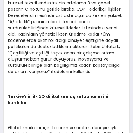
küresel tekstil endüstrisinin ortalama B ve genel
pazarın C notunu geride bıraktı. CDP Tedarikçi İlişkileri
Derecelendirmesi’nde üst üste üçüncü kez en yüksek
“A/Liderlik” puanını alarak tedarik zinciri
sürdürülebilirliğinde küresel liderler listesindeki yerini
aldı. Kadınların yöneticilikten üretime kadar tüm
kademelerde aktif rol aldığı cinsiyet eşitliğine dayalı
politikaları da desteklediklerini aktaran Sabri Ünlütürk,
“Çeşitliliği ve eşitliği teşvik eden bir çalışma ortamı
oluşturmaktan gurur duyuyoruz. İnovasyona ve
sürdürülebilirliğe olan bağlılığımız kadar, kapsayıcılığa
da önem veriyoruz” ifadelerini kullandı.
Türkiye
’
nin
ilk 3D dijital kumaş kütüphanesini
kurdular
Global markalar için tasarım ve üretim deneyimiyle