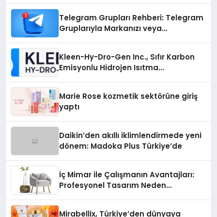
Telegram Grupları Rehberi: Telegram
Gruplarıyla Markanızı veya
Topluluğunuzu Tanıtın
Kleen-Hy-Dro-Gen Inc., Sıfır Karbon
Emisyonlu Hidrojen Isıtma
Teknolojisinde ISO ve TSSA
Düzenleyici Onaylarını Aldı
Marie Rose kozmetik sektörüne giriş
yaptı
Daikin’den akıllı iklimlendirmede yeni
dönem: Madoka Plus Türkiye’de
İç Mimar ile Çalışmanın Avantajları:
Profesyonel Tasarım Neden
Önemlidir?
Mirabellix, Türkiye’den dünyaya