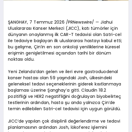
ŞANGHAY, 7 Temmuz 2026 /PRNewswire/ — Jiahui
Uluslararası Kanser Merkezi (JICC), katı tümörler için
dünyanın onaylanmış ilk CAR-T tedavisi olan Satri-cel
ile tedaviye başlayan ilk uluslararası hastayı kabul etti;
bu gelişme, Çin’in en son onkoloji yeniliklerine küresel
erişimin genişletilmesi açısından tarihi bir dönüm
noktası oldu.
Yeni Zelanda’dan gelen ve ileri evre gastroduodenal
kanser hastası olan 59 yaşındaki Josh, ülkesindeki
geleneksel tedavi seçeneklerinin giderek kısıtlanmaya
başlaması üzerine Şanghay’a gitti. Claudin 18.2
pozitifliği ve HER2 negatifliğini doğrulayan biyobelirteç
testlerinin ardından, hasta şu anda yalnızca Çin’de
temin edilebilen Satri-cel tedavisi için uygun görüldü.
JICC’de yapılan çok disiplinli değerlendirme ve tedavi
planlamasının ardından Josh, lökoferez işlemini