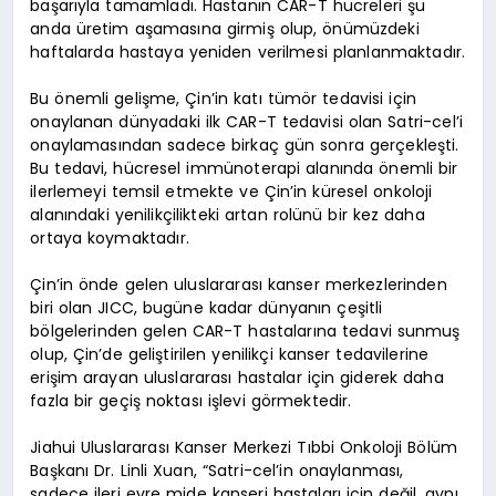
başarıyla tamamladı. Hastanın CAR-T hücreleri şu
anda üretim aşamasına girmiş olup, önümüzdeki
haftalarda hastaya yeniden verilmesi planlanmaktadır.
Bu önemli gelişme, Çin’in katı tümör tedavisi için
onaylanan dünyadaki ilk CAR-T tedavisi olan Satri-cel’i
onaylamasından sadece birkaç gün sonra gerçekleşti.
Bu tedavi, hücresel immünoterapi alanında önemli bir
ilerlemeyi temsil etmekte ve Çin’in küresel onkoloji
alanındaki yenilikçilikteki artan rolünü bir kez daha
ortaya koymaktadır.
Çin’in önde gelen uluslararası kanser merkezlerinden
biri olan JICC, bugüne kadar dünyanın çeşitli
bölgelerinden gelen CAR-T hastalarına tedavi sunmuş
olup, Çin’de geliştirilen yenilikçi kanser tedavilerine
erişim arayan uluslararası hastalar için giderek daha
fazla bir geçiş noktası işlevi görmektedir.
Jiahui Uluslararası Kanser Merkezi Tıbbi Onkoloji Bölüm
Başkanı Dr. Linli Xuan, “Satri-cel’in onaylanması,
sadece ileri evre mide kanseri hastaları için değil, aynı