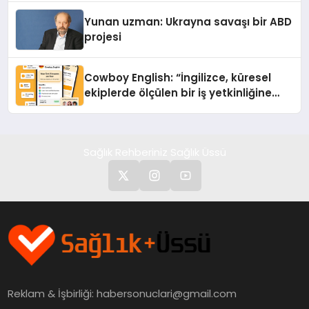
Yunan uzman: Ukrayna savaşı bir ABD
projesi
Cowboy English: “İngilizce, küresel
ekiplerde ölçülen bir iş yetkinliğine
dönüşüyor”
Sağlık Rehberiniz Sağlık Üssü
Reklam & İşbirliği:
habersonuclari@gmail.com