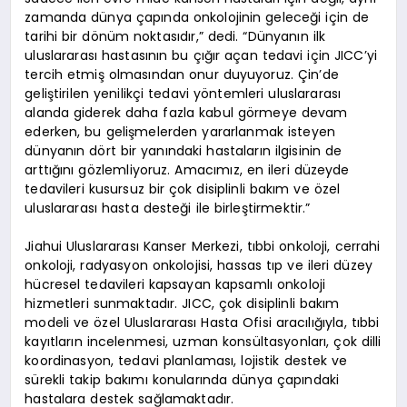
zamanda dünya çapında onkolojinin geleceği için de
tarihi bir dönüm noktasıdır,” dedi. “Dünyanın ilk
uluslararası hastasının bu çığır açan tedavi için JICC’yi
tercih etmiş olmasından onur duyuyoruz. Çin’de
geliştirilen yenilikçi tedavi yöntemleri uluslararası
alanda giderek daha fazla kabul görmeye devam
ederken, bu gelişmelerden yararlanmak isteyen
dünyanın dört bir yanındaki hastaların ilgisinin de
arttığını gözlemliyoruz. Amacımız, en ileri düzeyde
tedavileri kusursuz bir çok disiplinli bakım ve özel
uluslararası hasta desteği ile birleştirmektir.”
Jiahui Uluslararası Kanser Merkezi, tıbbi onkoloji, cerrahi
onkoloji, radyasyon onkolojisi, hassas tıp ve ileri düzey
hücresel tedavileri kapsayan kapsamlı onkoloji
hizmetleri sunmaktadır. JICC, çok disiplinli bakım
modeli ve özel Uluslararası Hasta Ofisi aracılığıyla, tıbbi
kayıtların incelenmesi, uzman konsültasyonları, çok dilli
koordinasyon, tedavi planlaması, lojistik destek ve
sürekli takip bakımı konularında dünya çapındaki
hastalara destek sağlamaktadır.