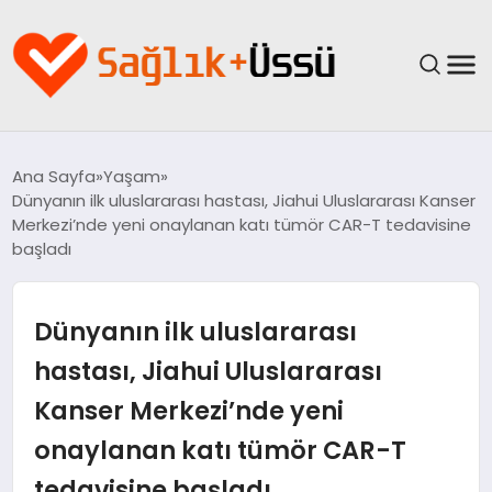
ANASAYFA
Ana Sayfa
Yaşam
Dünyanın ilk uluslararası hastası, Jiahui Uluslararası Kanser
YAŞAM
Merkezi’nde yeni onaylanan katı tümör CAR-T tedavisine
başladı
SAĞLIK
Dünyanın ilk uluslararası
GÜNCEL
hastası, Jiahui Uluslararası
SPOR & FITNESS
Kanser Merkezi’nde yeni
BESLENME
onaylanan katı tümör CAR-T
tedavisine başladı