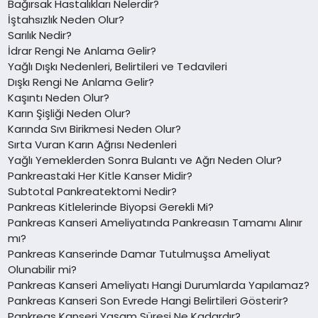
Bağırsak Hastalıkları Nelerdir?
İştahsızlık Neden Olur?
Sarılık Nedir?
İdrar Rengi Ne Anlama Gelir?
Yağlı Dışkı Nedenleri, Belirtileri ve Tedavileri
Dışkı Rengi Ne Anlama Gelir?
Kaşıntı Neden Olur?
Karın Şişliği Neden Olur?
Karında Sıvı Birikmesi Neden Olur?
Sırta Vuran Karın Ağrısı Nedenleri
Yağlı Yemeklerden Sonra Bulantı ve Ağrı Neden Olur?
Pankreastaki Her Kitle Kanser Midir?
Subtotal Pankreatektomi Nedir?
Pankreas Kitlelerinde Biyopsi Gerekli Mi?
Pankreas Kanseri Ameliyatında Pankreasın Tamamı Alınır
mı?
Pankreas Kanserinde Damar Tutulmuşsa Ameliyat
Olunabilir mi?
Pankreas Kanseri Ameliyatı Hangi Durumlarda Yapılamaz?
Pankreas Kanseri Son Evrede Hangi Belirtileri Gösterir?
Pankreas Kanseri Yaşam Süresi Ne Kadardır?