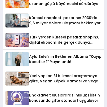
uzanan güçlü büyümesini sürdürüyor
Küresel rinoplasti pazarının 2030’da
9,6 milyar dolara ulaşması bekleniyor
Türkiye’den küresel pazara: ShopinX,
dijital ekonomi ile gerçek dünya
alışverişini bir araya getirmeyi
hedefliyor
Ayla Selvi’nin Beklenen Albümü “Kayıp
Kasetler 1” Yayınlandı!
Yeni yapilan 31 bilimsel araştırmaya
göre, Vegan Köpek Maması ve Vegan
Kedi Mamasının İyi Sindirildiğini
Ortaya Koydu
Bhaktawer: Uluslararası hukuk Filistin
konusunda çifte standart uyguluyor