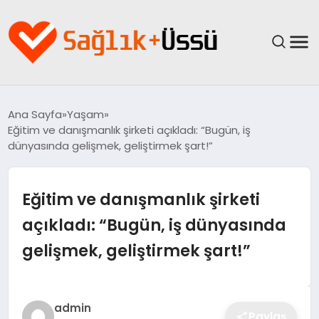
ANASAYFA
Ana Sayfa
Yaşam
Eğitim ve danışmanlık şirketi açıkladı: “Bugün, iş
YAŞAM
dünyasında gelişmek, geliştirmek şart!”
SAĞLIK
Eğitim ve danışmanlık şirketi
GÜNCEL
açıkladı: “Bugün, iş dünyasında
gelişmek, geliştirmek şart!”
SPOR & FITNESS
BESLENME
admin
Paylaş