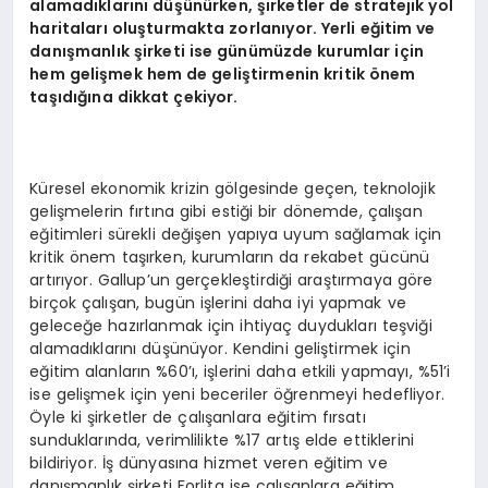
alamadıklarını düşünürken, şirketler de stratejik yol
haritaları oluşturmakta zorlanıyor. Yerli eğitim ve
danışmanlık şirketi ise günümüzde kurumlar için
hem gelişmek hem de geliştirmenin kritik önem
taşıdığına dikkat çekiyor.
Küresel ekonomik krizin gölgesinde geçen, teknolojik
gelişmelerin fırtına gibi estiği bir dönemde, çalışan
eğitimleri sürekli değişen yapıya uyum sağlamak için
kritik önem taşırken, kurumların da rekabet gücünü
artırıyor. Gallup’un gerçekleştirdiği araştırmaya göre
birçok çalışan, bugün işlerini daha iyi yapmak ve
geleceğe hazırlanmak için ihtiyaç duydukları teşviği
alamadıklarını düşünüyor. Kendini geliştirmek için
eğitim alanların %60’ı, işlerini daha etkili yapmayı, %51’i
ise gelişmek için yeni beceriler öğrenmeyi hedefliyor.
Öyle ki şirketler de çalışanlara eğitim fırsatı
sunduklarında, verimlilikte %17 artış elde ettiklerini
bildiriyor. İş dünyasına hizmet veren eğitim ve
danışmanlık şirketi Forlita ise çalışanlara eğitim