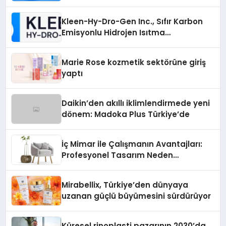
Topluluğunuzu Tanıtın
Kleen-Hy-Dro-Gen Inc., Sıfır Karbon
Emisyonlu Hidrojen Isıtma
Teknolojisinde ISO ve TSSA
Düzenleyici Onaylarını Aldı
Marie Rose kozmetik sektörüne giriş
yaptı
Daikin’den akıllı iklimlendirmede yeni
dönem: Madoka Plus Türkiye’de
İç Mimar ile Çalışmanın Avantajları:
Profesyonel Tasarım Neden
Önemlidir?
Mirabellix, Türkiye’den dünyaya
uzanan güçlü büyümesini sürdürüyor
Küresel rinoplasti pazarının 2030’da