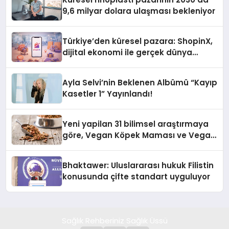
9,6 milyar dolara ulaşması bekleniyor
Türkiye’den küresel pazara: ShopinX,
dijital ekonomi ile gerçek dünya
alışverişini bir araya getirmeyi
hedefliyor
Ayla Selvi’nin Beklenen Albümü “Kayıp
Kasetler 1” Yayınlandı!
Yeni yapilan 31 bilimsel araştırmaya
göre, Vegan Köpek Maması ve Vegan
Kedi Mamasının İyi Sindirildiğini
Ortaya Koydu
Bhaktawer: Uluslararası hukuk Filistin
konusunda çifte standart uyguluyor
Sağlık Rehberiniz Sağlık Üssü