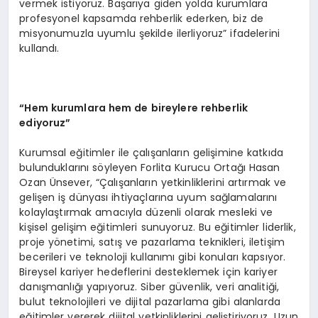
vermek istiyoruz. Başarıya giden yolda kurumlara
profesyonel kapsamda rehberlik ederken, biz de
misyonumuzla uyumlu şekilde ilerliyoruz” ifadelerini
kullandı.
“Hem kurumlara hem de bireylere rehberlik
ediyoruz”
Kurumsal eğitimler ile çalışanların gelişimine katkıda
bulunduklarını söyleyen Forlita Kurucu Ortağı Hasan
Ozan Ünsever, “Çalışanların yetkinliklerini artırmak ve
gelişen iş dünyası ihtiyaçlarına uyum sağlamalarını
kolaylaştırmak amacıyla düzenli olarak mesleki ve
kişisel gelişim eğitimleri sunuyoruz. Bu eğitimler liderlik,
proje yönetimi, satış ve pazarlama teknikleri, iletişim
becerileri ve teknoloji kullanımı gibi konuları kapsıyor.
Bireysel kariyer hedeflerini desteklemek için kariyer
danışmanlığı yapıyoruz. Siber güvenlik, veri analitiği,
bulut teknolojileri ve dijital pazarlama gibi alanlarda
eğitimler vererek dijital yetkinliklerini geliştiriyoruz. Uzun