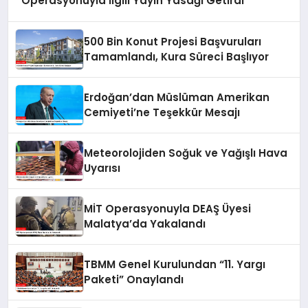
Operasyonuyla İlgili Yayın Yasağı Getirdi
500 Bin Konut Projesi Başvuruları
Tamamlandı, Kura Süreci Başlıyor
Erdoğan’dan Müslüman Amerikan
Cemiyeti’ne Teşekkür Mesajı
Meteorolojiden Soğuk ve Yağışlı Hava
Uyarısı
MİT Operasyonuyla DEAŞ Üyesi
Malatya’da Yakalandı
TBMM Genel Kurulundan “11. Yargı
Paketi” Onaylandı