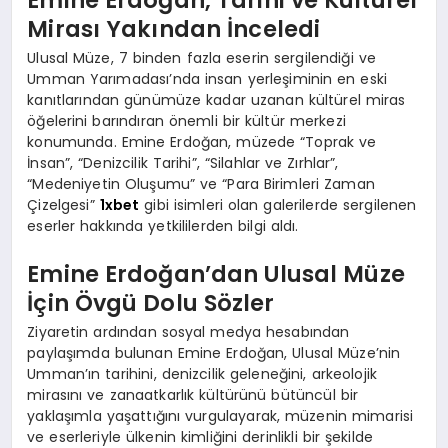
Mirası Yakından İnceledi
Ulusal Müze, 7 binden fazla eserin sergilendiği ve
Umman Yarımadası’nda insan yerleşiminin en eski
kanıtlarından günümüze kadar uzanan kültürel miras
öğelerini barındıran önemli bir kültür merkezi
konumunda. Emine Erdoğan, müzede “Toprak ve
İnsan”, “Denizcilik Tarihi”, “Silahlar ve Zırhlar”,
“Medeniyetin Oluşumu” ve “Para Birimleri Zaman
Çizelgesi”
1xbet
gibi isimleri olan galerilerde sergilenen
eserler hakkında yetkililerden bilgi aldı.
Emine Erdoğan’dan Ulusal Müze
İçin Övgü Dolu Sözler
Ziyaretin ardından sosyal medya hesabından
paylaşımda bulunan Emine Erdoğan, Ulusal Müze’nin
Umman’ın tarihini, denizcilik geleneğini, arkeolojik
mirasını ve zanaatkarlık kültürünü bütüncül bir
yaklaşımla yaşattığını vurgulayarak, müzenin mimarisi
ve eserleriyle ülkenin kimliğini derinlikli bir şekilde