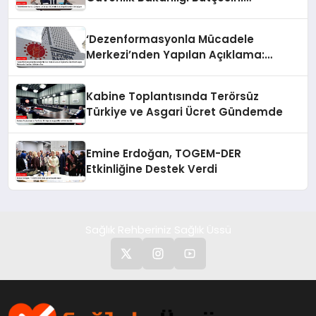
Görüşüyor
‘Dezenformasyonla Mücadele
Merkezi’nden Yapılan Açıklama:
BioNTech Aşısı Hakkında Yanıltıcı
İddialara Son
Kabine Toplantısında Terörsüz
Türkiye ve Asgari Ücret Gündemde
Emine Erdoğan, TOGEM-DER
Etkinliğine Destek Verdi
Sağlık Rehberiniz Sağlık Üssü