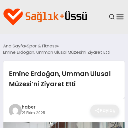
ANASAYFA
Ana Sayfa
Spor & Fitness
Emine Erdoğan, Umman Ulusal Müzesi’ni Ziyaret Etti
YAŞAM
SAĞLIK
Emine Erdoğan, Umman Ulusal
Müzesi’ni Ziyaret Etti
GÜNCEL
SPOR & FITNESS
haber
Paylaş
21 Ekim 2025
BESLENME