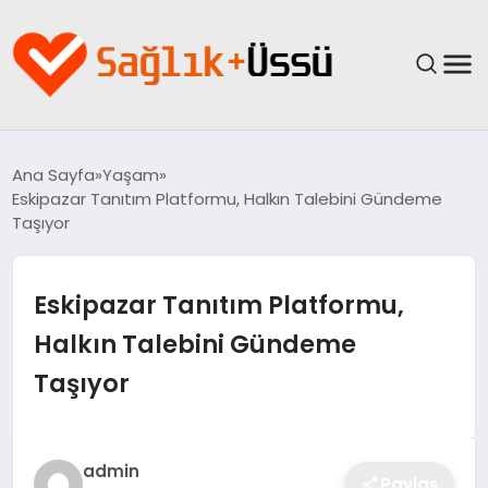
ANASAYFA
Ana Sayfa
Yaşam
Eskipazar Tanıtım Platformu, Halkın Talebini Gündeme
YAŞAM
Taşıyor
SAĞLIK
Eskipazar Tanıtım Platformu,
GÜNCEL
Halkın Talebini Gündeme
Taşıyor
SPOR & FITNESS
BESLENME
admin
Paylaş