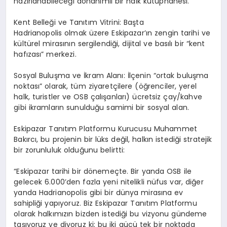
hazırlanabileceği donanımlı bir halk kütüphanesi.
Kent Belleği ve Tanıtım Vitrini:
Başta
Hadrianopolis olmak üzere Eskipazar’ın zengin tarihi ve
kültürel mirasının sergilendiği, dijital ve basılı bir “kent
hafızası” merkezi.
Sosyal Buluşma ve İkram Alanı:
İlçenin “ortak buluşma
noktası” olarak, tüm ziyaretçilere (öğrenciler, yerel
halk, turistler ve OSB çalışanları) ücretsiz çay/kahve
gibi ikramların sunulduğu samimi bir sosyal alan.
Eskipazar Tanıtım Platformu Kurucusu Muhammet
Bakırcı, bu projenin bir lüks değil, halkın istediği stratejik
bir zorunluluk olduğunu belirtti:
“Eskipazar tarihi bir dönemeçte. Bir yanda OSB ile
gelecek 6.000’den fazla yeni nitelikli nüfus var, diğer
yanda Hadrianopolis gibi bir dünya mirasına ev
sahipliği yapıyoruz. Biz Eskipazar Tanıtım Platformu
olarak
halkımızın bizden istediği bu vizyonu gündeme
taşıyoruz
ve diyoruz ki; bu iki gücü tek bir noktada