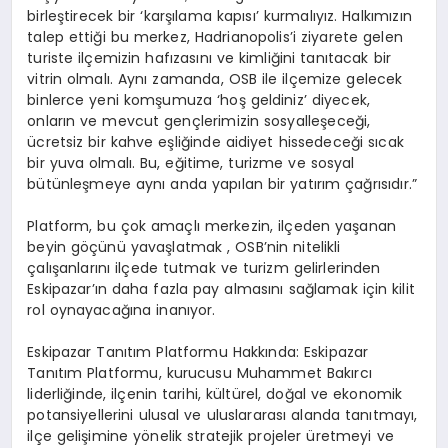
birleştirecek bir ‘karşılama kapısı’ kurmalıyız. Halkımızın
talep ettiği bu merkez, Hadrianopolis’i ziyarete gelen
turiste ilçemizin hafızasını ve kimliğini tanıtacak bir
vitrin olmalı. Aynı zamanda, OSB ile ilçemize gelecek
binlerce yeni komşumuza ‘hoş geldiniz’ diyecek,
onların ve mevcut gençlerimizin sosyalleşeceği,
ücretsiz bir kahve eşliğinde aidiyet hissedeceği sıcak
bir yuva olmalı. Bu, eğitime, turizme ve sosyal
bütünleşmeye aynı anda yapılan bir yatırım çağrısıdır.”
Platform, bu çok amaçlı merkezin, ilçeden yaşanan
beyin göçünü yavaşlatmak , OSB’nin nitelikli
çalışanlarını ilçede tutmak ve turizm gelirlerinden
Eskipazar’ın daha fazla pay almasını sağlamak için kilit
rol oynayacağına inanıyor.
Eskipazar Tanıtım Platformu Hakkında:
Eskipazar
Tanıtım Platformu, kurucusu Muhammet Bakırcı
liderliğinde, ilçenin tarihi, kültürel, doğal ve ekonomik
potansiyellerini ulusal ve uluslararası alanda tanıtmayı,
ilçe gelişimine yönelik stratejik projeler üretmeyi ve