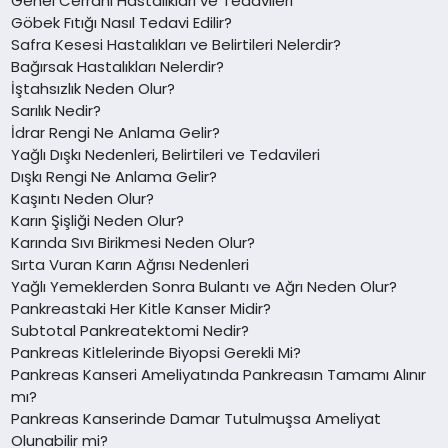
Genel Cerrahi Hastalıkları ve Tedavileri
Göbek Fıtığı Nasıl Tedavi Edilir?
Safra Kesesi Hastalıkları ve Belirtileri Nelerdir?
Bağırsak Hastalıkları Nelerdir?
İştahsızlık Neden Olur?
Sarılık Nedir?
İdrar Rengi Ne Anlama Gelir?
Yağlı Dışkı Nedenleri, Belirtileri ve Tedavileri
Dışkı Rengi Ne Anlama Gelir?
Kaşıntı Neden Olur?
Karın Şişliği Neden Olur?
Karında Sıvı Birikmesi Neden Olur?
Sırta Vuran Karın Ağrısı Nedenleri
Yağlı Yemeklerden Sonra Bulantı ve Ağrı Neden Olur?
Pankreastaki Her Kitle Kanser Midir?
Subtotal Pankreatektomi Nedir?
Pankreas Kitlelerinde Biyopsi Gerekli Mi?
Pankreas Kanseri Ameliyatında Pankreasın Tamamı Alınır
mı?
Pankreas Kanserinde Damar Tutulmuşsa Ameliyat
Olunabilir mi?