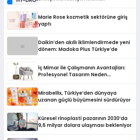
Teknolojisinde ISO ve TSSA
Düzenleyici Onaylarını Aldı
Marie Rose kozmetik sektörüne giriş
yaptı
Daikin’den akıllı iklimlendirmede yeni
dönem: Madoka Plus Türkiye’de
İç Mimar ile Çalışmanın Avantajları:
Profesyonel Tasarım Neden
Önemlidir?
Mirabellix, Türkiye’den dünyaya
uzanan güçlü büyümesini sürdürüyor
Küresel rinoplasti pazarının 2030’da
9,6 milyar dolara ulaşması bekleniyor