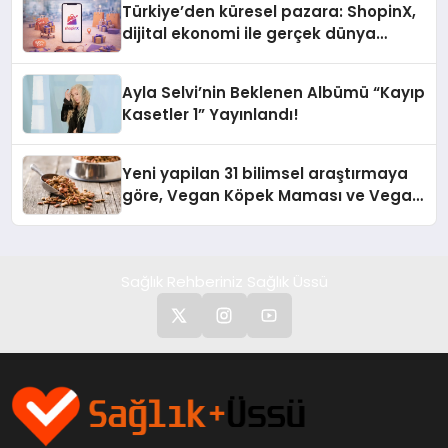
Türkiye’den küresel pazara: ShopinX,
dijital ekonomi ile gerçek dünya
alışverişini bir araya getirmeyi
hedefliyor
Ayla Selvi’nin Beklenen Albümü “Kayıp
Kasetler 1” Yayınlandı!
Yeni yapilan 31 bilimsel araştırmaya
göre, Vegan Köpek Maması ve Vegan
Kedi Mamasının İyi Sindirildiğini
Ortaya Koydu
Sağlık Rehberiniz Sağlık Üssü