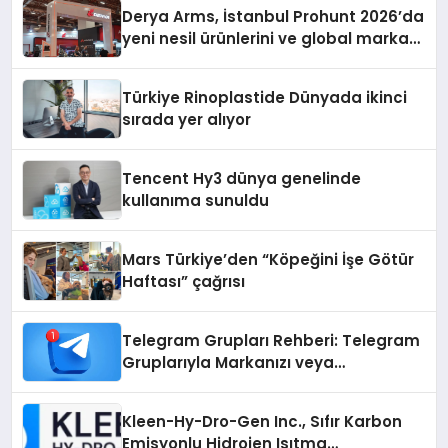
Derya Arms, İstanbul Prohunt 2026’da
yeni nesil ürünlerini ve global marka
vizyonunu sergiledi
Türkiye Rinoplastide Dünyada ikinci
sırada yer alıyor
Tencent Hy3 dünya genelinde
kullanıma sunuldu
Mars Türkiye’den “Köpeğini İşe Götür
Haftası” çağrısı
Telegram Grupları Rehberi: Telegram
Gruplarıyla Markanızı veya
Topluluğunuzu Tanıtın
Kleen-Hy-Dro-Gen Inc., Sıfır Karbon
Emisyonlu Hidrojen Isıtma