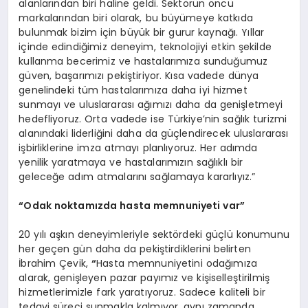
alanlarından biri haline geldi. Sektörün öncü
markalarından biri olarak, bu büyümeye katkıda
bulunmak bizim için büyük bir gurur kaynağı. Yıllar
içinde edindiğimiz deneyim, teknolojiyi etkin şekilde
kullanma becerimiz ve hastalarımıza sunduğumuz
güven, başarımızı pekiştiriyor. Kısa vadede dünya
genelindeki tüm hastalarımıza daha iyi hizmet
sunmayı ve uluslararası ağımızı daha da genişletmeyi
hedefliyoruz. Orta vadede ise Türkiye’nin sağlık turizmi
alanındaki liderliğini daha da güçlendirecek uluslararası
işbirliklerine imza atmayı planlıyoruz. Her adımda
yenilik yaratmaya ve hastalarımızın sağlıklı bir
geleceğe adım atmalarını sağlamaya kararlıyız.”
“
Odak noktam
ı
zda hasta memnuniyeti var
”
20 yılı aşkın deneyimleriyle sektördeki güçlü konumunu
her geçen gün daha da pekiştirdiklerini belirten
İbrahim Çevik,
“
Hasta memnuniyetini odağımıza
alarak, genişleyen pazar payımız ve kişiselleştirilmiş
hizmetlerimizle fark yaratıyoruz. Sadece kaliteli bir
tedavi süreci sunmakla kalmıyor, aynı zamanda