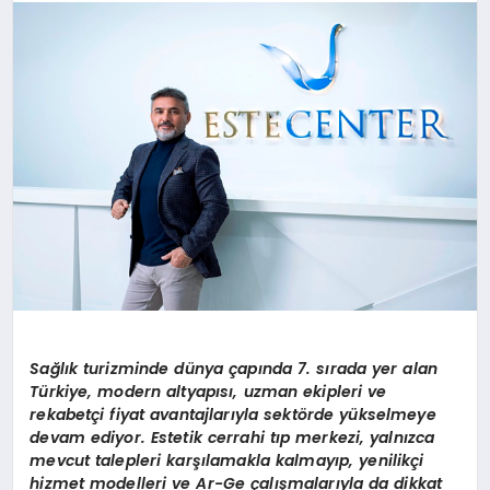
Sa
ğ
l
ı
k turizminde d
ü
nya
ç
ap
ı
nda 7. s
ı
rada yer alan
T
ü
rkiye, modern altyap
ı
s
ı
, uzman ekipleri ve
rekabet
ç
i fiyat avantajlar
ı
yla sekt
ö
rde y
ü
kselmeye
devam ediyor. Estetik cerrahi t
ı
p merkezi, yaln
ı
zca
mevcut talepleri kar
şı
lamakla kalmay
ı
p, yenilik
ç
i
hizmet modelleri ve Ar-Ge
ç
al
ış
malar
ı
yla da dikkat