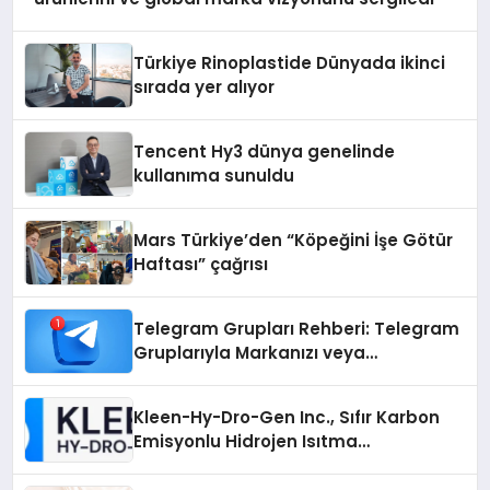
Türkiye Rinoplastide Dünyada ikinci
sırada yer alıyor
Tencent Hy3 dünya genelinde
kullanıma sunuldu
Mars Türkiye’den “Köpeğini İşe Götür
Haftası” çağrısı
Telegram Grupları Rehberi: Telegram
Gruplarıyla Markanızı veya
Topluluğunuzu Tanıtın
Kleen-Hy-Dro-Gen Inc., Sıfır Karbon
Emisyonlu Hidrojen Isıtma
Teknolojisinde ISO ve TSSA
Düzenleyici Onaylarını Aldı