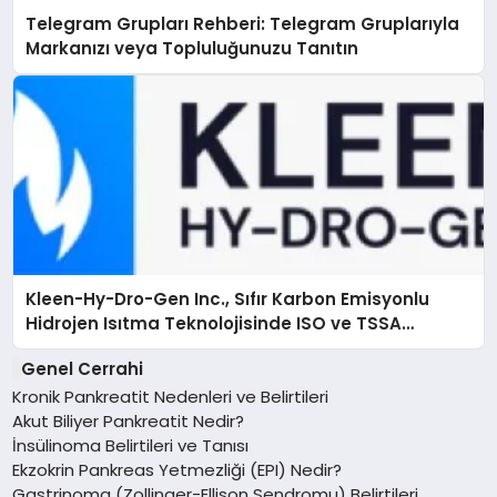
Telegram Grupları Rehberi: Telegram Gruplarıyla
Markanızı veya Topluluğunuzu Tanıtın
Kleen-Hy-Dro-Gen Inc., Sıfır Karbon Emisyonlu
Hidrojen Isıtma Teknolojisinde ISO ve TSSA
Düzenleyici Onaylarını Aldı
Genel Cerrahi
Kronik Pankreatit Nedenleri ve Belirtileri
Akut Biliyer Pankreatit Nedir?
İnsülinoma Belirtileri ve Tanısı
Ekzokrin Pankreas Yetmezliği (EPI) Nedir?
Gastrinoma (Zollinger-Ellison Sendromu) Belirtileri