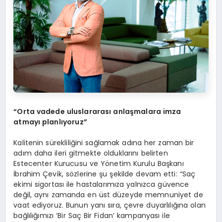
“Orta vadede uluslararas
ı
anla
ş
malara imza
atmay
ı
planl
ı
yoruz”
Kalitenin sürekliliğini sağlamak adına her zaman bir
adım daha ileri gitmekte olduklarını belirten
Estecenter Kurucusu ve Yönetim Kurulu Başkanı
İbrahim Çevik, sözlerine şu şekilde devam etti: “Saç
ekimi sigortası ile hastalarımıza yalnızca güvence
değil, aynı zamanda en üst düzeyde memnuniyet de
vaat ediyoruz. Bunun yanı sıra, çevre duyarlılığına olan
bağlılığımızı ‘Bir Saç Bir Fidan’ kampanyası ile