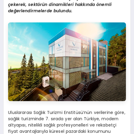
ç
ekerek, sekt
ö
r
ü
n dinamikleri hakk
ı
nda
ö
nemli
de
ğ
erlendirmelerde bulundu.
Uluslararası Sağlık Turizmi Enstitüsü’nün verilerine göre,
sağlık turizminde 7. sırada yer alan Türkiye, modern
altyapısı, nitelikli sağlık profesyonelleri ve rekabetçi
fiyat avantajlarıyla küresel pazardaki konumunu