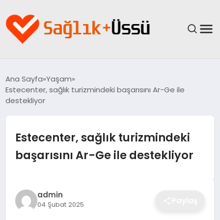
ANASAYFA
Ana Sayfa
Yaşam
Estecenter, sağlık turizmindeki başarısını Ar-Ge ile
YAŞAM
destekliyor
SAĞLIK
Estecenter, sağlık turizmindeki
GÜNCEL
başarısını Ar-Ge ile destekliyor
SPOR & FITNESS
admin
BESLENME
Paylaş
04 Şubat 2025