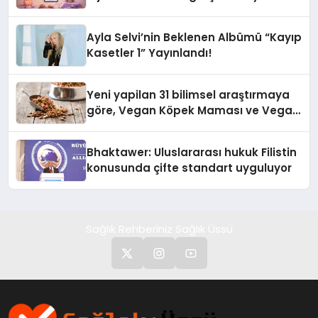
alışverişini bir araya getirmeyi
hedefliyor
Ayla Selvi’nin Beklenen Albümü “Kayıp
Kasetler 1” Yayınlandı!
Yeni yapilan 31 bilimsel araştırmaya
göre, Vegan Köpek Maması ve Vegan
Kedi Mamasının İyi Sindirildiğini
Ortaya Koydu
Bhaktawer: Uluslararası hukuk Filistin
konusunda çifte standart uyguluyor
Sağlık Rehberiniz Sağlık Üssü