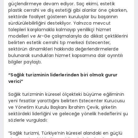
güçlendirmeye devam ediyor. Saç ekimi, estetik
plastik cerrahi ve diş estetiği gibi alanlar öne çıkarken,
sektörde faaliyet gösteren kuruluşlar bu başarının
sürdürülebilirliğini destekliyor. Yalnızca mevcut
talepleri karşılamakla kalmayıp yenilikçi hizmet
modelleri ve Ar-Ge çalışmalarıyla da dikkat çektiklerini
belirten estetik cerrahi tıp merkezi Estecenter,
sektörün dinamikleri hakkında değerlendirmelerde
bulunarak sundukları hizmet kapsamına dair ayrıntılı
bilgiler paylaştı.
“
Sa
ğ
l
ı
k turizminin liderlerinden biri olmak gurur
verici
”
Sağlık turizminin küresel ölçekteki büyüme eğiliminin
yeni fırsatlar yarattığını belirten Estecenter Kurucusu
ve Yönetim Kurulu Başkanı İbrahim Çevik, şirketin
sektördeki liderliğini ve geleceğe yönelik hedeflerini şu
sözlerle vurguladı:
“Sağlık turizmi, Türkiye’nin küresel alandaki en güçlü