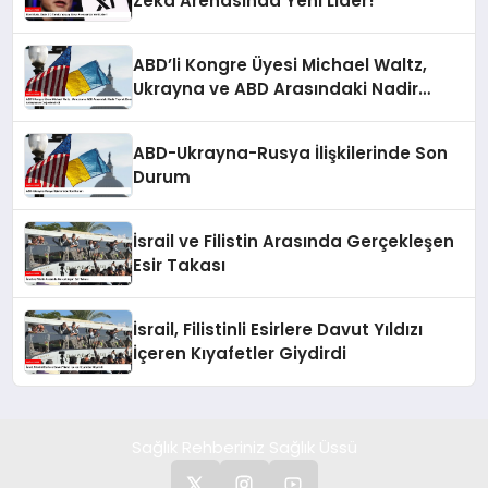
Zeka Arenasında Yeni Lider!
ABD’li Kongre Üyesi Michael Waltz,
Ukrayna ve ABD Arasındaki Nadir
Toprak Elementleri Anlaşmasını
Değerlendirdi
ABD-Ukrayna-Rusya İlişkilerinde Son
Durum
İsrail ve Filistin Arasında Gerçekleşen
Esir Takası
İsrail, Filistinli Esirlere Davut Yıldızı
İçeren Kıyafetler Giydirdi
Sağlık Rehberiniz Sağlık Üssü