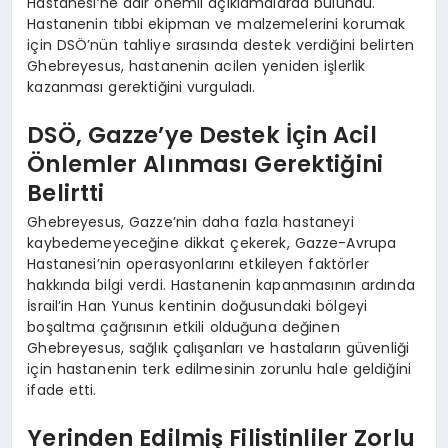
Hastanesi’ne dair önemli açıklamalarda bulundu.
Hastanenin tıbbi ekipman ve malzemelerini korumak
için DSÖ’nün tahliye sırasında destek verdiğini belirten
Ghebreyesus, hastanenin acilen yeniden işlerlik
kazanması gerektiğini vurguladı.
DSÖ, Gazze’ye Destek İçin Acil
Önlemler Alınması Gerektiğini
Belirtti
Ghebreyesus, Gazze’nin daha fazla hastaneyi
kaybedemeyeceğine dikkat çekerek, Gazze-Avrupa
Hastanesi’nin operasyonlarını etkileyen faktörler
hakkında bilgi verdi. Hastanenin kapanmasının ardında
İsrail’in Han Yunus kentinin doğusundaki bölgeyi
boşaltma çağrısının etkili olduğuna değinen
Ghebreyesus, sağlık çalışanları ve hastaların güvenliği
için hastanenin terk edilmesinin zorunlu hale geldiğini
ifade etti.
Yerinden Edilmiş Filistinliler Zorlu