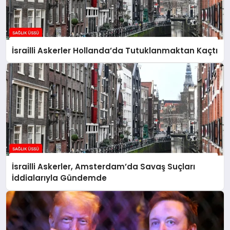
İsrailli Askerler Hollanda’da Tutuklanmaktan Kaçtı
İsrailli Askerler, Amsterdam’da Savaş Suçları
İddialarıyla Gündemde