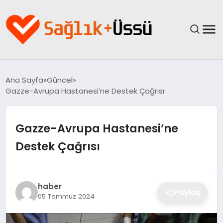
ANASAYFA
Ana Sayfa
Güncel
Gazze-Avrupa Hastanesi’ne Destek Çağrısı
YAŞAM
SAĞLIK
Gazze-Avrupa Hastanesi’ne
Destek Çağrısı
GÜNCEL
SPOR & FITNESS
haber
Paylaş
05 Temmuz 2024
BESLENME