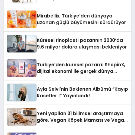
Önemlidir?
Mirabellix, Türkiye’den dünyaya
uzanan güçlü büyümesini sürdürüyor
Küresel rinoplasti pazarının 2030’da
9,6 milyar dolara ulaşması bekleniyor
Türkiye’den küresel pazara: ShopinX,
dijital ekonomi ile gerçek dünya
alışverişini bir araya getirmeyi
hedefliyor
Ayla Selvi’nin Beklenen Albümü “Kayıp
Kasetler 1” Yayınlandı!
Yeni yapilan 31 bilimsel araştırmaya
göre, Vegan Köpek Maması ve Vegan
Kedi Mamasının İyi Sindirildiğini
Ortaya Koydu