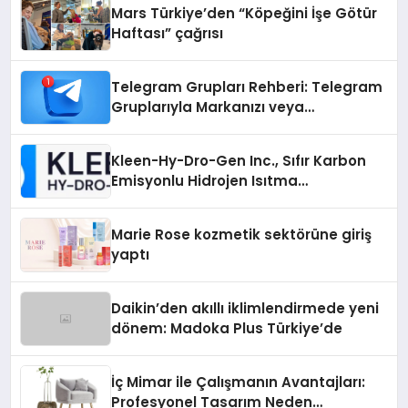
Mars Türkiye’den “Köpeğini İşe Götür
Haftası” çağrısı
Telegram Grupları Rehberi: Telegram
Gruplarıyla Markanızı veya
Topluluğunuzu Tanıtın
Kleen-Hy-Dro-Gen Inc., Sıfır Karbon
Emisyonlu Hidrojen Isıtma
Teknolojisinde ISO ve TSSA
Düzenleyici Onaylarını Aldı
Marie Rose kozmetik sektörüne giriş
yaptı
Daikin’den akıllı iklimlendirmede yeni
dönem: Madoka Plus Türkiye’de
İç Mimar ile Çalışmanın Avantajları:
Profesyonel Tasarım Neden