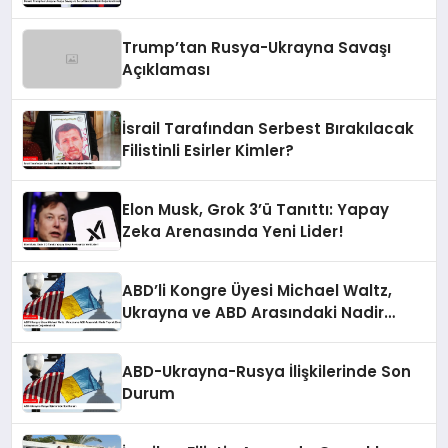
Değerlendirmeler
Trump’tan Rusya-Ukrayna Savaşı
Açıklaması
İsrail Tarafından Serbest Bırakılacak
Filistinli Esirler Kimler?
Elon Musk, Grok 3’ü Tanıttı: Yapay
Zeka Arenasında Yeni Lider!
ABD’li Kongre Üyesi Michael Waltz,
Ukrayna ve ABD Arasındaki Nadir
Toprak Elementleri Anlaşmasını
Değerlendirdi
ABD-Ukrayna-Rusya İlişkilerinde Son
Durum