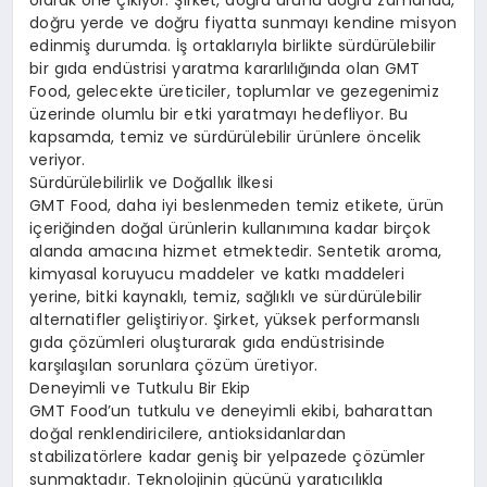
olarak öne çıkıyor. Şirket, doğru ürünü doğru zamanda,
doğru yerde ve doğru fiyatta sunmayı kendine misyon
edinmiş durumda. İş ortaklarıyla birlikte sürdürülebilir
bir gıda endüstrisi yaratma kararlılığında olan GMT
Food, gelecekte üreticiler, toplumlar ve gezegenimiz
üzerinde olumlu bir etki yaratmayı hedefliyor. Bu
kapsamda, temiz ve sürdürülebilir ürünlere öncelik
veriyor.
Sürdürülebilirlik ve Doğallık İlkesi
GMT Food, daha iyi beslenmeden temiz etikete, ürün
içeriğinden doğal ürünlerin kullanımına kadar birçok
alanda amacına hizmet etmektedir. Sentetik aroma,
kimyasal koruyucu maddeler ve katkı maddeleri
yerine, bitki kaynaklı, temiz, sağlıklı ve sürdürülebilir
alternatifler geliştiriyor. Şirket, yüksek performanslı
gıda çözümleri oluşturarak gıda endüstrisinde
karşılaşılan sorunlara çözüm üretiyor.
Deneyimli ve Tutkulu Bir Ekip
GMT Food’un tutkulu ve deneyimli ekibi, baharattan
doğal renklendiricilere, antioksidanlardan
stabilizatörlere kadar geniş bir yelpazede çözümler
sunmaktadır. Teknolojinin gücünü yaratıcılıkla