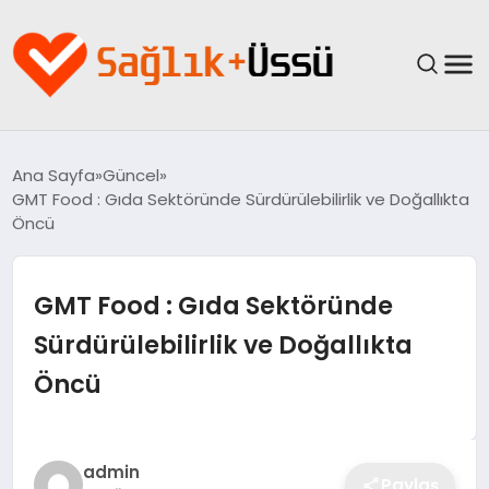
ANASAYFA
Ana Sayfa
Güncel
GMT Food : Gıda Sektöründe Sürdürülebilirlik ve Doğallıkta
YAŞAM
Öncü
SAĞLIK
GMT Food : Gıda Sektöründe
GÜNCEL
Sürdürülebilirlik ve Doğallıkta
Öncü
SPOR & FITNESS
BESLENME
admin
Paylaş