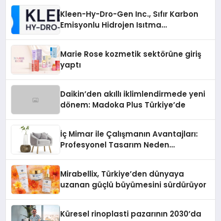
Kleen-Hy-Dro-Gen Inc., Sıfır Karbon
Emisyonlu Hidrojen Isıtma
Teknolojisinde ISO ve TSSA
Düzenleyici Onaylarını Aldı
Marie Rose kozmetik sektörüne giriş
yaptı
Daikin’den akıllı iklimlendirmede yeni
dönem: Madoka Plus Türkiye’de
İç Mimar ile Çalışmanın Avantajları:
Profesyonel Tasarım Neden
Önemlidir?
Mirabellix, Türkiye’den dünyaya
uzanan güçlü büyümesini sürdürüyor
Küresel rinoplasti pazarının 2030’da