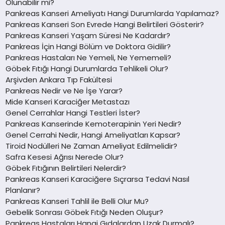
Olunabilir mi?
Pankreas Kanseri Ameliyatı Hangi Durumlarda Yapılamaz?
Pankreas Kanseri Son Evrede Hangi Belirtileri Gösterir?
Pankreas Kanseri Yaşam Süresi Ne Kadardır?
Pankreas İçin Hangi Bölüm ve Doktora Gidilir?
Pankreas Hastaları Ne Yemeli, Ne Yememeli?
Göbek Fıtığı Hangi Durumlarda Tehlikeli Olur?
Arşivden Ankara Tıp Fakültesi
Pankreas Nedir ve Ne İşe Yarar?
Mide Kanseri Karaciğer Metastazı
Genel Cerrahlar Hangi Testleri İster?
Pankreas Kanserinde Kemoterapinin Yeri Nedir?
Genel Cerrahi Nedir, Hangi Ameliyatları Kapsar?
Tiroid Nodülleri Ne Zaman Ameliyat Edilmelidir?
Safra Kesesi Ağrısı Nerede Olur?
Göbek Fıtığının Belirtileri Nelerdir?
Pankreas Kanseri Karaciğere Sıçrarsa Tedavi Nasıl
Planlanır?
Pankreas Kanseri Tahlil ile Belli Olur Mu?
Gebelik Sonrası Göbek Fıtığı Neden Oluşur?
Pankreas Hastaları Hangi Gıdalardan Uzak Durmalı?