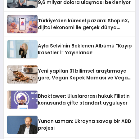
9,6 milyar dolara ulaşması bekleniyor
Türkiye’den küresel pazara: ShopinX,
dijital ekonomi ile gerçek dünya
alışverişini bir araya getirmeyi
hedefliyor
Ayla Selvi’nin Beklenen Albümü “Kayıp
Kasetler 1” Yayınlandı!
Yeni yapilan 31 bilimsel araştırmaya
göre, Vegan Köpek Maması ve Vegan
Kedi Mamasının İyi Sindirildiğini
Ortaya Koydu
Bhaktawer: Uluslararası hukuk Filistin
konusunda çifte standart uyguluyor
Yunan uzman: Ukrayna savaşı bir ABD
projesi