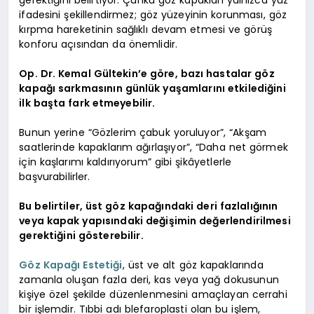
gerektiğini belirtiyor. Çünkü göz kapakları yalnızca yüz
ifadesini şekillendirmez; göz yüzeyinin korunması, göz
kırpma hareketinin sağlıklı devam etmesi ve görüş
konforu açısından da önemlidir.
Op. Dr. Kemal Gültekin’e göre, bazı hastalar göz
kapağı sarkmasının günlük yaşamlarını etkilediğini
ilk başta fark etmeyebilir.
Bunun yerine “Gözlerim çabuk yoruluyor”, “Akşam
saatlerinde kapaklarım ağırlaşıyor”, “Daha net görmek
için kaşlarımı kaldırıyorum” gibi şikâyetlerle
başvurabilirler.
Bu belirtiler, üst göz kapağındaki deri fazlalığının
veya kapak yapısındaki değişimin değerlendirilmesi
gerektiğini gösterebilir.
Göz Kapağı Estetiği
, üst ve alt göz kapaklarında
zamanla oluşan fazla deri, kas veya yağ dokusunun
kişiye özel şekilde düzenlenmesini amaçlayan cerrahi
bir işlemdir. Tıbbi adı blefaroplasti olan bu işlem,