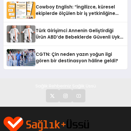
Cowboy English: “İngilizce, küresel
ekiplerde ölçülen bir iş yetkinliğine
dönüşüyor”
Türk Girişimci Annenin Geliştirdiği
Ürün ABD’de Bebeklerde Güvenli Uyku
Standardına Yeni Bir Bakış Açısı
Getiriyor.
CGTN: Çin neden yazın yoğun ilgi
gören bir destinasyon hâline geldi?
Sağlık Rehberiniz Sağlık Üssü