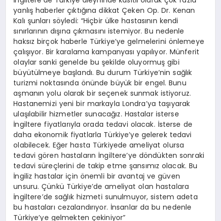
İngiltere’de Türkiye aleyhinde kasıtlı olarak çok fazla
yanlış haberler çıktığına dikkat Çeken Op. Dr. Kenan
Kalı şunları söyledi: “Hiçbir ülke hastasının kendi
sınırlarının dışına çıkmasını istemiyor. Bu nedenle
haksız birçok haberle Türkiye’ye gelmelerini önlemeye
çalışıyor. Bir karalama kampanyası yapılıyor. Münferit
olaylar sanki genelde bu şekilde oluyormuş gibi
büyütülmeye başlandı. Bu durum Türkiye’nin sağlık
turizmi noktasında önünde büyük bir engel. Bunu
aşmanın yolu olarak bir seçenek sunmak istiyoruz.
Hastanemizi yeni bir markayla Londra’ya taşıyarak
ulaşılabilir hizmetler sunacağız. Hastalar isterse
İngiltere fiyatlarıyla orada tedavi olacak. İsterse de
daha ekonomik fiyatlarla Türkiye’ye gelerek tedavi
olabilecek. Eğer hasta Türkiyede ameliyat olursa
tedavi gören hastaların İngiltere’ye döndükten sonraki
tedavi süreçlerini de takip etme şansımız olacak. Bu
İngiliz hastalar için önemli bir avantaj ve güven
unsuru. Çünkü Türkiye’de ameliyat olan hastalara
İngiltere’de sağlık hizmeti sunulmuyor, sistem adeta
bu hastaları cezalandırıyor. İnsanlar da bu nedenle
Türkiye’ye gelmekten çekiniyor”