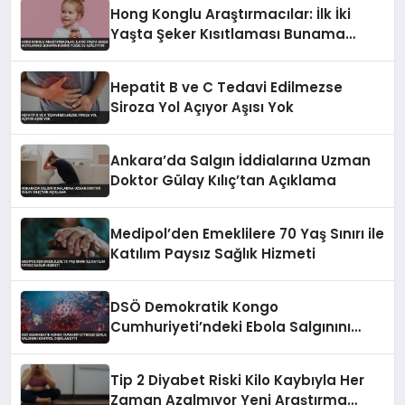
Hong Konglu Araştırmacılar: İlk İki
Yaşta Şeker Kısıtlaması Bunama
Riskini Yüzde 23 Azaltıyor
Hepatit B ve C Tedavi Edilmezse
Siroza Yol Açıyor Aşısı Yok
Ankara’da Salgın İddialarına Uzman
Doktor Gülay Kılıç’tan Açıklama
Medipol’den Emeklilere 70 Yaş Sınırı ile
Katılım Paysız Sağlık Hizmeti
DSÖ Demokratik Kongo
Cumhuriyeti’ndeki Ebola Salgınını
Kontrol Dışı İlan Etti
Tip 2 Diyabet Riski Kilo Kaybıyla Her
Zaman Azalmıyor Yeni Araştırma