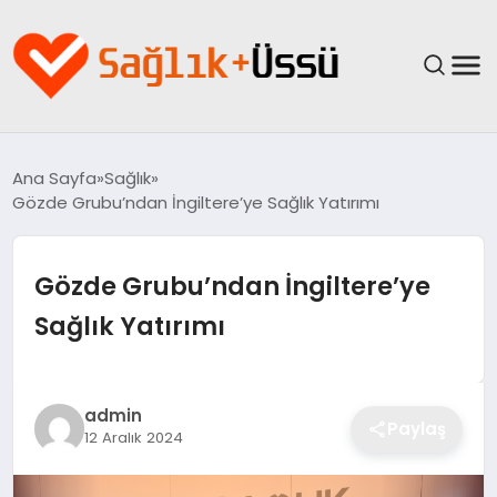
ANASAYFA
Ana Sayfa
Sağlık
Gözde Grubu’ndan İngiltere’ye Sağlık Yatırımı
YAŞAM
SAĞLIK
Gözde Grubu’ndan İngiltere’ye
Sağlık Yatırımı
GÜNCEL
SPOR & FITNESS
admin
Paylaş
12 Aralık 2024
BESLENME