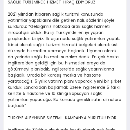
SAĞLIK TURİZMİNDE HİZMET İHRAÇ EDİYORUZ
2021 yılından itibaren sağlık turizmi konusunda
yatırımlar yaptıklarını dile getiren Kalı, sözlerini şöyle
sürdürdü: “Geldiğimiz noktada artık sağlık hizmeti
ihracatçısı olduk. Bu işi Türkiye’de en iyi yapan
gruplardan biriyiz. İlk aşamada sağlık yatırımları yaptık.
İkinci olarak sağlık turizmi hizmeti belgeleri alarak üst
düzeyde hizmetler vermeye başladık. Üçüncü olarak
da yerinde sağlık hizmeti sunalım dedik. En çok hasta
İngiltere’den geldiği için bu hizmetleri oraya da
götürmeyi planladık. İngiltere’de sağlık yatırımlarına
başladık. Orada bir kardeş marka ve hastane
yaratacağız. 5 yıllık yatırım planı yaparak, yeni bir şirket
kurduk. Londra’dan başlamak üzere İngiltere’de 5 farklı
kentte 5 hastane ve 10 kliniği kapsayan sağlık
yatırımları yapacağız. Bu konuda gerekli satın almalara
başladık”
TÜRKİYE ALEYHİNDE SİSTEMLİ KAMPANYA YÜRÜTÜLÜYOR