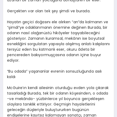
Gerçekten var olan tek şey şimdi ve burada.
Hayatın geçici doğasını ele alırken “an”da kalmanın ve
“şimdi”ye odaklanmanın önemine değinen Burada, bir
odanın nasıl olağanüstü hikâyeler taşıyabileceğini
gösteriyor. Zamanın kuramsal, mekânın ise boyutsal
esnekliğini sorgulatan yapısıyla alışılmış anlatı kalıplarını
tersyüz eden bu katmanlı eser, okuru âdeta bir
pencereden bakıyormuşçasına odanın içine buyur
ediyor.
“Bu odada” yaşananlar evrenin sonsuzluğunda asılı
kaldı
McGuire’ın kendi ailesinin oturduğu evden yola çıkarak
tasarladığı Burada, tek bir odanın köşesinden, o odada
-ve mekânda- yüzbinlerce yıl boyunca gerçekleşen
olaylara tanıklık ettiriyor. Geçmişin hayaletlerini
geleceğin düşleriyle buluştururken bugünün
endişelerine kayıtsız kalamayan sanatçı, zaman