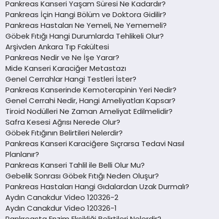
Pankreas Kanseri Yaşam Süresi Ne Kadardır?
Pankreas İçin Hangi Bölüm ve Doktora Gidilir?
Pankreas Hastaları Ne Yemeli, Ne Yememeli?
Göbek Fıtığı Hangi Durumlarda Tehlikeli Olur?
Arşivden Ankara Tıp Fakültesi
Pankreas Nedir ve Ne İşe Yarar?
Mide Kanseri Karaciğer Metastazı
Genel Cerrahlar Hangi Testleri İster?
Pankreas Kanserinde Kemoterapinin Yeri Nedir?
Genel Cerrahi Nedir, Hangi Ameliyatları Kapsar?
Tiroid Nodülleri Ne Zaman Ameliyat Edilmelidir?
Safra Kesesi Ağrısı Nerede Olur?
Göbek Fıtığının Belirtileri Nelerdir?
Pankreas Kanseri Karaciğere Sıçrarsa Tedavi Nasıl
Planlanır?
Pankreas Kanseri Tahlil ile Belli Olur Mu?
Gebelik Sonrası Göbek Fıtığı Neden Oluşur?
Pankreas Hastaları Hangi Gıdalardan Uzak Durmalı?
Aydın Canakdur Video 120326-2
Aydın Canakdur Video 120326-1
Pankreasta Enzim Eksikliği Belirtileri Nelerdir?