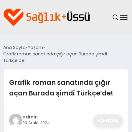
ANASAYFA
Ana Sayfa
Yaşam
Grafik roman sanatında çığır açan Burada şimdi
YAŞAM
Türkçe’de!
SAĞLIK
Grafik roman sanatında çığır
GÜNCEL
açan Burada şimdi Türkçe’de!
SPOR & FITNESS
admin
BESLENME
Paylaş
03 Aralık 2024