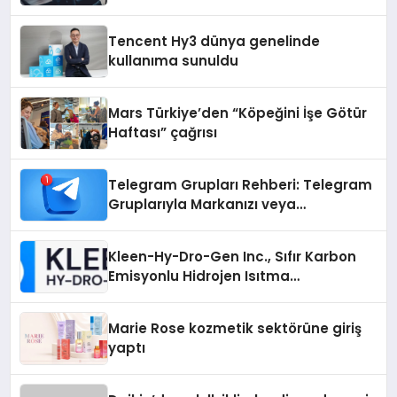
Tencent Hy3 dünya genelinde
kullanıma sunuldu
Mars Türkiye’den “Köpeğini İşe Götür
Haftası” çağrısı
Telegram Grupları Rehberi: Telegram
Gruplarıyla Markanızı veya
Topluluğunuzu Tanıtın
Kleen-Hy-Dro-Gen Inc., Sıfır Karbon
Emisyonlu Hidrojen Isıtma
Teknolojisinde ISO ve TSSA
Düzenleyici Onaylarını Aldı
Marie Rose kozmetik sektörüne giriş
yaptı