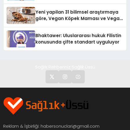
Yeni yapilan 31 bilimsel araştırmaya
göre, Vegan Köpek Maması ve Vegan
Kedi Mamasının İyi Sindirildiğini
Ortaya Koydu
Bhaktawer: Uluslararası hukuk Filistin
konusunda çifte standart uyguluyor
Sağlık Rehberiniz Sağlık Üssü
Reklam & İşbirliği:
habersonuclari@gmail.com