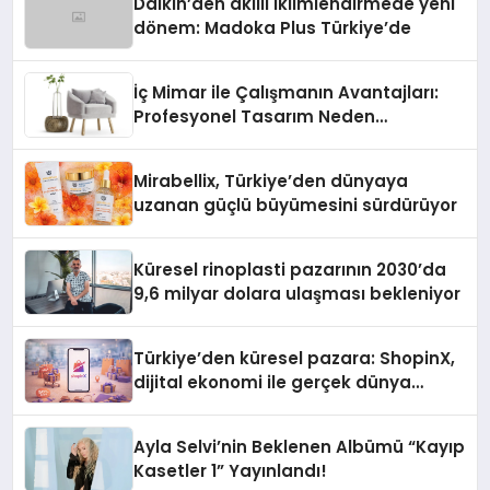
Daikin’den akıllı iklimlendirmede yeni
dönem: Madoka Plus Türkiye’de
İç Mimar ile Çalışmanın Avantajları:
Profesyonel Tasarım Neden
Önemlidir?
Mirabellix, Türkiye’den dünyaya
uzanan güçlü büyümesini sürdürüyor
Küresel rinoplasti pazarının 2030’da
9,6 milyar dolara ulaşması bekleniyor
Türkiye’den küresel pazara: ShopinX,
dijital ekonomi ile gerçek dünya
alışverişini bir araya getirmeyi
hedefliyor
Ayla Selvi’nin Beklenen Albümü “Kayıp
Kasetler 1” Yayınlandı!