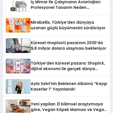
İç Mimar ile Çalışmanın Avantajları:
Profesyonel Tasarım Neden
Önemlidir?
Mirabellix, Türkiye’den dünyaya
uzanan güçlü büyümesini sürdürüyor
Küresel rinoplasti pazarının 2030’da
9,6 milyar dolara ulaşması bekleniyor
Türkiye’den küresel pazara: ShopinX,
dijital ekonomi ile gerçek dünya
alışverişini bir araya getirmeyi
hedefliyor
Ayla Selvi’nin Beklenen Albümü “Kayıp
Kasetler 1” Yayınlandı!
Yeni yapilan 31 bilimsel araştırmaya
göre, Vegan Köpek Maması ve Vegan