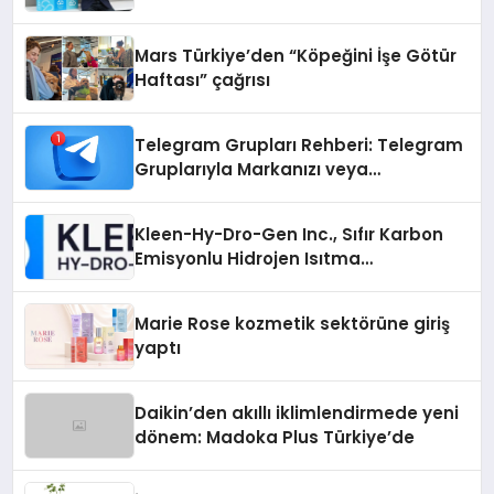
Mars Türkiye’den “Köpeğini İşe Götür
Haftası” çağrısı
Telegram Grupları Rehberi: Telegram
Gruplarıyla Markanızı veya
Topluluğunuzu Tanıtın
Kleen-Hy-Dro-Gen Inc., Sıfır Karbon
Emisyonlu Hidrojen Isıtma
Teknolojisinde ISO ve TSSA
Düzenleyici Onaylarını Aldı
Marie Rose kozmetik sektörüne giriş
yaptı
Daikin’den akıllı iklimlendirmede yeni
dönem: Madoka Plus Türkiye’de