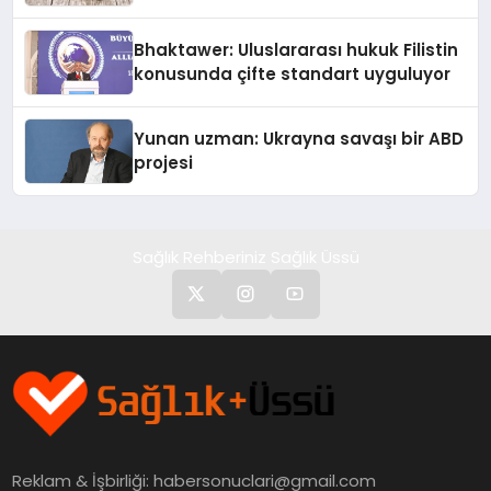
Kedi Mamasının İyi Sindirildiğini
Ortaya Koydu
Bhaktawer: Uluslararası hukuk Filistin
konusunda çifte standart uyguluyor
Yunan uzman: Ukrayna savaşı bir ABD
projesi
Sağlık Rehberiniz Sağlık Üssü
Reklam & İşbirliği:
habersonuclari@gmail.com