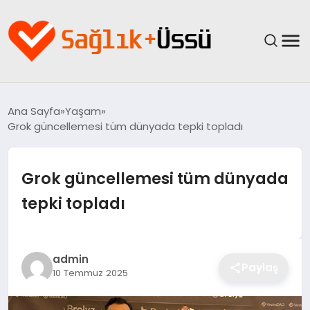
ANASAYFA
Ana Sayfa
Yaşam
Grok güncellemesi tüm dünyada tepki topladı
YAŞAM
SAĞLIK
Grok güncellemesi tüm dünyada
tepki topladı
GÜNCEL
SPOR & FITNESS
admin
Paylaş
10 Temmuz 2025
BESLENME