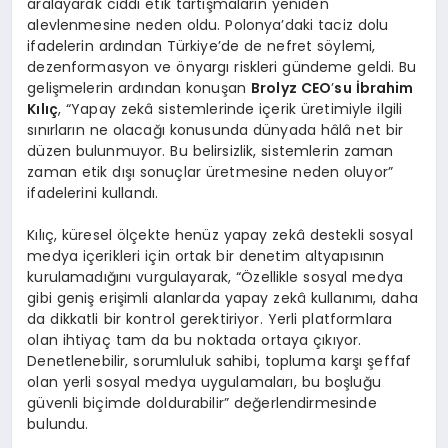
aralayarak ciddi etik tartışmaların yeniden
alevlenmesine neden oldu. Polonya’daki taciz dolu
ifadelerin ardından Türkiye’de de nefret söylemi,
dezenformasyon ve önyargı riskleri gündeme geldi. Bu
gelişmelerin ardından konuşan
Brolyz CEO
’
su İbrahim
Kılıç
, “Yapay zekâ sistemlerinde içerik üretimiyle ilgili
sınırların ne olacağı konusunda dünyada hâlâ net bir
düzen bulunmuyor. Bu belirsizlik, sistemlerin zaman
zaman etik dışı sonuçlar üretmesine neden oluyor”
ifadelerini kullandı.
Kılıç, küresel ölçekte henüz yapay zekâ destekli sosyal
medya içerikleri için ortak bir denetim altyapısının
kurulamadığını vurgulayarak, “Özellikle sosyal medya
gibi geniş erişimli alanlarda yapay zekâ kullanımı, daha
da dikkatli bir kontrol gerektiriyor. Yerli platformlara
olan ihtiyaç tam da bu noktada ortaya çıkıyor.
Denetlenebilir, sorumluluk sahibi, topluma karşı şeffaf
olan yerli sosyal medya uygulamaları, bu boşluğu
güvenli biçimde doldurabilir” değerlendirmesinde
bulundu.