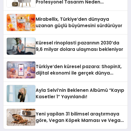
Profesyonel Tasarım Neden
Önemlidir?
Mirabellix, Türkiye’den dünyaya
uzanan güçlü büyümesini sürdürüyor
Küresel rinoplasti pazarının 2030’da
9,6 milyar dolara ulaşması bekleniyor
Türkiye’den küresel pazara: ShopinX,
dijital ekonomi ile gerçek dünya
alışverişini bir araya getirmeyi
hedefliyor
Ayla Selvi’nin Beklenen Albümü “Kayıp
Kasetler 1” Yayınlandı!
Yeni yapilan 31 bilimsel araştırmaya
göre, Vegan Köpek Maması ve Vegan
Kedi Mamasının İyi Sindirildiğini