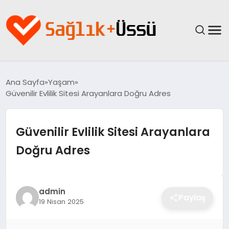
ANASAYFA
Ana Sayfa
Yaşam
Güvenilir Evlilik Sitesi Arayanlara Doğru Adres
YAŞAM
SAĞLIK
Güvenilir Evlilik Sitesi Arayanlara
Doğru Adres
GÜNCEL
SPOR & FITNESS
admin
Paylaş
19 Nisan 2025
BESLENME