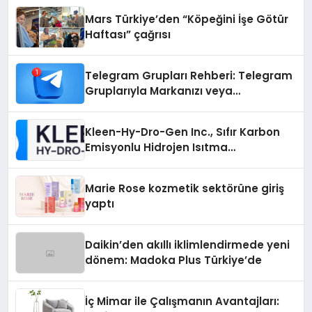
Mars Türkiye’den “Köpeğini İşe Götür
Haftası” çağrısı
Telegram Grupları Rehberi: Telegram
Gruplarıyla Markanızı veya
Topluluğunuzu Tanıtın
Kleen-Hy-Dro-Gen Inc., Sıfır Karbon
Emisyonlu Hidrojen Isıtma
Teknolojisinde ISO ve TSSA
Düzenleyici Onaylarını Aldı
Marie Rose kozmetik sektörüne giriş
yaptı
Daikin’den akıllı iklimlendirmede yeni
dönem: Madoka Plus Türkiye’de
İç Mimar ile Çalışmanın Avantajları: