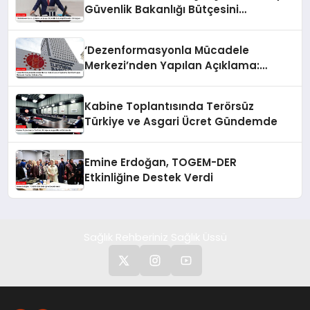
Güvenlik Bakanlığı Bütçesini
Görüşüyor
‘Dezenformasyonla Mücadele
Merkezi’nden Yapılan Açıklama:
BioNTech Aşısı Hakkında Yanıltıcı
İddialara Son
Kabine Toplantısında Terörsüz
Türkiye ve Asgari Ücret Gündemde
Emine Erdoğan, TOGEM-DER
Etkinliğine Destek Verdi
Sağlık Rehberiniz Sağlık Üssü