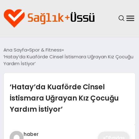
ANASAYFA
Ana Sayfa
Spor & Fitness
‘Hatay’da Kuaförde Cinsel İstismara Uğrayan Kız Çocuğu
YAŞAM
Yardım İstiyor’
SAĞLIK
‘Hatay’da Kuaförde Cinsel
GÜNCEL
İstismara Uğrayan Kız Çocuğu
Yardım İstiyor’
SPOR & FITNESS
BESLENME
haber
Paylaş