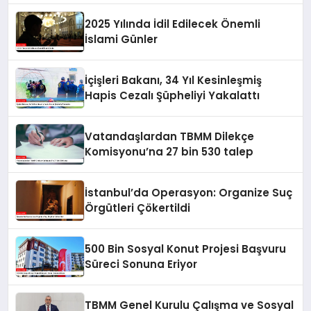
2025 Yılında İdil Edilecek Önemli
İslami Günler
İçişleri Bakanı, 34 Yıl Kesinleşmiş
Hapis Cezalı Şüpheliyi Yakalattı
Vatandaşlardan TBMM Dilekçe
Komisyonu’na 27 bin 530 talep
İstanbul’da Operasyon: Organize Suç
Örgütleri Çökertildi
500 Bin Sosyal Konut Projesi Başvuru
Süreci Sonuna Eriyor
TBMM Genel Kurulu Çalışma ve Sosyal