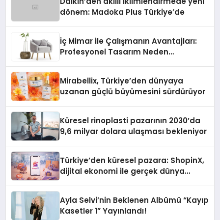
Daikin’den akıllı iklimlendirmede yeni
dönem: Madoka Plus Türkiye’de
İç Mimar ile Çalışmanın Avantajları:
Profesyonel Tasarım Neden
Önemlidir?
Mirabellix, Türkiye’den dünyaya
uzanan güçlü büyümesini sürdürüyor
Küresel rinoplasti pazarının 2030’da
9,6 milyar dolara ulaşması bekleniyor
Türkiye’den küresel pazara: ShopinX,
dijital ekonomi ile gerçek dünya
alışverişini bir araya getirmeyi
hedefliyor
Ayla Selvi’nin Beklenen Albümü “Kayıp
Kasetler 1” Yayınlandı!