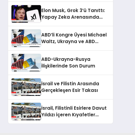
Elon Musk, Grok 3’ü Tanıttı:
Yapay Zeka Arenasında
Yeni Lider!
ABD’li Kongre Üyesi Michael
Waltz, Ukrayna ve ABD
Arasındaki Nadir Toprak
Elementleri Anlaşmasını
ABD-Ukrayna-Rusya
Değerlendirdi
İlişkilerinde Son Durum
İsrail ve Filistin Arasında
Gerçekleşen Esir Takası
İsrail, Filistinli Esirlere Davut
Yıldızı İçeren Kıyafetler
Giydirdi