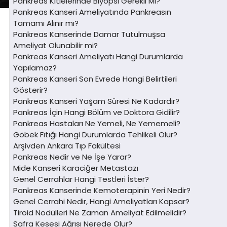
Pankreas Kitlelerinde Biyopsi Gerekli Mi?
Pankreas Kanseri Ameliyatında Pankreasın
Tamamı Alınır mı?
Pankreas Kanserinde Damar Tutulmuşsa
Ameliyat Olunabilir mi?
Pankreas Kanseri Ameliyatı Hangi Durumlarda
Yapılamaz?
Pankreas Kanseri Son Evrede Hangi Belirtileri
Gösterir?
Pankreas Kanseri Yaşam Süresi Ne Kadardır?
Pankreas İçin Hangi Bölüm ve Doktora Gidilir?
Pankreas Hastaları Ne Yemeli, Ne Yememeli?
Göbek Fıtığı Hangi Durumlarda Tehlikeli Olur?
Arşivden Ankara Tıp Fakültesi
Pankreas Nedir ve Ne İşe Yarar?
Mide Kanseri Karaciğer Metastazı
Genel Cerrahlar Hangi Testleri İster?
Pankreas Kanserinde Kemoterapinin Yeri Nedir?
Genel Cerrahi Nedir, Hangi Ameliyatları Kapsar?
Tiroid Nodülleri Ne Zaman Ameliyat Edilmelidir?
Safra Kesesi Ağrısı Nerede Olur?