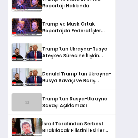
Röportajı Hakkında
Trump ve Musk Ortak
Röportajda Federal İşler
Hakkında Konuştular
Trump’tan Ukrayna-Rusya
Ateşkes Sürecine İlişkin
Değerlendirme
Donald Trump’tan Ukrayna-
Rusya Savaşı ve Barış
Sürecine İlişkin
Değerlendirmeler
Trump’tan Rusya-Ukrayna
Savaşı Açıklaması
İsrail Tarafından Serbest
Bırakılacak Filistinli Esirler
Kimler?