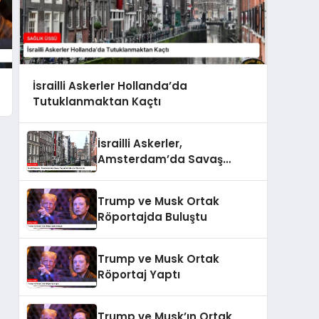
İsrailli Askerler Hollanda’da
Tutuklanmaktan Kaçtı
İsrailli Askerler,
Amsterdam’da Savaş
Suçları İddialarıyla
Gündemde
Trump ve Musk Ortak
Röportajda Buluştu
Trump ve Musk Ortak
Röportaj Yaptı
Trump ve Musk’ın Ortak