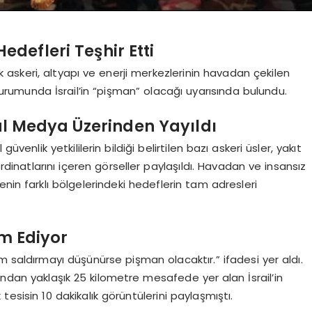
 Hedefleri Teşhir Etti
jik askeri, altyapı ve enerji merkezlerinin havadan çekilen
urumunda İsrail’in “pişman” olacağı uyarısında bulundu.
yal Medya Üzerinden Yayıldı
enlik yetkililerin bildiği belirtilen bazı askeri üsler, yakıt
ordinatlarını içeren görseller paylaşıldı. Havadan ve insansız
nin farklı bölgelerindeki hedeflerin tam adresleri
am Ediyor
m saldırmayı düşünürse pişman olacaktır.” ifadesi yer aldı.
ından yaklaşık 25 kilometre mesafede yer alan İsrail’in
tesisin 10 dakikalık görüntülerini paylaşmıştı.