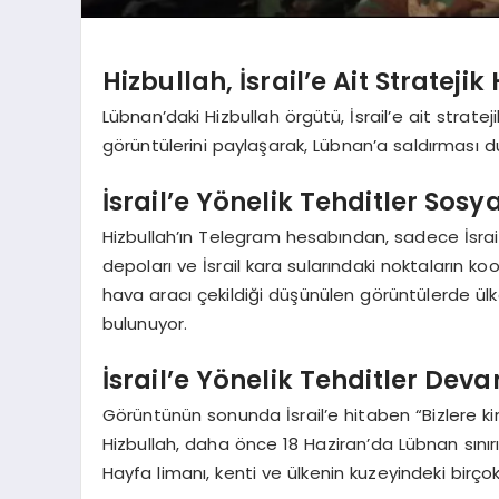
Hizbullah, İsrail’e Ait Stratejik
Lübnan’daki Hizbullah örgütü, İsrail’e ait strate
görüntülerini paylaşarak, Lübnan’a saldırması d
İsrail’e Yönelik Tehditler Sos
Hizbullah’ın Telegram hesabından, sadece İsrail güv
depoları ve İsrail kara sularındaki noktaların ko
hava aracı çekildiği düşünülen görüntülerde ülke
bulunuyor.
İsrail’e Yönelik Tehditler Dev
Görüntünün sonunda İsrail’e hitaben “Bizlere ki
Hizbullah, daha önce 18 Haziran’da Lübnan sınır
Hayfa limanı, kenti ve ülkenin kuzeyindeki birçok 