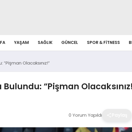
FA
YAŞAM
SAĞLIK
GÜNCEL
SPOR & FITNESS
B
du: “Pişman Olacaksınız!”
da Bulundu: “Pişman Olacaksınız
0 Yorum Yapıldı
Paylaş