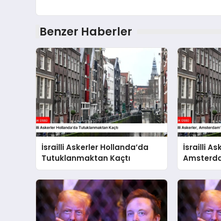
Benzer Haberler
İsrailli Askerler Hollanda’da
İsrailli As
Tutuklanmaktan Kaçtı
Amsterda
İddialar