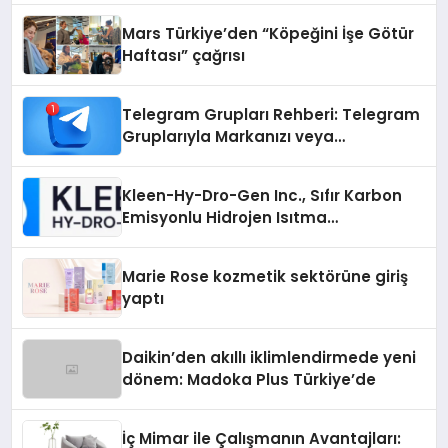
Mars Türkiye’den “Köpeğini İşe Götür
Haftası” çağrısı
Telegram Grupları Rehberi: Telegram
Gruplarıyla Markanızı veya
Topluluğunuzu Tanıtın
Kleen-Hy-Dro-Gen Inc., Sıfır Karbon
Emisyonlu Hidrojen Isıtma
Teknolojisinde ISO ve TSSA
Düzenleyici Onaylarını Aldı
Marie Rose kozmetik sektörüne giriş
yaptı
Daikin’den akıllı iklimlendirmede yeni
dönem: Madoka Plus Türkiye’de
İç Mimar ile Çalışmanın Avantajları: