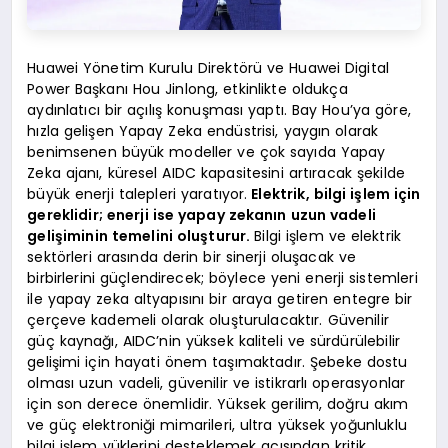
Huawei Yönetim Kurulu Direktörü ve Huawei Digital
Power Başkanı Hou Jinlong, etkinlikte oldukça
aydınlatıcı bir açılış konuşması yaptı. Bay Hou’ya göre,
hızla gelişen Yapay Zeka endüstrisi, yaygın olarak
benimsenen büyük modeller ve çok sayıda Yapay
Zeka ajanı, küresel AIDC kapasitesini artıracak şekilde
büyük enerji talepleri yaratıyor.
Elektrik, bilgi işlem için
gereklidir; enerji ise yapay zekanın uzun vadeli
gelişiminin temelini oluşturur.
Bilgi işlem ve elektrik
sektörleri arasında derin bir sinerji oluşacak ve
birbirlerini güçlendirecek; böylece yeni enerji sistemleri
ile yapay zeka altyapısını bir araya getiren entegre bir
çerçeve kademeli olarak oluşturulacaktır. Güvenilir
güç kaynağı, AIDC’nin yüksek kaliteli ve sürdürülebilir
gelişimi için hayati önem taşımaktadır. Şebeke dostu
olması uzun vadeli, güvenilir ve istikrarlı operasyonlar
için son derece önemlidir. Yüksek gerilim, doğru akım
ve güç elektroniği mimarileri, ultra yüksek yoğunluklu
bilgi işlem yüklerini desteklemek açısından kritik