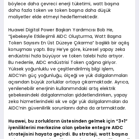
böylece daha çevreci enerji tüketimi, watt başına
daha fazla token ve token başına daha düşük
maliyetler elde etmeyi hedeflemektedir.
Huawei Digital Power Başkan Yardımcısı Bob He,
“Şebekeyle Etkileşimli AIDC Oluşturma, Watt Başına
Token Sayısını En Üst Düzeye Çıkarma” başlıklı bir açılış
konuşması yaptı. Bay He’ye göre, küresel yapay zeka
endüstrisi hızla büyüyor ve token talebi hızla artıyor.
Bu nedenle, AIDC endüstrisi Token çağına giriyor.
Yüksek yoğunluklu ve çeşitlendirilmiş bilgi işlem,
AIDC’nin güç yoğunluğu, ölçeği ve yük dalgalanmaları
açısından büyük zorluklar ortaya çıkarmaktadır. Ayrıca,
yenilenebilir enerjinin kullanımındaki artış elektrik
şebekesindeki dalgalanmaları şiddetlendirirken, yapay
zeka hizmetlerindeki sık ve ağır yük dalgalanmaları da
AIDC’nin güvenilirlik sorunlarını daha da artırmaktadır.
Huawei, bu zorlukların üstesinden gelmek için “3+1”
iyeniliklerini merkezine alan şebeke entegre AIDC
stratejisini hayata geçirdi. Bu strateji, watt başına