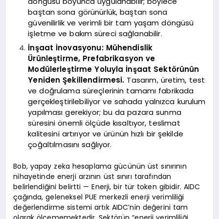
döngüsü boyunca uygulanabilir; böylece
baştan sona görünürlük, baştan sona
güvenilirlik ve verimli bir tam yaşam döngüsü
işletme ve bakım süreci sağlanabilir.
İnşaat İnovasyonu: Mühendislik
Ürünleştirme, Prefabrikasyon ve
Modülerleştirme Yoluyla İnşaat Sektörünün
Yeniden Şekillendirmesi.
Tasarım, üretim, test
ve doğrulama süreçlerinin tamamı fabrikada
gerçekleştirilebiliyor ve sahada yalnızca kurulum
yapılması gerekiyor; bu da pazara sunma
süresini önemli ölçüde kısaltıyor, teslimat
kalitesini artırıyor ve ürünün hızlı bir şekilde
çoğaltılmasını sağlıyor.
Bob, yapay zeka hesaplama gücünün üst sınırının
nihayetinde enerji arzının üst sınırı tarafından
belirlendiğini belirtti — Enerji, bir tür token gibidir. AIDC
çağında, geleneksel PUE merkezli enerji verimliliği
değerlendirme sistemi artık AIDC’nin değerini tam
olarak ölçememektedir. Sektörün “enerji verimliliği