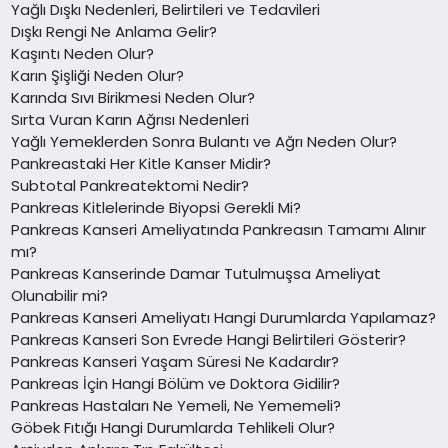
Yağlı Dışkı Nedenleri, Belirtileri ve Tedavileri
Dışkı Rengi Ne Anlama Gelir?
Kaşıntı Neden Olur?
Karın Şişliği Neden Olur?
Karında Sıvı Birikmesi Neden Olur?
Sırta Vuran Karın Ağrısı Nedenleri
Yağlı Yemeklerden Sonra Bulantı ve Ağrı Neden Olur?
Pankreastaki Her Kitle Kanser Midir?
Subtotal Pankreatektomi Nedir?
Pankreas Kitlelerinde Biyopsi Gerekli Mi?
Pankreas Kanseri Ameliyatında Pankreasın Tamamı Alınır
mı?
Pankreas Kanserinde Damar Tutulmuşsa Ameliyat
Olunabilir mi?
Pankreas Kanseri Ameliyatı Hangi Durumlarda Yapılamaz?
Pankreas Kanseri Son Evrede Hangi Belirtileri Gösterir?
Pankreas Kanseri Yaşam Süresi Ne Kadardır?
Pankreas İçin Hangi Bölüm ve Doktora Gidilir?
Pankreas Hastaları Ne Yemeli, Ne Yememeli?
Göbek Fıtığı Hangi Durumlarda Tehlikeli Olur?