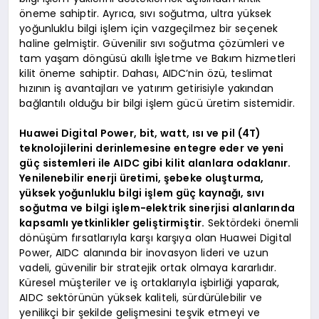
öneme sahiptir. Ayrıca, sıvı soğutma, ultra yüksek
yoğunluklu bilgi işlem için vazgeçilmez bir seçenek
haline gelmiştir. Güvenilir sıvı soğutma çözümleri ve
tam yaşam döngüsü akıllı İşletme ve Bakım hizmetleri
kilit öneme sahiptir. Dahası, AIDC’nin özü, teslimat
hızının iş avantajları ve yatırım getirisiyle yakından
bağlantılı olduğu bir bilgi işlem gücü üretim sistemidir.
Huawei Digital Power, bit, watt, ısı ve pil (4T)
teknolojilerini derinlemesine entegre eder ve yeni
güç sistemleri ile AIDC gibi kilit alanlara odaklanır.
Yenilenebilir enerji üretimi, şebeke oluşturma,
yüksek yoğunluklu bilgi işlem güç kaynağı, sıvı
soğutma ve bilgi işlem-elektrik sinerjisi alanlarında
kapsamlı yetkinlikler geliştirmiştir.
Sektördeki önemli
dönüşüm fırsatlarıyla karşı karşıya olan Huawei Digital
Power, AIDC alanında bir inovasyon lideri ve uzun
vadeli, güvenilir bir stratejik ortak olmaya kararlıdır.
Küresel müşteriler ve iş ortaklarıyla işbirliği yaparak,
AIDC sektörünün yüksek kaliteli, sürdürülebilir ve
yenilikçi bir şekilde gelişmesini teşvik etmeyi ve