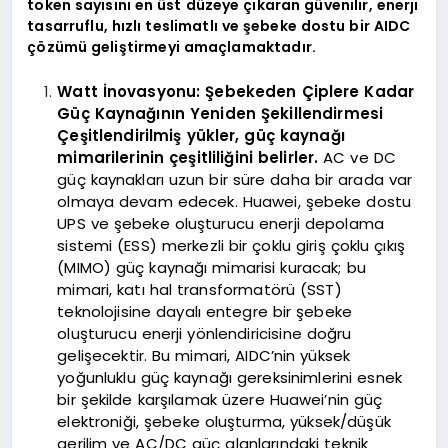
token sayısını en üst düzeye çıkaran güvenilir, enerji
tasarruflu, hızlı teslimatlı ve şebeke dostu bir AIDC
çözümü geliştirmeyi amaçlamaktadır.
Watt İnovasyonu: Şebekeden Çiplere Kadar
Güç Kaynağının Yeniden Şekillendirmesi
Çeşitlendirilmiş yükler, güç kaynağı
mimarilerinin çeşitliliğini belirler.
AC ve DC
güç kaynakları uzun bir süre daha bir arada var
olmaya devam edecek. Huawei, şebeke dostu
UPS ve şebeke oluşturucu enerji depolama
sistemi (ESS) merkezli bir çoklu giriş çoklu çıkış
(MIMO) güç kaynağı mimarisi kuracak; bu
mimari, katı hal transformatörü (SST)
teknolojisine dayalı entegre bir şebeke
oluşturucu enerji yönlendiricisine doğru
gelişecektir. Bu mimari, AIDC’nin yüksek
yoğunluklu güç kaynağı gereksinimlerini esnek
bir şekilde karşılamak üzere Huawei’nin güç
elektroniği, şebeke oluşturma, yüksek/düşük
gerilim ve AC/DC güç alanlarındaki teknik