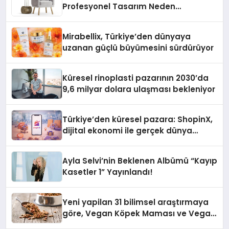
Profesyonel Tasarım Neden
Önemlidir?
Mirabellix, Türkiye’den dünyaya
uzanan güçlü büyümesini sürdürüyor
Küresel rinoplasti pazarının 2030’da
9,6 milyar dolara ulaşması bekleniyor
Türkiye’den küresel pazara: ShopinX,
dijital ekonomi ile gerçek dünya
alışverişini bir araya getirmeyi
hedefliyor
Ayla Selvi’nin Beklenen Albümü “Kayıp
Kasetler 1” Yayınlandı!
Yeni yapilan 31 bilimsel araştırmaya
göre, Vegan Köpek Maması ve Vegan
Kedi Mamasının İyi Sindirildiğini