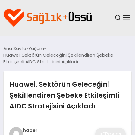
ANASAYFA
Ana Sayfa
Yaşam
Huawei, Sektörün Geleceğini Şekillendiren Şebeke
YAŞAM
Etkileşimli AIDC Stratejisini Açıkladı
SAĞLIK
Huawei, Sektörün Geleceğini
GÜNCEL
Şekillendiren Şebeke Etkileşimli
AIDC Stratejisini Açıkladı
SPOR & FITNESS
BESLENME
haber
Paylaş